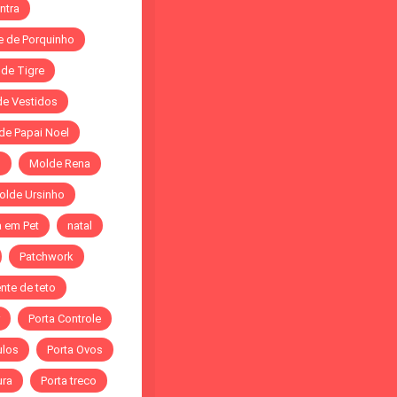
ntra
 de Porquinho
de Tigre
de Vestidos
de Papai Noel
o
Molde Rena
olde Ursinho
 em Pet
natal
Patchwork
nte de teto
Porta Controle
ulos
Porta Ovos
ura
Porta treco