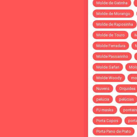
Molde de Gatinha
Molde de Morango
Molde de Raposinha
Molde de Touro
M
Molde Ferradura
Molde Passarinho
Molde Safari
Mol
Molde Woody
mo
Nuvens
Orquidea
pelúcia
pelúcias
PJ masks
ponteir
Porta Copos
port
Porta Pano de Prato