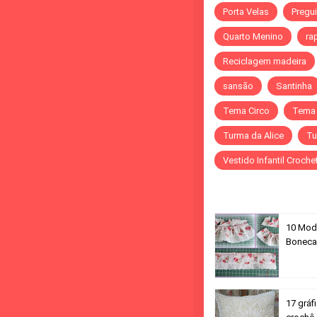
Porta Velas
Pregu
Quarto Menino
ra
Reciclagem madeira
sansão
Santinha
Tema Circo
Tema
Turma da Alice
Tu
Vestido Infantil Croche
10 Mod
Boneca
17 gráf