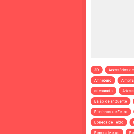
3D
Acessórios de
Alfineteiro
Almofa
artesanato
Artesa
Balão de ar Quente
Bichinhos de Feltro
Boneca de Feltro
Boneca Metoo
Bo