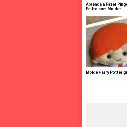
Aprenda a Fazer Ping
Feltro com Moldes
Molde Harry Potter gr