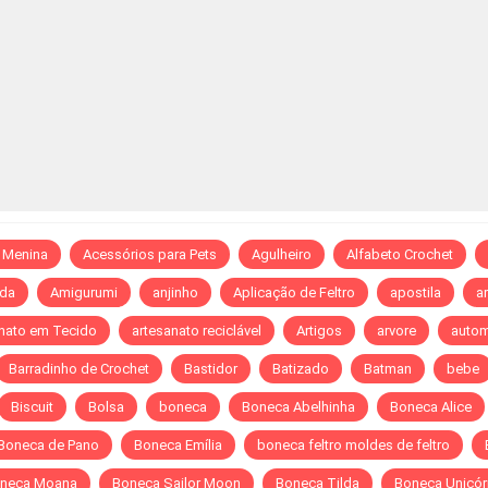
 Menina
Acessórios para Pets
Agulheiro
Alfabeto Crochet
da
Amigurumi
anjinho
Aplicação de Feltro
apostila
ar
nato em Tecido
artesanato reciclável
Artigos
arvore
autom
Barradinho de Crochet
Bastidor
Batizado
Batman
bebe
Biscuit
Bolsa
boneca
Boneca Abelhinha
Boneca Alice
Boneca de Pano
Boneca Emília
boneca feltro moldes de feltro
neca Moana
Boneca Sailor Moon
Boneca Tilda
Boneca Unicór