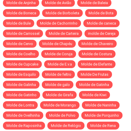
Molde de Anjinha
Molde de Avião
Molde de Baleia
Molde de Boneca
Molde de Borboleta
Molde de Bota
Molde de Bule
Molde de Cachorrinho
Molde de caneca
Molde de Carrossel
Molde de Carteira
molde de Cereja
Molde de Cervo
Molde de Chapéu
Molde de Chaveiro
Molde de Coelho
Molde de Coruja
Molde de Costura
Molde de Cupcake
Molde de E.v.a
Molde de Elefante
Molde de Esquilo
Molde de feltro
Molde De Frutas
Molde de Galinha
Molde de galo
Molde de Gatinha
Molde de Gatinho
Molde de Girafa
Molde de Kiwi
Molde de Lontra
Molde de Morango
Molde de Naninha
Molde de Ovelhinha
Molde de Polvo
Molde de Porquinho
Molde de Raposinha
Molde de Relógio
Molde de Rena