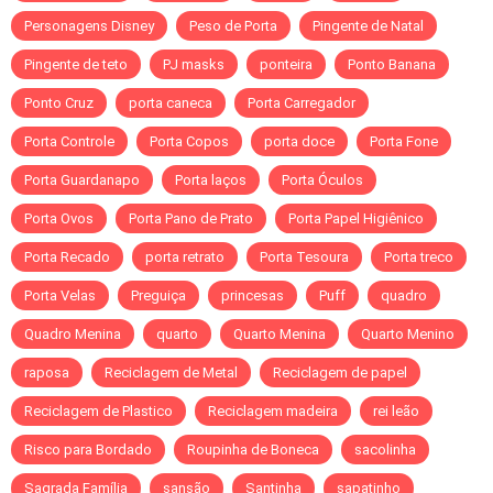
Personagens Disney
Peso de Porta
Pingente de Natal
Pingente de teto
PJ masks
ponteira
Ponto Banana
Ponto Cruz
porta caneca
Porta Carregador
Porta Controle
Porta Copos
porta doce
Porta Fone
Porta Guardanapo
Porta laços
Porta Óculos
Porta Ovos
Porta Pano de Prato
Porta Papel Higiênico
Porta Recado
porta retrato
Porta Tesoura
Porta treco
Porta Velas
Preguiça
princesas
Puff
quadro
Quadro Menina
quarto
Quarto Menina
Quarto Menino
raposa
Reciclagem de Metal
Reciclagem de papel
Reciclagem de Plastico
Reciclagem madeira
rei leão
Risco para Bordado
Roupinha de Boneca
sacolinha
Sagrada Família
sansão
Santinha
sapatinho