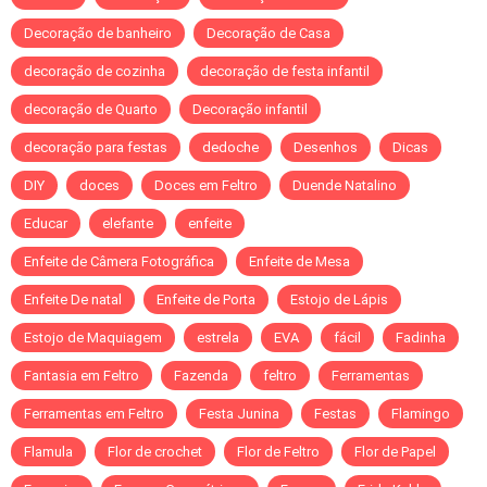
Decoração de banheiro
Decoração de Casa
decoração de cozinha
decoração de festa infantil
decoração de Quarto
Decoração infantil
decoração para festas
dedoche
Desenhos
Dicas
DIY
doces
Doces em Feltro
Duende Natalino
Educar
elefante
enfeite
Enfeite de Câmera Fotográfica
Enfeite de Mesa
Enfeite De natal
Enfeite de Porta
Estojo de Lápis
Estojo de Maquiagem
estrela
EVA
fácil
Fadinha
Fantasia em Feltro
Fazenda
feltro
Ferramentas
Ferramentas em Feltro
Festa Junina
Festas
Flamingo
Flamula
Flor de crochet
Flor de Feltro
Flor de Papel