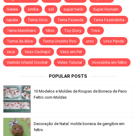
Sereia
simba
sol
super herói
Super Homem
tapete
Tema Circo
Tema Fazenda
Tema Fazendinha
Tema Marinheiro
tênis
Toy Story
Trico
Turma da Alice
Turma Ursinho Poo
urso
Urso Panda
vaca
Vaso Cachepô
Vaso em Pet
Vestido Infantil Crochet
Vídeo Tutorial
Vovozinha em feltro
POPULAR POSTS
10 Modelos e Moldes de Roupas de Boneca de Pano
Feltro com Moldes
Decoração de Natal: molde boneca de gengibre em
feltro