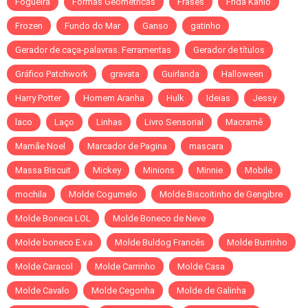
Fogueira
Formas Geométricas
Frases
Frida Kahlo
Frozen
Fundo do Mar
Ganso
gatinho
Gerador de caça-palavras. Ferramentas
Gerador de títulos
Gráfico Patchwork
gravata
Guirlanda
Halloween
Harry Potter
Homem Aranha
Hulk
Ideias
Jessy
laco
Laço
Linhas
Livro Sensorial
Macramê
Mamãe Noel
Marcador de Pagina
mascara
Massa Biscuit
Mickey
Minions
Minnie
Mobile
mochila
Molde Cogumelo
Molde Biscoitinho de Gengibre
Molde Boneca LOL
Molde Boneco de Neve
Molde boneco E.v.a
Molde Buldog Francês
Molde Burrinho
Molde Caracol
Molde Carrinho
Molde Casa
Molde Cavalo
Molde Cegonha
Molde de Galinha