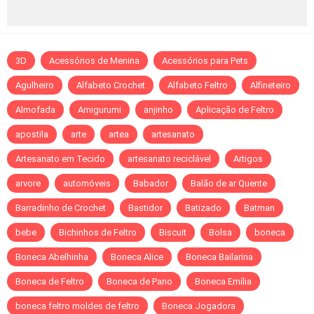
3D
Acessórios de Menina
Acessórios para Pets
Agulheiro
Alfabeto Crochet
Alfabeto Feltro
Alfineteiro
Almofada
Amigurumi
anjinho
Aplicação de Feltro
apostila
arte
artea
artesanato
Artesanato em Tecido
artesanato reciclável
Artigos
arvore
automóveis
Babador
Balão de ar Quente
Barradinho de Crochet
Bastidor
Batizado
Batman
bebe
Bichinhos de Feltro
Biscuit
Bolsa
boneca
Boneca Abelhinha
Boneca Alice
Boneca Bailarina
Boneca de Feltro
Boneca de Pano
Boneca Emília
boneca feltro moldes de feltro
Boneca Jogadora