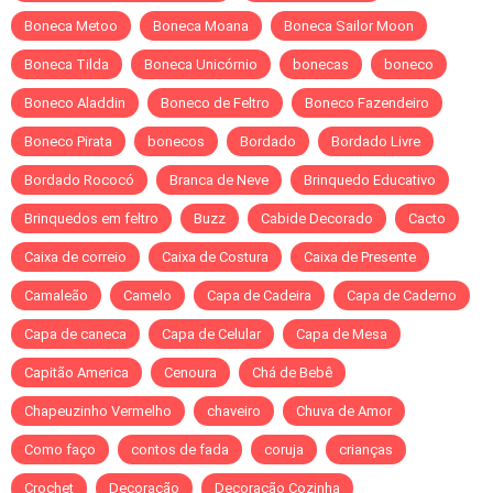
Boneca Metoo
Boneca Moana
Boneca Sailor Moon
Boneca Tilda
Boneca Unicórnio
bonecas
boneco
Boneco Aladdin
Boneco de Feltro
Boneco Fazendeiro
Boneco Pirata
bonecos
Bordado
Bordado Livre
Bordado Rococó
Branca de Neve
Brinquedo Educativo
Brinquedos em feltro
Buzz
Cabide Decorado
Cacto
Caixa de correio
Caixa de Costura
Caixa de Presente
Camaleão
Camelo
Capa de Cadeira
Capa de Caderno
Capa de caneca
Capa de Celular
Capa de Mesa
Capitão America
Cenoura
Chá de Bebê
Chapeuzinho Vermelho
chaveiro
Chuva de Amor
Como faço
contos de fada
coruja
crianças
Crochet
Decoração
Decoração Cozinha