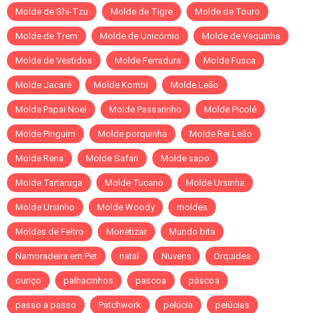
Molde de Shi-Tzu
Molde de Tigre
Molde de Touro
Molde de Trem
Molde de Unicórnio
Molde de Vaquinha
Molde de Vestidos
Molde Ferradura
Molde Fusca
Molde Jacaré
Molde Kombi
Molde Leão
Molde Papai Noel
Molde Passarinho
Molde Picolé
Molde Pinguim
Molde porquinha
Molde Rei Leão
Molde Rena
Molde Safari
Molde sapo
Molde Tartaruga
Molde Tucano
Molde Ursinha
Molde Ursinho
Molde Woody
moldes
Moldes de Feltro
Monetizar
Mundo bita
Namoradeira em Pet
natal
Nuvens
Orquidea
ouriço
palhacinhos
pascoa
páscoa
passo a passo
Patchwork
pelúcia
pelúcias