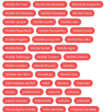
Molde de Trem
Molde de Unicórnio
Molde de Vaquinha
Molde de Vestidos
Molde Ferradura
Molde Fusca
Molde Jacaré
Molde Kombi
Molde Leão
Molde Papai Noel
Molde Passarinho
Molde Picolé
Molde Pinguim
Molde porquinha
Molde Rei Leão
Molde Rena
Molde Safari
Molde sapo
Molde Tartaruga
Molde Tucano
Molde Ursinha
Molde Ursinho
Molde Woody
moldes
Moldes de Feltro
Monetizar
Mundo bita
Namoradeira em Pet
natal
Nuvens
Orquidea
ouriço
palhacinhos
pascoa
páscoa
passo a passo
Patchwork
pelúcia
pelúcias
Personagens Disney
Peso de Porta
Pingente de Natal