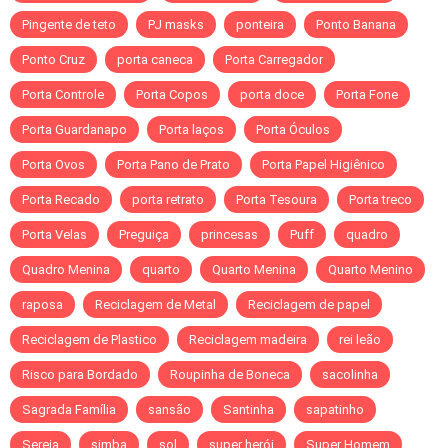
Pingente de teto
PJ masks
ponteira
Ponto Banana
Ponto Cruz
porta caneca
Porta Carregador
Porta Controle
Porta Copos
porta doce
Porta Fone
Porta Guardanapo
Porta laços
Porta Óculos
Porta Ovos
Porta Pano de Prato
Porta Papel Higiênico
Porta Recado
porta retrato
Porta Tesoura
Porta treco
Porta Velas
Preguiça
princesas
Puff
quadro
Quadro Menina
quarto
Quarto Menina
Quarto Menino
raposa
Reciclagem de Metal
Reciclagem de papel
Reciclagem de Plastico
Reciclagem madeira
rei leão
Risco para Bordado
Roupinha de Boneca
sacolinha
Sagrada Família
sansão
Santinha
sapatinho
Sereia
simba
sol
super herói
Super Homem