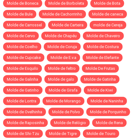
Molde de Boneca
Molde de Borboleta
Molde de Bota
Molde de Bule
Molde de Cachorrinho
Molde de caneca
Molde de Carrossel
Molde de Carteira
molde de Cereja
Molde de Cervo
Molde de Chapéu
Molde de Chaveiro
Molde de Coelho
Molde de Coruja
Molde de Costura
Molde de Cupcake
Molde de E.v.a
Molde de Elefante
Molde de Esquilo
Molde de feltro
Molde De Frutas
Molde de Galinha
Molde de galo
Molde de Gatinha
Molde de Gatinho
Molde de Girafa
Molde de Kiwi
Molde de Lontra
Molde de Morango
Molde de Naninha
Molde de Ovelhinha
Molde de Polvo
Molde de Porquinho
Molde de Raposinha
Molde de Relógio
Molde de Rena
Molde de Shi-Tzu
Molde de Tigre
Molde de Touro