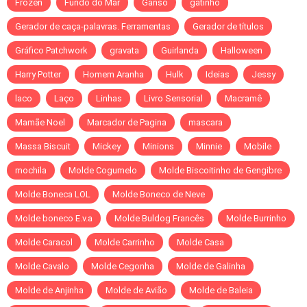
Frozen
Fundo do Mar
Ganso
gatinho
Gerador de caça-palavras. Ferramentas
Gerador de títulos
Gráfico Patchwork
gravata
Guirlanda
Halloween
Harry Potter
Homem Aranha
Hulk
Ideias
Jessy
laco
Laço
Linhas
Livro Sensorial
Macramê
Mamãe Noel
Marcador de Pagina
mascara
Massa Biscuit
Mickey
Minions
Minnie
Mobile
mochila
Molde Cogumelo
Molde Biscoitinho de Gengibre
Molde Boneca LOL
Molde Boneco de Neve
Molde boneco E.v.a
Molde Buldog Francês
Molde Burrinho
Molde Caracol
Molde Carrinho
Molde Casa
Molde Cavalo
Molde Cegonha
Molde de Galinha
Molde de Anjinha
Molde de Avião
Molde de Baleia