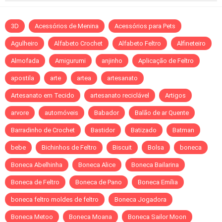
3D
Acessórios de Menina
Acessórios para Pets
Agulheiro
Alfabeto Crochet
Alfabeto Feltro
Alfineteiro
Almofada
Amigurumi
anjinho
Aplicação de Feltro
apostila
arte
artea
artesanato
Artesanato em Tecido
artesanato reciclável
Artigos
arvore
automóveis
Babador
Balão de ar Quente
Barradinho de Crochet
Bastidor
Batizado
Batman
bebe
Bichinhos de Feltro
Biscuit
Bolsa
boneca
Boneca Abelhinha
Boneca Alice
Boneca Bailarina
Boneca de Feltro
Boneca de Pano
Boneca Emília
boneca feltro moldes de feltro
Boneca Jogadora
Boneca Metoo
Boneca Moana
Boneca Sailor Moon