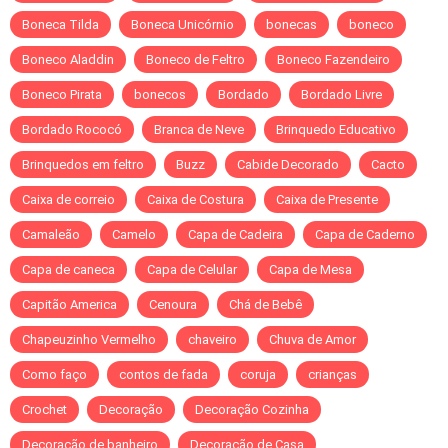
Boneca Tilda
Boneca Unicórnio
bonecas
boneco
Boneco Aladdin
Boneco de Feltro
Boneco Fazendeiro
Boneco Pirata
bonecos
Bordado
Bordado Livre
Bordado Rococó
Branca de Neve
Brinquedo Educativo
Brinquedos em feltro
Buzz
Cabide Decorado
Cacto
Caixa de correio
Caixa de Costura
Caixa de Presente
Camaleão
Camelo
Capa de Cadeira
Capa de Caderno
Capa de caneca
Capa de Celular
Capa de Mesa
Capitão America
Cenoura
Chá de Bebê
Chapeuzinho Vermelho
chaveiro
Chuva de Amor
Como faço
contos de fada
coruja
crianças
Crochet
Decoração
Decoração Cozinha
Decoração de banheiro
Decoração de Casa