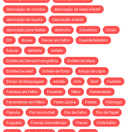
decoração de cozinha
decoração de festa infantil
decoração de Quarto
Decoração infantil
decoração para festas
dedoche
Desenhos
Dicas
DIY
doces
Doces em Feltro
Duende Natalino
Educar
elefante
enfeite
Enfeite de Câmera Fotográfica
Enfeite de Mesa
Enfeite De natal
Enfeite de Porta
Estojo de Lápis
Estojo de Maquiagem
estrela
EVA
fácil
Fadinha
Fantasia em Feltro
Fazenda
feltro
Ferramentas
Ferramentas em Feltro
Festa Junina
Festas
Flamingo
Flamula
Flor de crochet
Flor de Feltro
Flor de Papel
Fogueira
Formas Geométricas
Frases
Frida Kahlo