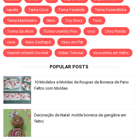
tapete
Tema Circo
Tema Fazenda
Tema Fazendinha
Tema Marinheiro
tênis
Toy Story
Trico
Turma da Alice
Turma Ursinho Poo
urso
Urso Panda
vaca
Vaso Cachepô
Vaso em Pet
Vestido Infantil Crochet
Vídeo Tutorial
Vovozinha em feltro
POPULAR POSTS
10 Modelos e Moldes de Roupas de Boneca de Pano
Feltro com Moldes
Decoração de Natal: molde boneca de gengibre em
feltro