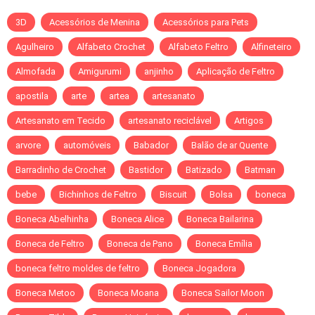
3D
Acessórios de Menina
Acessórios para Pets
Agulheiro
Alfabeto Crochet
Alfabeto Feltro
Alfineteiro
Almofada
Amigurumi
anjinho
Aplicação de Feltro
apostila
arte
artea
artesanato
Artesanato em Tecido
artesanato reciclável
Artigos
arvore
automóveis
Babador
Balão de ar Quente
Barradinho de Crochet
Bastidor
Batizado
Batman
bebe
Bichinhos de Feltro
Biscuit
Bolsa
boneca
Boneca Abelhinha
Boneca Alice
Boneca Bailarina
Boneca de Feltro
Boneca de Pano
Boneca Emília
boneca feltro moldes de feltro
Boneca Jogadora
Boneca Metoo
Boneca Moana
Boneca Sailor Moon