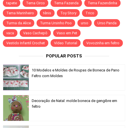
tapete
Tema Circo
Tema Fazenda
Tema Fazendinha
Tema Marinheiro
tênis
Toy Story
Trico
Turma da Alice
Turma Ursinho Poo
urso
Urso Panda
vaca
Vaso Cachepô
Vaso em Pet
Vestido Infantil Crochet
Vídeo Tutorial
Vovozinha em feltro
POPULAR POSTS
10 Modelos e Moldes de Roupas de Boneca de Pano
Feltro com Moldes
Decoração de Natal: molde boneca de gengibre em
feltro