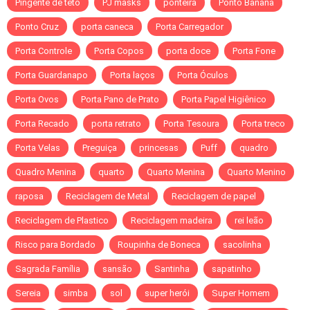
Pingente de teto
PJ masks
ponteira
Ponto Banana
Ponto Cruz
porta caneca
Porta Carregador
Porta Controle
Porta Copos
porta doce
Porta Fone
Porta Guardanapo
Porta laços
Porta Óculos
Porta Ovos
Porta Pano de Prato
Porta Papel Higiênico
Porta Recado
porta retrato
Porta Tesoura
Porta treco
Porta Velas
Preguiça
princesas
Puff
quadro
Quadro Menina
quarto
Quarto Menina
Quarto Menino
raposa
Reciclagem de Metal
Reciclagem de papel
Reciclagem de Plastico
Reciclagem madeira
rei leão
Risco para Bordado
Roupinha de Boneca
sacolinha
Sagrada Família
sansão
Santinha
sapatinho
Sereia
simba
sol
super herói
Super Homem