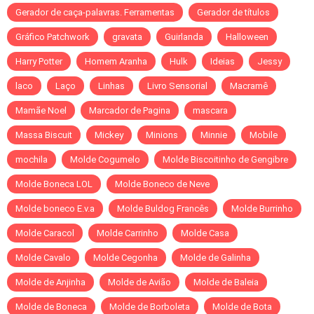
Gerador de caça-palavras. Ferramentas
Gerador de títulos
Gráfico Patchwork
gravata
Guirlanda
Halloween
Harry Potter
Homem Aranha
Hulk
Ideias
Jessy
laco
Laço
Linhas
Livro Sensorial
Macramê
Mamãe Noel
Marcador de Pagina
mascara
Massa Biscuit
Mickey
Minions
Minnie
Mobile
mochila
Molde Cogumelo
Molde Biscoitinho de Gengibre
Molde Boneca LOL
Molde Boneco de Neve
Molde boneco E.v.a
Molde Buldog Francês
Molde Burrinho
Molde Caracol
Molde Carrinho
Molde Casa
Molde Cavalo
Molde Cegonha
Molde de Galinha
Molde de Anjinha
Molde de Avião
Molde de Baleia
Molde de Boneca
Molde de Borboleta
Molde de Bota