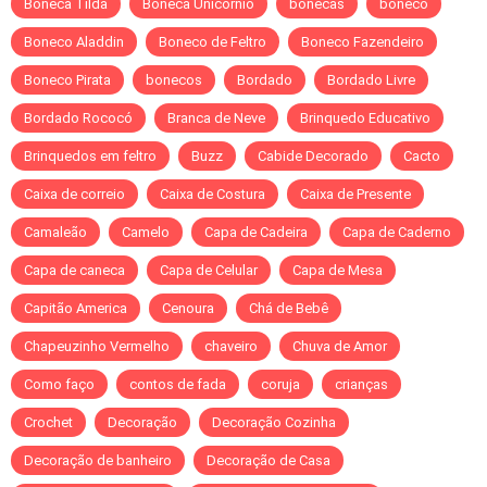
Boneca Tilda
Boneca Unicórnio
bonecas
boneco
Boneco Aladdin
Boneco de Feltro
Boneco Fazendeiro
Boneco Pirata
bonecos
Bordado
Bordado Livre
Bordado Rococó
Branca de Neve
Brinquedo Educativo
Brinquedos em feltro
Buzz
Cabide Decorado
Cacto
Caixa de correio
Caixa de Costura
Caixa de Presente
Camaleão
Camelo
Capa de Cadeira
Capa de Caderno
Capa de caneca
Capa de Celular
Capa de Mesa
Capitão America
Cenoura
Chá de Bebê
Chapeuzinho Vermelho
chaveiro
Chuva de Amor
Como faço
contos de fada
coruja
crianças
Crochet
Decoração
Decoração Cozinha
Decoração de banheiro
Decoração de Casa