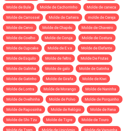
Molde de Bule
Molde de Cachorrinho
Molde de caneca
Molde de Carrossel
Molde de Carteira
molde de Cereja
Molde de Cervo
Molde de Chapéu
Molde de Chaveiro
Molde de Coelho
Molde de Coruja
Molde de Costura
Molde de Cupcake
Molde de E.v.a
Molde de Elefante
Molde de Esquilo
Molde de feltro
Molde De Frutas
Molde de Galinha
Molde de galo
Molde de Gatinha
Molde de Gatinho
Molde de Girafa
Molde de Kiwi
Molde de Lontra
Molde de Morango
Molde de Naninha
Molde de Ovelhinha
Molde de Polvo
Molde de Porquinho
Molde de Raposinha
Molde de Relógio
Molde de Rena
Molde de Shi-Tzu
Molde de Tigre
Molde de Touro
Molde de Trem
Molde de Unicórnio
Molde de Vaquinha