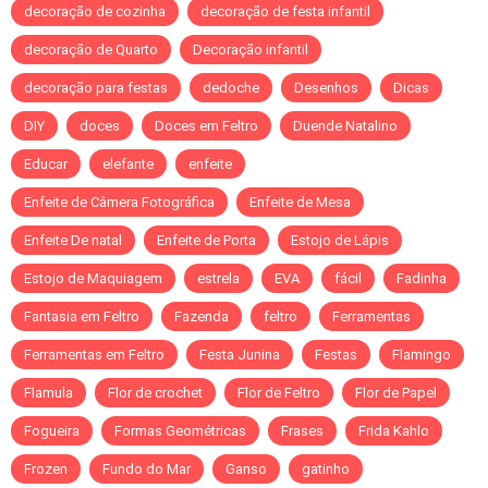
decoração de cozinha
decoração de festa infantil
decoração de Quarto
Decoração infantil
decoração para festas
dedoche
Desenhos
Dicas
DIY
doces
Doces em Feltro
Duende Natalino
Educar
elefante
enfeite
Enfeite de Câmera Fotográfica
Enfeite de Mesa
Enfeite De natal
Enfeite de Porta
Estojo de Lápis
Estojo de Maquiagem
estrela
EVA
fácil
Fadinha
Fantasia em Feltro
Fazenda
feltro
Ferramentas
Ferramentas em Feltro
Festa Junina
Festas
Flamingo
Flamula
Flor de crochet
Flor de Feltro
Flor de Papel
Fogueira
Formas Geométricas
Frases
Frida Kahlo
Frozen
Fundo do Mar
Ganso
gatinho