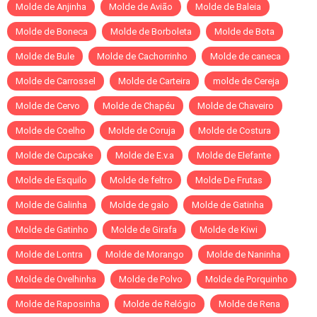
Molde de Anjinha
Molde de Avião
Molde de Baleia
Molde de Boneca
Molde de Borboleta
Molde de Bota
Molde de Bule
Molde de Cachorrinho
Molde de caneca
Molde de Carrossel
Molde de Carteira
molde de Cereja
Molde de Cervo
Molde de Chapéu
Molde de Chaveiro
Molde de Coelho
Molde de Coruja
Molde de Costura
Molde de Cupcake
Molde de E.v.a
Molde de Elefante
Molde de Esquilo
Molde de feltro
Molde De Frutas
Molde de Galinha
Molde de galo
Molde de Gatinha
Molde de Gatinho
Molde de Girafa
Molde de Kiwi
Molde de Lontra
Molde de Morango
Molde de Naninha
Molde de Ovelhinha
Molde de Polvo
Molde de Porquinho
Molde de Raposinha
Molde de Relógio
Molde de Rena