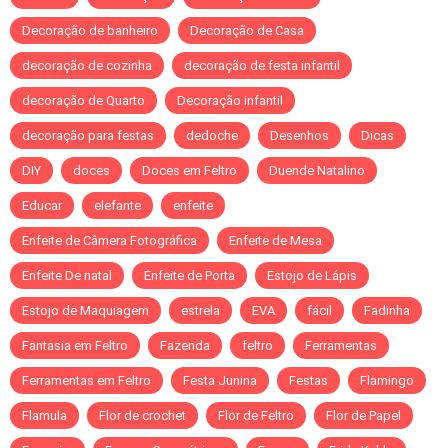
Decoração de banheiro
Decoração de Casa
decoração de cozinha
decoração de festa infantil
decoração de Quarto
Decoração infantil
decoração para festas
dedoche
Desenhos
Dicas
DIY
doces
Doces em Feltro
Duende Natalino
Educar
elefante
enfeite
Enfeite de Câmera Fotográfica
Enfeite de Mesa
Enfeite De natal
Enfeite de Porta
Estojo de Lápis
Estojo de Maquiagem
estrela
EVA
fácil
Fadinha
Fantasia em Feltro
Fazenda
feltro
Ferramentas
Ferramentas em Feltro
Festa Junina
Festas
Flamingo
Flamula
Flor de crochet
Flor de Feltro
Flor de Papel