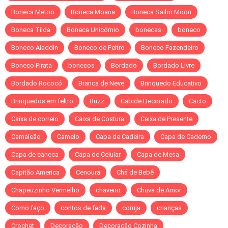
Boneca Metoo
Boneca Moana
Boneca Sailor Moon
Boneca Tilda
Boneca Unicórnio
bonecas
boneco
Boneco Aladdin
Boneco de Feltro
Boneco Fazendeiro
Boneco Pirata
bonecos
Bordado
Bordado Livre
Bordado Rococó
Branca de Neve
Brinquedo Educativo
Brinquedos em feltro
Buzz
Cabide Decorado
Cacto
Caixa de correio
Caixa de Costura
Caixa de Presente
Camaleão
Camelo
Capa de Cadeira
Capa de Caderno
Capa de caneca
Capa de Celular
Capa de Mesa
Capitão America
Cenoura
Chá de Bebê
Chapeuzinho Vermelho
chaveiro
Chuva de Amor
Como faço
contos de fada
coruja
crianças
Crochet
Decoração
Decoração Cozinha