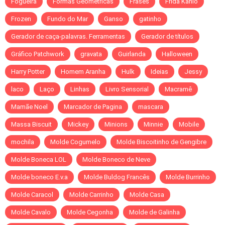
Fogueira
Formas Geométricas
Frases
Frida Kahlo
Frozen
Fundo do Mar
Ganso
gatinho
Gerador de caça-palavras. Ferramentas
Gerador de títulos
Gráfico Patchwork
gravata
Guirlanda
Halloween
Harry Potter
Homem Aranha
Hulk
Ideias
Jessy
laco
Laço
Linhas
Livro Sensorial
Macramê
Mamãe Noel
Marcador de Pagina
mascara
Massa Biscuit
Mickey
Minions
Minnie
Mobile
mochila
Molde Cogumelo
Molde Biscoitinho de Gengibre
Molde Boneca LOL
Molde Boneco de Neve
Molde boneco E.v.a
Molde Buldog Francês
Molde Burrinho
Molde Caracol
Molde Carrinho
Molde Casa
Molde Cavalo
Molde Cegonha
Molde de Galinha