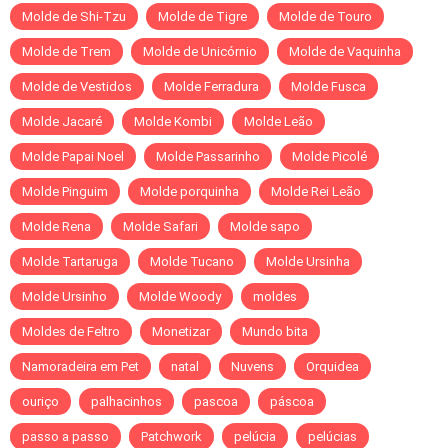
Molde de Shi-Tzu
Molde de Tigre
Molde de Touro
Molde de Trem
Molde de Unicórnio
Molde de Vaquinha
Molde de Vestidos
Molde Ferradura
Molde Fusca
Molde Jacaré
Molde Kombi
Molde Leão
Molde Papai Noel
Molde Passarinho
Molde Picolé
Molde Pinguim
Molde porquinha
Molde Rei Leão
Molde Rena
Molde Safari
Molde sapo
Molde Tartaruga
Molde Tucano
Molde Ursinha
Molde Ursinho
Molde Woody
moldes
Moldes de Feltro
Monetizar
Mundo bita
Namoradeira em Pet
natal
Nuvens
Orquidea
ouriço
palhacinhos
pascoa
páscoa
passo a passo
Patchwork
pelúcia
pelúcias