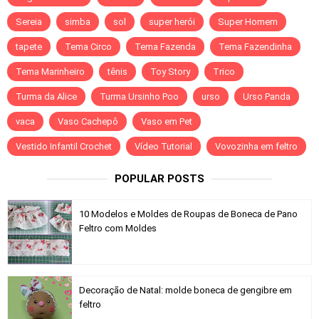
Sereia
simba
sol
super herói
Super Homem
tapete
Tema Circo
Tema Fazenda
Tema Fazendinha
Tema Marinheiro
tênis
Toy Story
Trico
Turma da Alice
Turma Ursinho Poo
urso
Urso Panda
vaca
Vaso Cachepô
Vaso em Pet
Vestido Infantil Crochet
Vídeo Tutorial
Vovozinha em feltro
POPULAR POSTS
10 Modelos e Moldes de Roupas de Boneca de Pano
Feltro com Moldes
Decoração de Natal: molde boneca de gengibre em
feltro