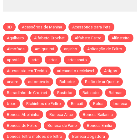
3D
Acessórios de Menina
Acessórios para Pets
Agulheiro
Alfabeto Crochet
Alfabeto Feltro
Alfineteiro
Almofada
Amigurumi
anjinho
Aplicação de Feltro
apostila
arte
artea
artesanato
Artesanato em Tecido
artesanato reciclável
Artigos
arvore
automóveis
Babador
Balão de ar Quente
Barradinho de Crochet
Bastidor
Batizado
Batman
bebe
Bichinhos de Feltro
Biscuit
Bolsa
boneca
Boneca Abelhinha
Boneca Alice
Boneca Bailarina
Boneca de Feltro
Boneca de Pano
Boneca Emília
boneca feltro moldes de feltro
Boneca Jogadora