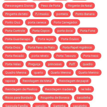
Personagens Disney
Peso de Porta
Pingente de Natal
Pingente de teto
PJ masks
ponteira
Ponto Banana
Ponto Cruz
porta caneca
Porta Carregador
Porta Controle
Porta Copos
porta doce
Porta Fone
Porta Guardanapo
Porta laços
Porta Óculos
Porta Ovos
Porta Pano de Prato
Porta Papel Higiênico
Porta Recado
porta retrato
Porta Tesoura
Porta treco
Porta Velas
Preguiça
princesas
Puff
quadro
Quadro Menina
quarto
Quarto Menina
Quarto Menino
raposa
Reciclagem de Metal
Reciclagem de papel
Reciclagem de Plastico
Reciclagem madeira
rei leão
Risco para Bordado
Roupinha de Boneca
sacolinha
Sagrada Família
sansão
Santinha
sapatinho