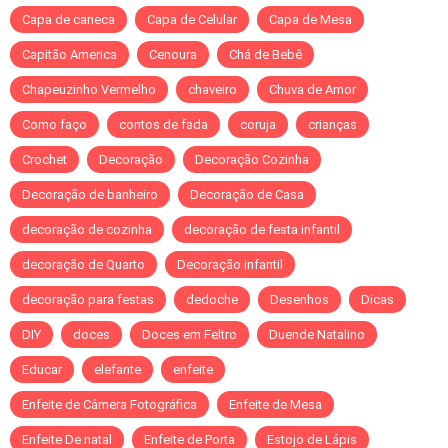
Capa de caneca
Capa de Celular
Capa de Mesa
Capitão America
Cenoura
Chá de Bebê
Chapeuzinho Vermelho
chaveiro
Chuva de Amor
Como faço
contos de fada
coruja
crianças
Crochet
Decoração
Decoração Cozinha
Decoração de banheiro
Decoração de Casa
decoração de cozinha
decoração de festa infantil
decoração de Quarto
Decoração infantil
decoração para festas
dedoche
Desenhos
Dicas
DIY
doces
Doces em Feltro
Duende Natalino
Educar
elefante
enfeite
Enfeite de Câmera Fotográfica
Enfeite de Mesa
Enfeite De natal
Enfeite de Porta
Estojo de Lápis