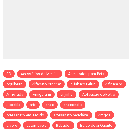
3D
Acessórios de Menina
Acessórios para Pets
Agulheiro
Alfabeto Crochet
Alfabeto Feltro
Alfineteiro
Almofada
Amigurumi
anjinho
Aplicação de Feltro
apostila
arte
artea
artesanato
Artesanato em Tecido
artesanato reciclável
Artigos
arvore
automóveis
Babador
Balão de ar Quente