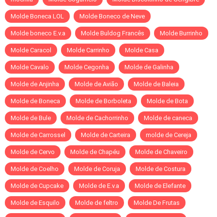
Molde Boneca LOL
Molde Boneco de Neve
Molde boneco E.v.a
Molde Buldog Francês
Molde Burrinho
Molde Caracol
Molde Carrinho
Molde Casa
Molde Cavalo
Molde Cegonha
Molde de Galinha
Molde de Anjinha
Molde de Avião
Molde de Baleia
Molde de Boneca
Molde de Borboleta
Molde de Bota
Molde de Bule
Molde de Cachorrinho
Molde de caneca
Molde de Carrossel
Molde de Carteira
molde de Cereja
Molde de Cervo
Molde de Chapéu
Molde de Chaveiro
Molde de Coelho
Molde de Coruja
Molde de Costura
Molde de Cupcake
Molde de E.v.a
Molde de Elefante
Molde de Esquilo
Molde de feltro
Molde De Frutas