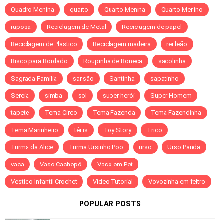
Quadro Menina
quarto
Quarto Menina
Quarto Menino
raposa
Reciclagem de Metal
Reciclagem de papel
Reciclagem de Plastico
Reciclagem madeira
rei leão
Risco para Bordado
Roupinha de Boneca
sacolinha
Sagrada Família
sansão
Santinha
sapatinho
Sereia
simba
sol
super herói
Super Homem
tapete
Tema Circo
Tema Fazenda
Tema Fazendinha
Tema Marinheiro
tênis
Toy Story
Trico
Turma da Alice
Turma Ursinho Poo
urso
Urso Panda
vaca
Vaso Cachepô
Vaso em Pet
Vestido Infantil Crochet
Vídeo Tutorial
Vovozinha em feltro
POPULAR POSTS