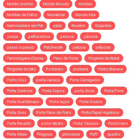
Molde Ursinho
Molde Woody
moldes
Moldes de Feltro
Monetizar
Mundo bita
Namoradeira em Pet
natal
Nuvens
Orquidea
ouriço
palhacinhos
pascoa
páscoa
passo a passo
Patchwork
pelúcia
pelúcias
Personagens Disney
Peso de Porta
Pingente de Natal
Pingente de teto
PJ masks
ponteira
Ponto Banana
Ponto Cruz
porta caneca
Porta Carregador
Porta Controle
Porta Copos
porta doce
Porta Fone
Porta Guardanapo
Porta laços
Porta Óculos
Porta Ovos
Porta Pano de Prato
Porta Papel Higiênico
Porta Recado
porta retrato
Porta Tesoura
Porta treco
Porta Velas
Preguiça
princesas
Puff
quadro