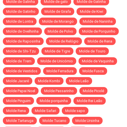
Molde de Galinha
Molde de galo
Molde de Gatinha
Molde de Gatinho
Molde de Girafa
Molde de Kiwi
Molde de Lontra
Molde de Morango
Molde de Naninha
Molde de Ovelhinha
Molde de Polvo
Molde de Porquinho
Molde de Raposinha
Molde de Relógio
Molde de Rena
Molde de Shi-Tzu
Molde de Tigre
Molde de Touro
Molde de Trem
Molde de Unicórnio
Molde de Vaquinha
Molde de Vestidos
Molde Ferradura
Molde Fusca
Molde Jacaré
Molde Kombi
Molde Leão
Molde Papai Noel
Molde Passarinho
Molde Picolé
Molde Pinguim
Molde porquinha
Molde Rei Leão
Molde Rena
Molde Safari
Molde sapo
Molde Tartaruga
Molde Tucano
Molde Ursinha