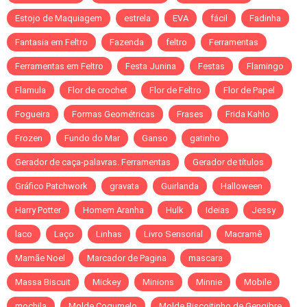
Estojo de Maquiagem
estrela
EVA
fácil
Fadinha
Fantasia em Feltro
Fazenda
feltro
Ferramentas
Ferramentas em Feltro
Festa Junina
Festas
Flamingo
Flamula
Flor de crochet
Flor de Feltro
Flor de Papel
Fogueira
Formas Geométricas
Frases
Frida Kahlo
Frozen
Fundo do Mar
Ganso
gatinho
Gerador de caça-palavras. Ferramentas
Gerador de títulos
Gráfico Patchwork
gravata
Guirlanda
Halloween
Harry Potter
Homem Aranha
Hulk
Ideias
Jessy
laco
Laço
Linhas
Livro Sensorial
Macramê
Mamãe Noel
Marcador de Pagina
mascara
Massa Biscuit
Mickey
Minions
Minnie
Mobile
mochila
Molde Cogumelo
Molde Biscoitinho de Gengibre