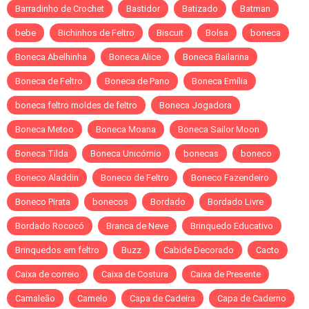
Barradinho de Crochet
Bastidor
Batizado
Batman
bebe
Bichinhos de Feltro
Biscuit
Bolsa
boneca
Boneca Abelhinha
Boneca Alice
Boneca Bailarina
Boneca de Feltro
Boneca de Pano
Boneca Emília
boneca feltro moldes de feltro
Boneca Jogadora
Boneca Metoo
Boneca Moana
Boneca Sailor Moon
Boneca Tilda
Boneca Unicórnio
bonecas
boneco
Boneco Aladdin
Boneco de Feltro
Boneco Fazendeiro
Boneco Pirata
bonecos
Bordado
Bordado Livre
Bordado Rococó
Branca de Neve
Brinquedo Educativo
Brinquedos em feltro
Buzz
Cabide Decorado
Cacto
Caixa de correio
Caixa de Costura
Caixa de Presente
Camaleão
Camelo
Capa de Cadeira
Capa de Caderno