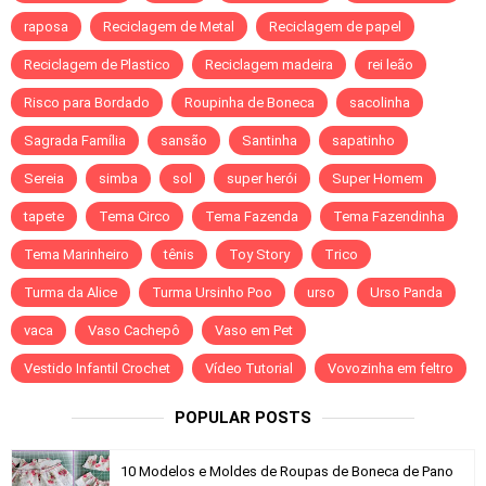
raposa
Reciclagem de Metal
Reciclagem de papel
Reciclagem de Plastico
Reciclagem madeira
rei leão
Risco para Bordado
Roupinha de Boneca
sacolinha
Sagrada Família
sansão
Santinha
sapatinho
Sereia
simba
sol
super herói
Super Homem
tapete
Tema Circo
Tema Fazenda
Tema Fazendinha
Tema Marinheiro
tênis
Toy Story
Trico
Turma da Alice
Turma Ursinho Poo
urso
Urso Panda
vaca
Vaso Cachepô
Vaso em Pet
Vestido Infantil Crochet
Vídeo Tutorial
Vovozinha em feltro
POPULAR POSTS
10 Modelos e Moldes de Roupas de Boneca de Pano