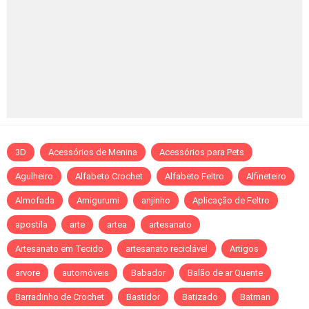
3D
Acessórios de Menina
Acessórios para Pets
Agulheiro
Alfabeto Crochet
Alfabeto Feltro
Alfineteiro
Almofada
Amigurumi
anjinho
Aplicação de Feltro
apostila
arte
artea
artesanato
Artesanato em Tecido
artesanato reciclável
Artigos
arvore
automóveis
Babador
Balão de ar Quente
Barradinho de Crochet
Bastidor
Batizado
Batman