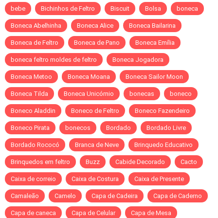
bebe
Bichinhos de Feltro
Biscuit
Bolsa
boneca
Boneca Abelhinha
Boneca Alice
Boneca Bailarina
Boneca de Feltro
Boneca de Pano
Boneca Emília
boneca feltro moldes de feltro
Boneca Jogadora
Boneca Metoo
Boneca Moana
Boneca Sailor Moon
Boneca Tilda
Boneca Unicórnio
bonecas
boneco
Boneco Aladdin
Boneco de Feltro
Boneco Fazendeiro
Boneco Pirata
bonecos
Bordado
Bordado Livre
Bordado Rococó
Branca de Neve
Brinquedo Educativo
Brinquedos em feltro
Buzz
Cabide Decorado
Cacto
Caixa de correio
Caixa de Costura
Caixa de Presente
Camaleão
Camelo
Capa de Cadeira
Capa de Caderno
Capa de caneca
Capa de Celular
Capa de Mesa