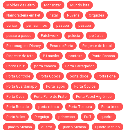
Moldes de Feltro
Monetizar
Mundo bita
Namoradeira em Pet
natal
Nuvens
Orquidea
ouriço
palhacinhos
pascoa
páscoa
passo a passo
Patchwork
pelúcia
pelúcias
Personagens Disney
Peso de Porta
Pingente de Natal
Pingente de teto
PJ masks
ponteira
Ponto Banana
Ponto Cruz
porta caneca
Porta Carregador
Porta Controle
Porta Copos
porta doce
Porta Fone
Porta Guardanapo
Porta laços
Porta Óculos
Porta Ovos
Porta Pano de Prato
Porta Papel Higiênico
Porta Recado
porta retrato
Porta Tesoura
Porta treco
Porta Velas
Preguiça
princesas
Puff
quadro
Quadro Menina
quarto
Quarto Menina
Quarto Menino