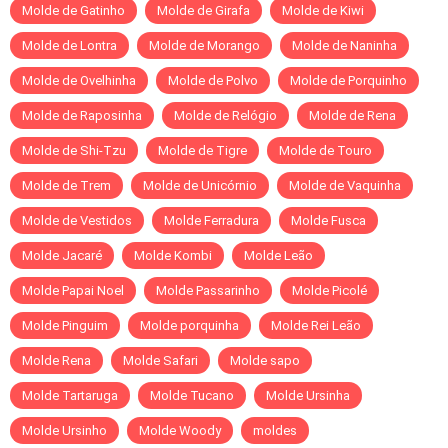
Molde de Gatinho
Molde de Girafa
Molde de Kiwi
Molde de Lontra
Molde de Morango
Molde de Naninha
Molde de Ovelhinha
Molde de Polvo
Molde de Porquinho
Molde de Raposinha
Molde de Relógio
Molde de Rena
Molde de Shi-Tzu
Molde de Tigre
Molde de Touro
Molde de Trem
Molde de Unicórnio
Molde de Vaquinha
Molde de Vestidos
Molde Ferradura
Molde Fusca
Molde Jacaré
Molde Kombi
Molde Leão
Molde Papai Noel
Molde Passarinho
Molde Picolé
Molde Pinguim
Molde porquinha
Molde Rei Leão
Molde Rena
Molde Safari
Molde sapo
Molde Tartaruga
Molde Tucano
Molde Ursinha
Molde Ursinho
Molde Woody
moldes