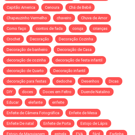
Capitão America
Cenoura
Chá de Bebê
Chapeuzinho Vermelho
chaveiro
Chuva de Amor
Como faço
contos de fada
coruja
crianças
Crochet
Decoração
Decoração Cozinha
Decoração de banheiro
Decoração de Casa
decoração de cozinha
decoração de festa infantil
decoração de Quarto
Decoração infantil
decoração para festas
dedoche
Desenhos
Dicas
DIY
doces
Doces em Feltro
Duende Natalino
Educar
elefante
enfeite
Enfeite de Câmera Fotográfica
Enfeite de Mesa
Enfeite De natal
Enfeite de Porta
Estojo de Lápis
Estojo de Maquiagem
estrela
EVA
fácil
Fadinha