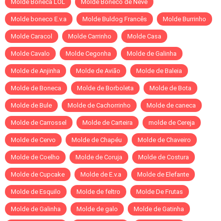
Molde Boneca LOL
Molde Boneco de Neve
Molde boneco E.v.a
Molde Buldog Francês
Molde Burrinho
Molde Caracol
Molde Carrinho
Molde Casa
Molde Cavalo
Molde Cegonha
Molde de Galinha
Molde de Anjinha
Molde de Avião
Molde de Baleia
Molde de Boneca
Molde de Borboleta
Molde de Bota
Molde de Bule
Molde de Cachorrinho
Molde de caneca
Molde de Carrossel
Molde de Carteira
molde de Cereja
Molde de Cervo
Molde de Chapéu
Molde de Chaveiro
Molde de Coelho
Molde de Coruja
Molde de Costura
Molde de Cupcake
Molde de E.v.a
Molde de Elefante
Molde de Esquilo
Molde de feltro
Molde De Frutas
Molde de Galinha
Molde de galo
Molde de Gatinha