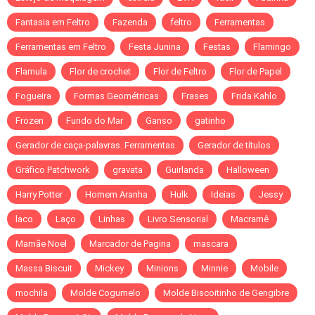
Fantasia em Feltro
Fazenda
feltro
Ferramentas
Ferramentas em Feltro
Festa Junina
Festas
Flamingo
Flamula
Flor de crochet
Flor de Feltro
Flor de Papel
Fogueira
Formas Geométricas
Frases
Frida Kahlo
Frozen
Fundo do Mar
Ganso
gatinho
Gerador de caça-palavras. Ferramentas
Gerador de títulos
Gráfico Patchwork
gravata
Guirlanda
Halloween
Harry Potter
Homem Aranha
Hulk
Ideias
Jessy
laco
Laço
Linhas
Livro Sensorial
Macramê
Mamãe Noel
Marcador de Pagina
mascara
Massa Biscuit
Mickey
Minions
Minnie
Mobile
mochila
Molde Cogumelo
Molde Biscoitinho de Gengibre