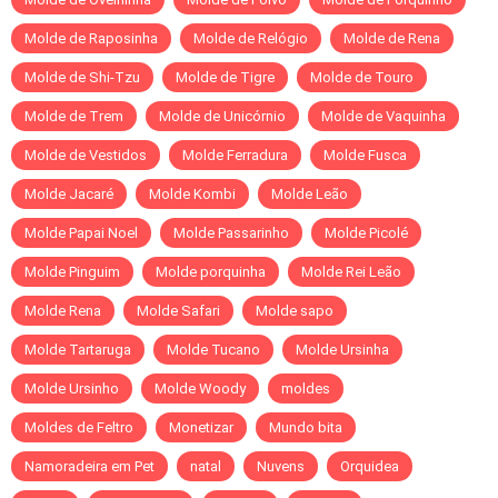
Molde de Raposinha
Molde de Relógio
Molde de Rena
Molde de Shi-Tzu
Molde de Tigre
Molde de Touro
Molde de Trem
Molde de Unicórnio
Molde de Vaquinha
Molde de Vestidos
Molde Ferradura
Molde Fusca
Molde Jacaré
Molde Kombi
Molde Leão
Molde Papai Noel
Molde Passarinho
Molde Picolé
Molde Pinguim
Molde porquinha
Molde Rei Leão
Molde Rena
Molde Safari
Molde sapo
Molde Tartaruga
Molde Tucano
Molde Ursinha
Molde Ursinho
Molde Woody
moldes
Moldes de Feltro
Monetizar
Mundo bita
Namoradeira em Pet
natal
Nuvens
Orquidea