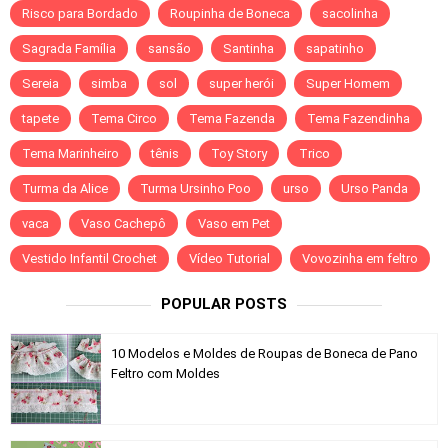
Risco para Bordado
Roupinha de Boneca
sacolinha
Sagrada Família
sansão
Santinha
sapatinho
Sereia
simba
sol
super herói
Super Homem
tapete
Tema Circo
Tema Fazenda
Tema Fazendinha
Tema Marinheiro
tênis
Toy Story
Trico
Turma da Alice
Turma Ursinho Poo
urso
Urso Panda
vaca
Vaso Cachepô
Vaso em Pet
Vestido Infantil Crochet
Vídeo Tutorial
Vovozinha em feltro
POPULAR POSTS
10 Modelos e Moldes de Roupas de Boneca de Pano
Feltro com Moldes