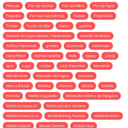
Flamula
Flor de crochet
Flor de Feltro
Flor de Papel
Fogueira
Formas Geométricas
Frases
Frida Kahlo
Frozen
Fundo do Mar
Ganso
gatinho
Gerador de caça-palavras. Ferramentas
Gerador de títulos
Gráfico Patchwork
gravata
Guirlanda
Halloween
Harry Potter
Homem Aranha
Hulk
Ideias
Jessy
laco
Laço
Linhas
Livro Sensorial
Macramê
Mamãe Noel
Marcador de Pagina
mascara
Massa Biscuit
Mickey
Minions
Minnie
Mobile
mochila
Molde Cogumelo
Molde Biscoitinho de Gengibre
Molde Boneca LOL
Molde Boneco de Neve
Molde boneco E.v.a
Molde Buldog Francês
Molde Burrinho
Molde Caracol
Molde Carrinho
Molde Casa