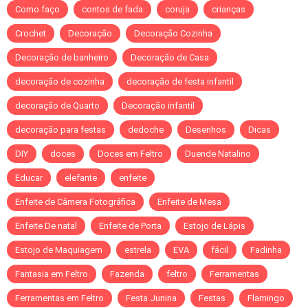
Como faço
contos de fada
coruja
crianças
Crochet
Decoração
Decoração Cozinha
Decoração de banheiro
Decoração de Casa
decoração de cozinha
decoração de festa infantil
decoração de Quarto
Decoração infantil
decoração para festas
dedoche
Desenhos
Dicas
DIY
doces
Doces em Feltro
Duende Natalino
Educar
elefante
enfeite
Enfeite de Câmera Fotográfica
Enfeite de Mesa
Enfeite De natal
Enfeite de Porta
Estojo de Lápis
Estojo de Maquiagem
estrela
EVA
fácil
Fadinha
Fantasia em Feltro
Fazenda
feltro
Ferramentas
Ferramentas em Feltro
Festa Junina
Festas
Flamingo