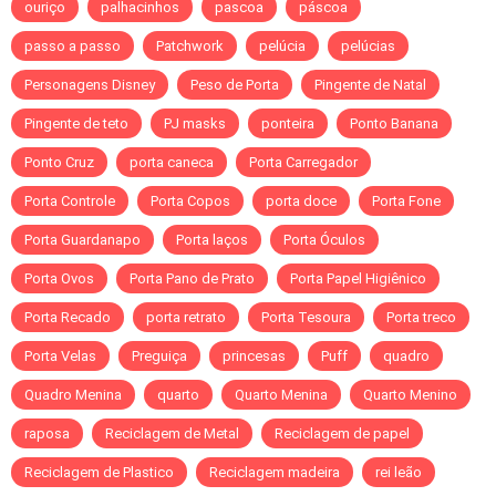
ouriço
palhacinhos
pascoa
páscoa
passo a passo
Patchwork
pelúcia
pelúcias
Personagens Disney
Peso de Porta
Pingente de Natal
Pingente de teto
PJ masks
ponteira
Ponto Banana
Ponto Cruz
porta caneca
Porta Carregador
Porta Controle
Porta Copos
porta doce
Porta Fone
Porta Guardanapo
Porta laços
Porta Óculos
Porta Ovos
Porta Pano de Prato
Porta Papel Higiênico
Porta Recado
porta retrato
Porta Tesoura
Porta treco
Porta Velas
Preguiça
princesas
Puff
quadro
Quadro Menina
quarto
Quarto Menina
Quarto Menino
raposa
Reciclagem de Metal
Reciclagem de papel
Reciclagem de Plastico
Reciclagem madeira
rei leão