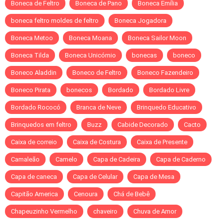
Boneca de Feltro
Boneca de Pano
Boneca Emília
boneca feltro moldes de feltro
Boneca Jogadora
Boneca Metoo
Boneca Moana
Boneca Sailor Moon
Boneca Tilda
Boneca Unicórnio
bonecas
boneco
Boneco Aladdin
Boneco de Feltro
Boneco Fazendeiro
Boneco Pirata
bonecos
Bordado
Bordado Livre
Bordado Rococó
Branca de Neve
Brinquedo Educativo
Brinquedos em feltro
Buzz
Cabide Decorado
Cacto
Caixa de correio
Caixa de Costura
Caixa de Presente
Camaleão
Camelo
Capa de Cadeira
Capa de Caderno
Capa de caneca
Capa de Celular
Capa de Mesa
Capitão America
Cenoura
Chá de Bebê
Chapeuzinho Vermelho
chaveiro
Chuva de Amor