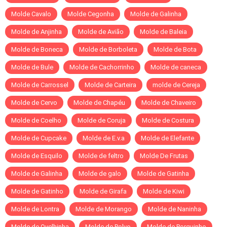
Molde Cavalo
Molde Cegonha
Molde de Galinha
Molde de Anjinha
Molde de Avião
Molde de Baleia
Molde de Boneca
Molde de Borboleta
Molde de Bota
Molde de Bule
Molde de Cachorrinho
Molde de caneca
Molde de Carrossel
Molde de Carteira
molde de Cereja
Molde de Cervo
Molde de Chapéu
Molde de Chaveiro
Molde de Coelho
Molde de Coruja
Molde de Costura
Molde de Cupcake
Molde de E.v.a
Molde de Elefante
Molde de Esquilo
Molde de feltro
Molde De Frutas
Molde de Galinha
Molde de galo
Molde de Gatinha
Molde de Gatinho
Molde de Girafa
Molde de Kiwi
Molde de Lontra
Molde de Morango
Molde de Naninha
Molde de Ovelhinha
Molde de Polvo
Molde de Porquinho