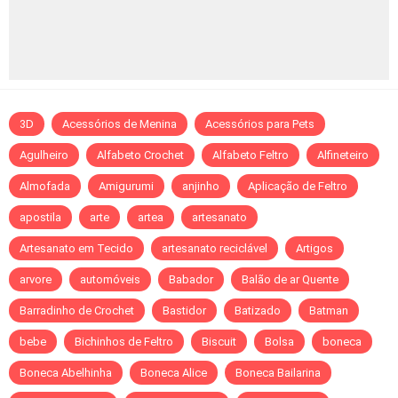
3D
Acessórios de Menina
Acessórios para Pets
Agulheiro
Alfabeto Crochet
Alfabeto Feltro
Alfineteiro
Almofada
Amigurumi
anjinho
Aplicação de Feltro
apostila
arte
artea
artesanato
Artesanato em Tecido
artesanato reciclável
Artigos
arvore
automóveis
Babador
Balão de ar Quente
Barradinho de Crochet
Bastidor
Batizado
Batman
bebe
Bichinhos de Feltro
Biscuit
Bolsa
boneca
Boneca Abelhinha
Boneca Alice
Boneca Bailarina