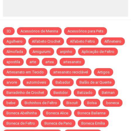
3D
Acessórios de Menina
Acessórios para Pets
Agulheiro
Alfabeto Crochet
Alfabeto Feltro
Alfineteiro
Almofada
Amigurumi
anjinho
Aplicação de Feltro
apostila
arte
artea
artesanato
Artesanato em Tecido
artesanato reciclável
Artigos
arvore
automóveis
Babador
Balão de ar Quente
Barradinho de Crochet
Bastidor
Batizado
Batman
bebe
Bichinhos de Feltro
Biscuit
Bolsa
boneca
Boneca Abelhinha
Boneca Alice
Boneca Bailarina
Boneca de Feltro
Boneca de Pano
Boneca Emília