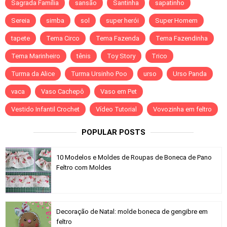
Sagrada Família
sansão
Santinha
sapatinho
Sereia
simba
sol
super herói
Super Homem
tapete
Tema Circo
Tema Fazenda
Tema Fazendinha
Tema Marinheiro
tênis
Toy Story
Trico
Turma da Alice
Turma Ursinho Poo
urso
Urso Panda
vaca
Vaso Cachepô
Vaso em Pet
Vestido Infantil Crochet
Vídeo Tutorial
Vovozinha em feltro
POPULAR POSTS
10 Modelos e Moldes de Roupas de Boneca de Pano
Feltro com Moldes
Decoração de Natal: molde boneca de gengibre em
feltro