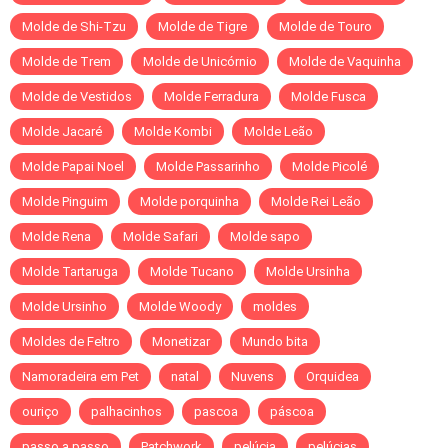
Molde de Shi-Tzu
Molde de Tigre
Molde de Touro
Molde de Trem
Molde de Unicórnio
Molde de Vaquinha
Molde de Vestidos
Molde Ferradura
Molde Fusca
Molde Jacaré
Molde Kombi
Molde Leão
Molde Papai Noel
Molde Passarinho
Molde Picolé
Molde Pinguim
Molde porquinha
Molde Rei Leão
Molde Rena
Molde Safari
Molde sapo
Molde Tartaruga
Molde Tucano
Molde Ursinha
Molde Ursinho
Molde Woody
moldes
Moldes de Feltro
Monetizar
Mundo bita
Namoradeira em Pet
natal
Nuvens
Orquidea
ouriço
palhacinhos
pascoa
páscoa
passo a passo
Patchwork
pelúcia
pelúcias