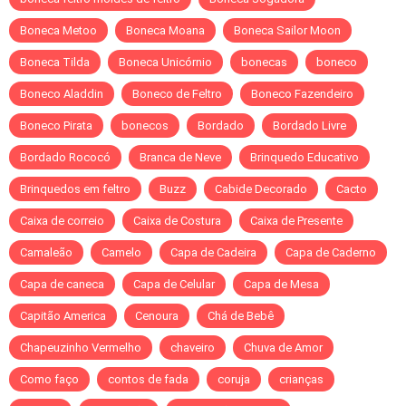
Boneca Metoo
Boneca Moana
Boneca Sailor Moon
Boneca Tilda
Boneca Unicórnio
bonecas
boneco
Boneco Aladdin
Boneco de Feltro
Boneco Fazendeiro
Boneco Pirata
bonecos
Bordado
Bordado Livre
Bordado Rococó
Branca de Neve
Brinquedo Educativo
Brinquedos em feltro
Buzz
Cabide Decorado
Cacto
Caixa de correio
Caixa de Costura
Caixa de Presente
Camaleão
Camelo
Capa de Cadeira
Capa de Caderno
Capa de caneca
Capa de Celular
Capa de Mesa
Capitão America
Cenoura
Chá de Bebê
Chapeuzinho Vermelho
chaveiro
Chuva de Amor
Como faço
contos de fada
coruja
crianças