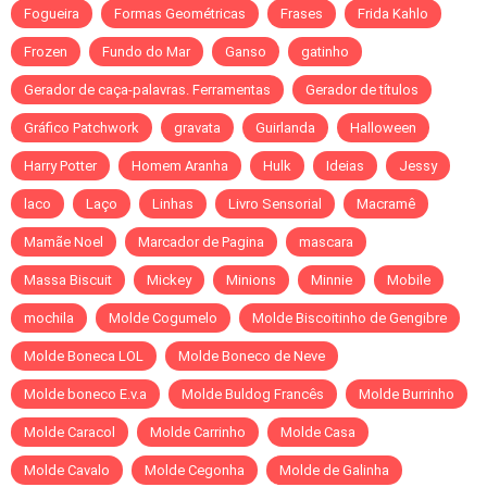
Fogueira
Formas Geométricas
Frases
Frida Kahlo
Frozen
Fundo do Mar
Ganso
gatinho
Gerador de caça-palavras. Ferramentas
Gerador de títulos
Gráfico Patchwork
gravata
Guirlanda
Halloween
Harry Potter
Homem Aranha
Hulk
Ideias
Jessy
laco
Laço
Linhas
Livro Sensorial
Macramê
Mamãe Noel
Marcador de Pagina
mascara
Massa Biscuit
Mickey
Minions
Minnie
Mobile
mochila
Molde Cogumelo
Molde Biscoitinho de Gengibre
Molde Boneca LOL
Molde Boneco de Neve
Molde boneco E.v.a
Molde Buldog Francês
Molde Burrinho
Molde Caracol
Molde Carrinho
Molde Casa
Molde Cavalo
Molde Cegonha
Molde de Galinha