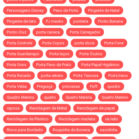
Personagens Disney
Peso de Porta
Pingente de Natal
Pingente de teto
PJ masks
ponteira
Ponto Banana
Ponto Cruz
porta caneca
Porta Carregador
Porta Controle
Porta Copos
porta doce
Porta Fone
Porta Guardanapo
Porta laços
Porta Óculos
Porta Ovos
Porta Pano de Prato
Porta Papel Higiênico
Porta Recado
porta retrato
Porta Tesoura
Porta treco
Porta Velas
Preguiça
princesas
Puff
quadro
Quadro Menina
quarto
Quarto Menina
Quarto Menino
raposa
Reciclagem de Metal
Reciclagem de papel
Reciclagem de Plastico
Reciclagem madeira
rei leão
Risco para Bordado
Roupinha de Boneca
sacolinha