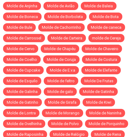
Molde de Anjinha
Molde de Avião
Molde de Baleia
Molde de Boneca
Molde de Borboleta
Molde de Bota
Molde de Bule
Molde de Cachorrinho
Molde de caneca
Molde de Carrossel
Molde de Carteira
molde de Cereja
Molde de Cervo
Molde de Chapéu
Molde de Chaveiro
Molde de Coelho
Molde de Coruja
Molde de Costura
Molde de Cupcake
Molde de E.v.a
Molde de Elefante
Molde de Esquilo
Molde de feltro
Molde De Frutas
Molde de Galinha
Molde de galo
Molde de Gatinha
Molde de Gatinho
Molde de Girafa
Molde de Kiwi
Molde de Lontra
Molde de Morango
Molde de Naninha
Molde de Ovelhinha
Molde de Polvo
Molde de Porquinho
Molde de Raposinha
Molde de Relógio
Molde de Rena