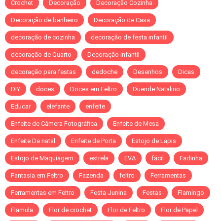
Crochet
Decoração
Decoração Cozinha
Decoração de banheiro
Decoração de Casa
decoração de cozinha
decoração de festa infantil
decoração de Quarto
Decoração infantil
decoração para festas
dedoche
Desenhos
Dicas
DIY
doces
Doces em Feltro
Duende Natalino
Educar
elefante
enfeite
Enfeite de Câmera Fotográfica
Enfeite de Mesa
Enfeite De natal
Enfeite de Porta
Estojo de Lápis
Estojo de Maquiagem
estrela
EVA
fácil
Fadinha
Fantasia em Feltro
Fazenda
feltro
Ferramentas
Ferramentas em Feltro
Festa Junina
Festas
Flamingo
Flamula
Flor de crochet
Flor de Feltro
Flor de Papel