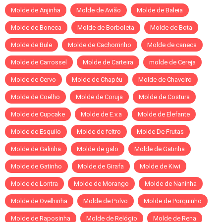
Molde de Anjinha
Molde de Avião
Molde de Baleia
Molde de Boneca
Molde de Borboleta
Molde de Bota
Molde de Bule
Molde de Cachorrinho
Molde de caneca
Molde de Carrossel
Molde de Carteira
molde de Cereja
Molde de Cervo
Molde de Chapéu
Molde de Chaveiro
Molde de Coelho
Molde de Coruja
Molde de Costura
Molde de Cupcake
Molde de E.v.a
Molde de Elefante
Molde de Esquilo
Molde de feltro
Molde De Frutas
Molde de Galinha
Molde de galo
Molde de Gatinha
Molde de Gatinho
Molde de Girafa
Molde de Kiwi
Molde de Lontra
Molde de Morango
Molde de Naninha
Molde de Ovelhinha
Molde de Polvo
Molde de Porquinho
Molde de Raposinha
Molde de Relógio
Molde de Rena