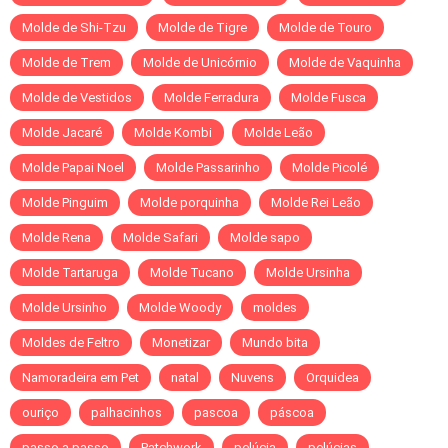
Molde de Shi-Tzu
Molde de Tigre
Molde de Touro
Molde de Trem
Molde de Unicórnio
Molde de Vaquinha
Molde de Vestidos
Molde Ferradura
Molde Fusca
Molde Jacaré
Molde Kombi
Molde Leão
Molde Papai Noel
Molde Passarinho
Molde Picolé
Molde Pinguim
Molde porquinha
Molde Rei Leão
Molde Rena
Molde Safari
Molde sapo
Molde Tartaruga
Molde Tucano
Molde Ursinha
Molde Ursinho
Molde Woody
moldes
Moldes de Feltro
Monetizar
Mundo bita
Namoradeira em Pet
natal
Nuvens
Orquidea
ouriço
palhacinhos
pascoa
páscoa
passo a passo
Patchwork
pelúcia
pelúcias