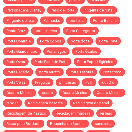
Personagens Disney
Peso de Porta
Pingente de Natal
Pingente de teto
PJ masks
ponteira
Ponto Banana
Ponto Cruz
porta caneca
Porta Carregador
Porta Controle
Porta Copos
porta doce
Porta Fone
Porta Guardanapo
Porta laços
Porta Óculos
Porta Ovos
Porta Pano de Prato
Porta Papel Higiênico
Porta Recado
porta retrato
Porta Tesoura
Porta treco
Porta Velas
Preguiça
princesas
Puff
quadro
Quadro Menina
quarto
Quarto Menina
Quarto Menino
raposa
Reciclagem de Metal
Reciclagem de papel
Reciclagem de Plastico
Reciclagem madeira
rei leão
Risco para Bordado
Roupinha de Boneca
sacolinha