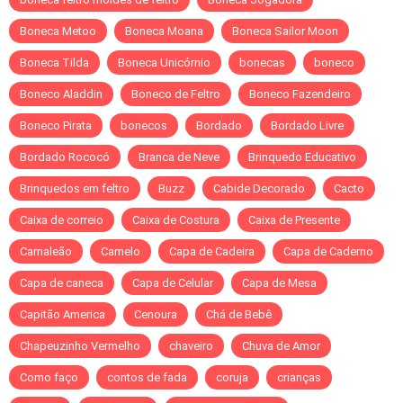
Boneca Metoo
Boneca Moana
Boneca Sailor Moon
Boneca Tilda
Boneca Unicórnio
bonecas
boneco
Boneco Aladdin
Boneco de Feltro
Boneco Fazendeiro
Boneco Pirata
bonecos
Bordado
Bordado Livre
Bordado Rococó
Branca de Neve
Brinquedo Educativo
Brinquedos em feltro
Buzz
Cabide Decorado
Cacto
Caixa de correio
Caixa de Costura
Caixa de Presente
Camaleão
Camelo
Capa de Cadeira
Capa de Caderno
Capa de caneca
Capa de Celular
Capa de Mesa
Capitão America
Cenoura
Chá de Bebê
Chapeuzinho Vermelho
chaveiro
Chuva de Amor
Como faço
contos de fada
coruja
crianças