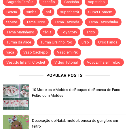
Sagrada Família
sansão
Santinha
sapatinho
Sereia
simba
sol
super herói
Super Homem
tapete
Tema Circo
Tema Fazenda
Tema Fazendinha
Tema Marinheiro
tênis
Toy Story
Trico
Turma da Alice
Turma Ursinho Poo
urso
Urso Panda
vaca
Vaso Cachepô
Vaso em Pet
Vestido Infantil Crochet
Vídeo Tutorial
Vovozinha em feltro
POPULAR POSTS
10 Modelos e Moldes de Roupas de Boneca de Pano
Feltro com Moldes
Decoração de Natal: molde boneca de gengibre em
feltro