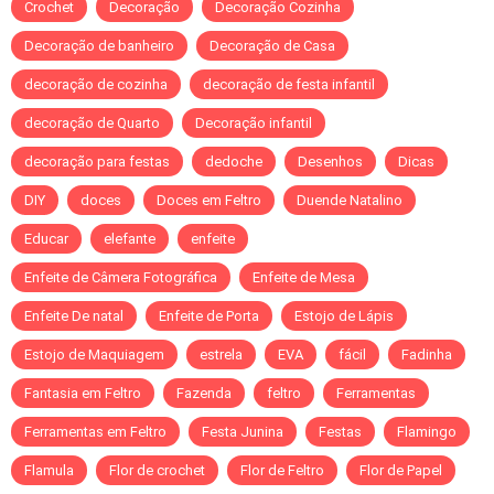
Crochet
Decoração
Decoração Cozinha
Decoração de banheiro
Decoração de Casa
decoração de cozinha
decoração de festa infantil
decoração de Quarto
Decoração infantil
decoração para festas
dedoche
Desenhos
Dicas
DIY
doces
Doces em Feltro
Duende Natalino
Educar
elefante
enfeite
Enfeite de Câmera Fotográfica
Enfeite de Mesa
Enfeite De natal
Enfeite de Porta
Estojo de Lápis
Estojo de Maquiagem
estrela
EVA
fácil
Fadinha
Fantasia em Feltro
Fazenda
feltro
Ferramentas
Ferramentas em Feltro
Festa Junina
Festas
Flamingo
Flamula
Flor de crochet
Flor de Feltro
Flor de Papel