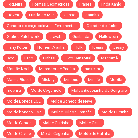
Fogueira
Formas Geométricas
Frases
Frida Kahlo
Frozen
Fundo do Mar
Ganso
gatinho
Gerador de caça-palavras. Ferramentas
Gerador de títulos
Gráfico Patchwork
gravata
Guirlanda
Halloween
Harry Potter
Homem Aranha
Hulk
Ideias
Jessy
laco
Laço
Linhas
Livro Sensorial
Macramê
Mamãe Noel
Marcador de Pagina
mascara
Massa Biscuit
Mickey
Minions
Minnie
Mobile
mochila
Molde Cogumelo
Molde Biscoitinho de Gengibre
Molde Boneca LOL
Molde Boneco de Neve
Molde boneco E.v.a
Molde Buldog Francês
Molde Burrinho
Molde Caracol
Molde Carrinho
Molde Casa
Molde Cavalo
Molde Cegonha
Molde de Galinha