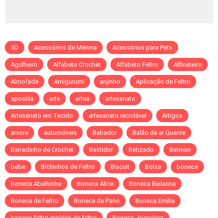
3D
Acessórios de Menina
Acessórios para Pets
Agulheiro
Alfabeto Crochet
Alfabeto Feltro
Alfineteiro
Almofada
Amigurumi
anjinho
Aplicação de Feltro
apostila
arte
artea
artesanato
Artesanato em Tecido
artesanato reciclável
Artigos
arvore
automóveis
Babador
Balão de ar Quente
Barradinho de Crochet
Bastidor
Batizado
Batman
bebe
Bichinhos de Feltro
Biscuit
Bolsa
boneca
Boneca Abelhinha
Boneca Alice
Boneca Bailarina
Boneca de Feltro
Boneca de Pano
Boneca Emília
boneca feltro moldes de feltro
Boneca Jogadora