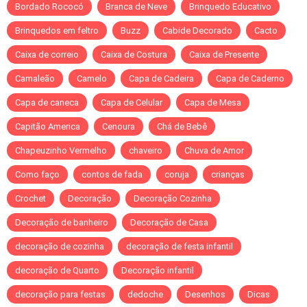
Bordado Rococó
Branca de Neve
Brinquedo Educativo
Brinquedos em feltro
Buzz
Cabide Decorado
Cacto
Caixa de correio
Caixa de Costura
Caixa de Presente
Camaleão
Camelo
Capa de Cadeira
Capa de Caderno
Capa de caneca
Capa de Celular
Capa de Mesa
Capitão America
Cenoura
Chá de Bebê
Chapeuzinho Vermelho
chaveiro
Chuva de Amor
Como faço
contos de fada
coruja
crianças
Crochet
Decoração
Decoração Cozinha
Decoração de banheiro
Decoração de Casa
decoração de cozinha
decoração de festa infantil
decoração de Quarto
Decoração infantil
decoração para festas
dedoche
Desenhos
Dicas