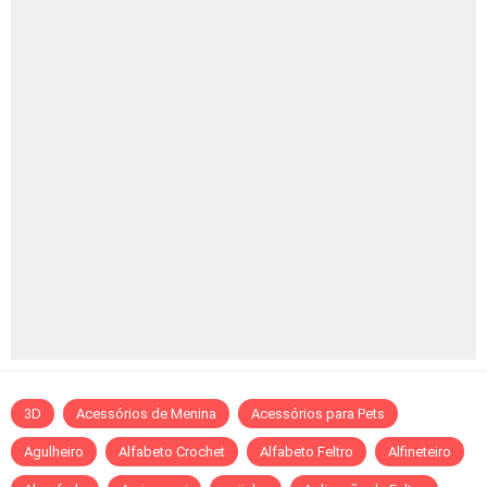
3D
Acessórios de Menina
Acessórios para Pets
Agulheiro
Alfabeto Crochet
Alfabeto Feltro
Alfineteiro