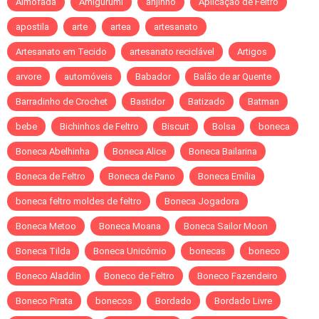
Almofada
Amigurumi
anjinho
Aplicação de Feltro
apostila
arte
artea
artesanato
Artesanato em Tecido
artesanato reciclável
Artigos
arvore
automóveis
Babador
Balão de ar Quente
Barradinho de Crochet
Bastidor
Batizado
Batman
bebe
Bichinhos de Feltro
Biscuit
Bolsa
boneca
Boneca Abelhinha
Boneca Alice
Boneca Bailarina
Boneca de Feltro
Boneca de Pano
Boneca Emília
boneca feltro moldes de feltro
Boneca Jogadora
Boneca Metoo
Boneca Moana
Boneca Sailor Moon
Boneca Tilda
Boneca Unicórnio
bonecas
boneco
Boneco Aladdin
Boneco de Feltro
Boneco Fazendeiro
Boneco Pirata
bonecos
Bordado
Bordado Livre