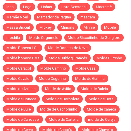
laco
Laço
Linhas
Livro Sensorial
Macramê
Mamãe Noel
Marcador de Pagina
mascara
Massa Biscuit
Mickey
Minions
Minnie
Mobile
mochila
Molde Cogumelo
Molde Biscoitinho de Gengibre
Molde Boneca LOL
Molde Boneco de Neve
Molde boneco E.v.a
Molde Buldog Francês
Molde Burrinho
Molde Caracol
Molde Carrinho
Molde Casa
Molde Cavalo
Molde Cegonha
Molde de Galinha
Molde de Anjinha
Molde de Avião
Molde de Baleia
Molde de Boneca
Molde de Borboleta
Molde de Bota
Molde de Bule
Molde de Cachorrinho
Molde de caneca
Molde de Carrossel
Molde de Carteira
molde de Cereja
Molde de Cervo
Molde de Chapéu
Molde de Chaveiro