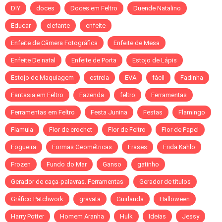
DIY
doces
Doces em Feltro
Duende Natalino
Educar
elefante
enfeite
Enfeite de Câmera Fotográfica
Enfeite de Mesa
Enfeite De natal
Enfeite de Porta
Estojo de Lápis
Estojo de Maquiagem
estrela
EVA
fácil
Fadinha
Fantasia em Feltro
Fazenda
feltro
Ferramentas
Ferramentas em Feltro
Festa Junina
Festas
Flamingo
Flamula
Flor de crochet
Flor de Feltro
Flor de Papel
Fogueira
Formas Geométricas
Frases
Frida Kahlo
Frozen
Fundo do Mar
Ganso
gatinho
Gerador de caça-palavras. Ferramentas
Gerador de títulos
Gráfico Patchwork
gravata
Guirlanda
Halloween
Harry Potter
Homem Aranha
Hulk
Ideias
Jessy