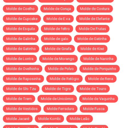
Molde de Coelho
Molde de Coruja
Molde de Costura
Molde de Cupcake
Molde de E.v.a
Molde de Elefante
Molde de Esquilo
Molde de feltro
Molde De Frutas
Molde de Galinha
Molde de galo
Molde de Gatinha
Molde de Gatinho
Molde de Girafa
Molde de Kiwi
Molde de Lontra
Molde de Morango
Molde de Naninha
Molde de Ovelhinha
Molde de Polvo
Molde de Porquinho
Molde de Raposinha
Molde de Relógio
Molde de Rena
Molde de Shi-Tzu
Molde de Tigre
Molde de Touro
Molde de Trem
Molde de Unicórnio
Molde de Vaquinha
Molde de Vestidos
Molde Ferradura
Molde Fusca
Molde Jacaré
Molde Kombi
Molde Leão