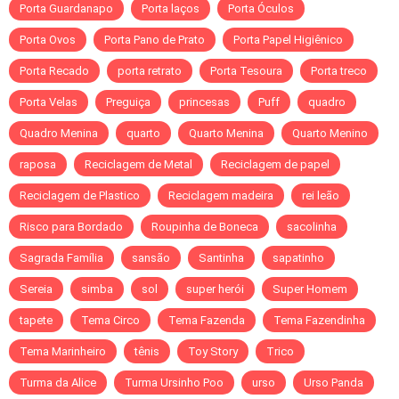
Porta Guardanapo
Porta laços
Porta Óculos
Porta Ovos
Porta Pano de Prato
Porta Papel Higiênico
Porta Recado
porta retrato
Porta Tesoura
Porta treco
Porta Velas
Preguiça
princesas
Puff
quadro
Quadro Menina
quarto
Quarto Menina
Quarto Menino
raposa
Reciclagem de Metal
Reciclagem de papel
Reciclagem de Plastico
Reciclagem madeira
rei leão
Risco para Bordado
Roupinha de Boneca
sacolinha
Sagrada Família
sansão
Santinha
sapatinho
Sereia
simba
sol
super herói
Super Homem
tapete
Tema Circo
Tema Fazenda
Tema Fazendinha
Tema Marinheiro
tênis
Toy Story
Trico
Turma da Alice
Turma Ursinho Poo
urso
Urso Panda