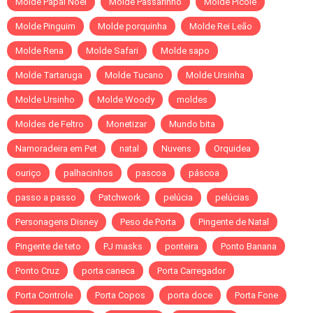
Molde Papai Noel
Molde Passarinho
Molde Picolé
Molde Pinguim
Molde porquinha
Molde Rei Leão
Molde Rena
Molde Safari
Molde sapo
Molde Tartaruga
Molde Tucano
Molde Ursinha
Molde Ursinho
Molde Woody
moldes
Moldes de Feltro
Monetizar
Mundo bita
Namoradeira em Pet
natal
Nuvens
Orquidea
ouriço
palhacinhos
pascoa
páscoa
passo a passo
Patchwork
pelúcia
pelúcias
Personagens Disney
Peso de Porta
Pingente de Natal
Pingente de teto
PJ masks
ponteira
Ponto Banana
Ponto Cruz
porta caneca
Porta Carregador
Porta Controle
Porta Copos
porta doce
Porta Fone