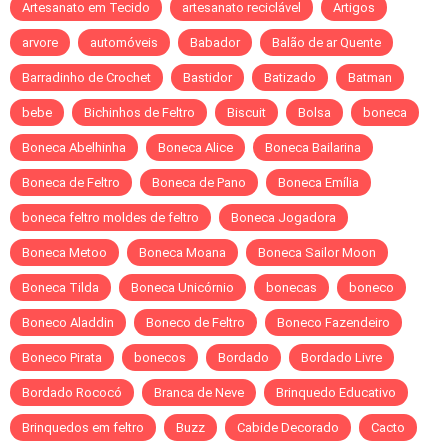
Artesanato em Tecido
artesanato reciclável
Artigos
arvore
automóveis
Babador
Balão de ar Quente
Barradinho de Crochet
Bastidor
Batizado
Batman
bebe
Bichinhos de Feltro
Biscuit
Bolsa
boneca
Boneca Abelhinha
Boneca Alice
Boneca Bailarina
Boneca de Feltro
Boneca de Pano
Boneca Emília
boneca feltro moldes de feltro
Boneca Jogadora
Boneca Metoo
Boneca Moana
Boneca Sailor Moon
Boneca Tilda
Boneca Unicórnio
bonecas
boneco
Boneco Aladdin
Boneco de Feltro
Boneco Fazendeiro
Boneco Pirata
bonecos
Bordado
Bordado Livre
Bordado Rococó
Branca de Neve
Brinquedo Educativo
Brinquedos em feltro
Buzz
Cabide Decorado
Cacto