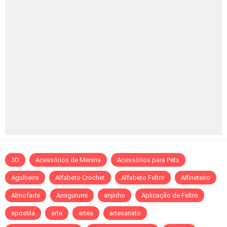
3D
Acessórios de Menina
Acessórios para Pets
Agulheiro
Alfabeto Crochet
Alfabeto Feltro
Alfineteiro
Almofada
Amigurumi
anjinho
Aplicação de Feltro
apostila
arte
artea
artesanato