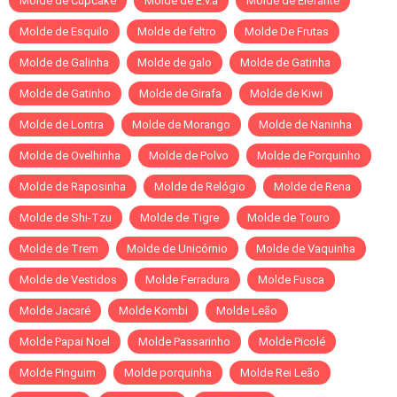
Molde de Cupcake
Molde de E.v.a
Molde de Elefante
Molde de Esquilo
Molde de feltro
Molde De Frutas
Molde de Galinha
Molde de galo
Molde de Gatinha
Molde de Gatinho
Molde de Girafa
Molde de Kiwi
Molde de Lontra
Molde de Morango
Molde de Naninha
Molde de Ovelhinha
Molde de Polvo
Molde de Porquinho
Molde de Raposinha
Molde de Relógio
Molde de Rena
Molde de Shi-Tzu
Molde de Tigre
Molde de Touro
Molde de Trem
Molde de Unicórnio
Molde de Vaquinha
Molde de Vestidos
Molde Ferradura
Molde Fusca
Molde Jacaré
Molde Kombi
Molde Leão
Molde Papai Noel
Molde Passarinho
Molde Picolé
Molde Pinguim
Molde porquinha
Molde Rei Leão