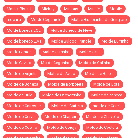
Massa Biscuit
Mickey
Minions
Minnie
Mobile
mochila
Molde Cogumelo
Molde Biscoitinho de Gengibre
Molde Boneca LOL
Molde Boneco de Neve
Molde boneco E.v.a
Molde Buldog Francês
Molde Burrinho
Molde Caracol
Molde Carrinho
Molde Casa
Molde Cavalo
Molde Cegonha
Molde de Galinha
Molde de Anjinha
Molde de Avião
Molde de Baleia
Molde de Boneca
Molde de Borboleta
Molde de Bota
Molde de Bule
Molde de Cachorrinho
Molde de caneca
Molde de Carrossel
Molde de Carteira
molde de Cereja
Molde de Cervo
Molde de Chapéu
Molde de Chaveiro
Molde de Coelho
Molde de Coruja
Molde de Costura