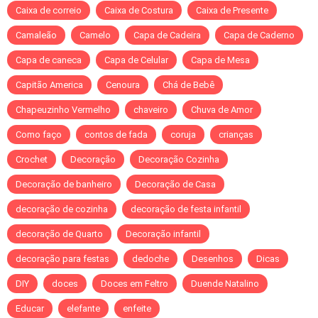
Caixa de correio
Caixa de Costura
Caixa de Presente
Camaleão
Camelo
Capa de Cadeira
Capa de Caderno
Capa de caneca
Capa de Celular
Capa de Mesa
Capitão America
Cenoura
Chá de Bebê
Chapeuzinho Vermelho
chaveiro
Chuva de Amor
Como faço
contos de fada
coruja
crianças
Crochet
Decoração
Decoração Cozinha
Decoração de banheiro
Decoração de Casa
decoração de cozinha
decoração de festa infantil
decoração de Quarto
Decoração infantil
decoração para festas
dedoche
Desenhos
Dicas
DIY
doces
Doces em Feltro
Duende Natalino
Educar
elefante
enfeite