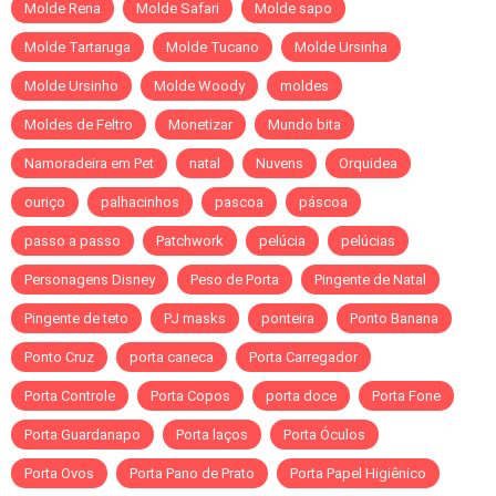
Molde Rena
Molde Safari
Molde sapo
Molde Tartaruga
Molde Tucano
Molde Ursinha
Molde Ursinho
Molde Woody
moldes
Moldes de Feltro
Monetizar
Mundo bita
Namoradeira em Pet
natal
Nuvens
Orquidea
ouriço
palhacinhos
pascoa
páscoa
passo a passo
Patchwork
pelúcia
pelúcias
Personagens Disney
Peso de Porta
Pingente de Natal
Pingente de teto
PJ masks
ponteira
Ponto Banana
Ponto Cruz
porta caneca
Porta Carregador
Porta Controle
Porta Copos
porta doce
Porta Fone
Porta Guardanapo
Porta laços
Porta Óculos
Porta Ovos
Porta Pano de Prato
Porta Papel Higiênico