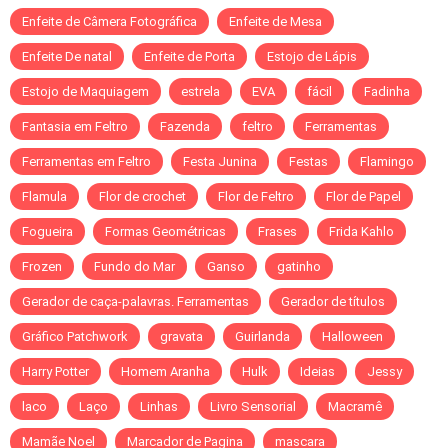
Enfeite de Câmera Fotográfica
Enfeite de Mesa
Enfeite De natal
Enfeite de Porta
Estojo de Lápis
Estojo de Maquiagem
estrela
EVA
fácil
Fadinha
Fantasia em Feltro
Fazenda
feltro
Ferramentas
Ferramentas em Feltro
Festa Junina
Festas
Flamingo
Flamula
Flor de crochet
Flor de Feltro
Flor de Papel
Fogueira
Formas Geométricas
Frases
Frida Kahlo
Frozen
Fundo do Mar
Ganso
gatinho
Gerador de caça-palavras. Ferramentas
Gerador de títulos
Gráfico Patchwork
gravata
Guirlanda
Halloween
Harry Potter
Homem Aranha
Hulk
Ideias
Jessy
laco
Laço
Linhas
Livro Sensorial
Macramê
Mamãe Noel
Marcador de Pagina
mascara