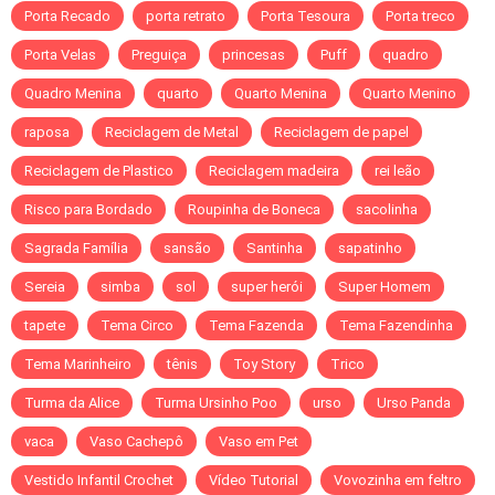
Porta Recado
porta retrato
Porta Tesoura
Porta treco
Porta Velas
Preguiça
princesas
Puff
quadro
Quadro Menina
quarto
Quarto Menina
Quarto Menino
raposa
Reciclagem de Metal
Reciclagem de papel
Reciclagem de Plastico
Reciclagem madeira
rei leão
Risco para Bordado
Roupinha de Boneca
sacolinha
Sagrada Família
sansão
Santinha
sapatinho
Sereia
simba
sol
super herói
Super Homem
tapete
Tema Circo
Tema Fazenda
Tema Fazendinha
Tema Marinheiro
tênis
Toy Story
Trico
Turma da Alice
Turma Ursinho Poo
urso
Urso Panda
vaca
Vaso Cachepô
Vaso em Pet
Vestido Infantil Crochet
Vídeo Tutorial
Vovozinha em feltro