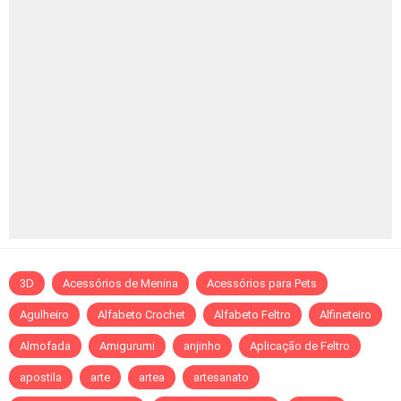
3D
Acessórios de Menina
Acessórios para Pets
Agulheiro
Alfabeto Crochet
Alfabeto Feltro
Alfineteiro
Almofada
Amigurumi
anjinho
Aplicação de Feltro
apostila
arte
artea
artesanato