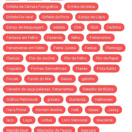
Enfeite de Câmera Fotográfica
Enfeite de Mesa
Enfeite De natal
Enfeite de Porta
Estojo de Lápis
Estojo de Maquiagem
estrela
EVA
fácil
Fadinha
Fantasia em Feltro
Fazenda
feltro
Ferramentas
Ferramentas em Feltro
Festa Junina
Festas
Flamingo
Flamula
Flor de crochet
Flor de Feltro
Flor de Papel
Fogueira
Formas Geométricas
Frases
Frida Kahlo
Frozen
Fundo do Mar
Ganso
gatinho
Gerador de caça-palavras. Ferramentas
Gerador de títulos
Gráfico Patchwork
gravata
Guirlanda
Halloween
Harry Potter
Homem Aranha
Hulk
Ideias
Jessy
laco
Laço
Linhas
Livro Sensorial
Macramê
Mamãe Noel
Marcador de Pagina
mascara