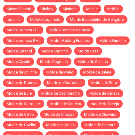
Massa Biscuit
Mickey
Minions
Minnie
Mobile
mochila
Molde Cogumelo
Molde Biscoitinho de Gengibre
Molde Boneca LOL
Molde Boneco de Neve
Molde boneco E.v.a
Molde Buldog Francês
Molde Burrinho
Molde Caracol
Molde Carrinho
Molde Casa
Molde Cavalo
Molde Cegonha
Molde de Galinha
Molde de Anjinha
Molde de Avião
Molde de Baleia
Molde de Boneca
Molde de Borboleta
Molde de Bota
Molde de Bule
Molde de Cachorrinho
Molde de caneca
Molde de Carrossel
Molde de Carteira
molde de Cereja
Molde de Cervo
Molde de Chapéu
Molde de Chaveiro
Molde de Coelho
Molde de Coruja
Molde de Costura