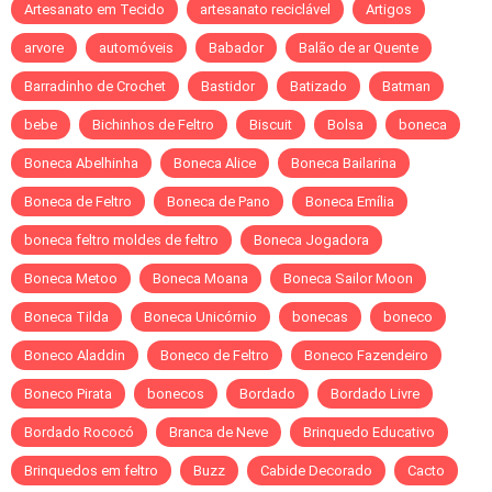
Artesanato em Tecido
artesanato reciclável
Artigos
arvore
automóveis
Babador
Balão de ar Quente
Barradinho de Crochet
Bastidor
Batizado
Batman
bebe
Bichinhos de Feltro
Biscuit
Bolsa
boneca
Boneca Abelhinha
Boneca Alice
Boneca Bailarina
Boneca de Feltro
Boneca de Pano
Boneca Emília
boneca feltro moldes de feltro
Boneca Jogadora
Boneca Metoo
Boneca Moana
Boneca Sailor Moon
Boneca Tilda
Boneca Unicórnio
bonecas
boneco
Boneco Aladdin
Boneco de Feltro
Boneco Fazendeiro
Boneco Pirata
bonecos
Bordado
Bordado Livre
Bordado Rococó
Branca de Neve
Brinquedo Educativo
Brinquedos em feltro
Buzz
Cabide Decorado
Cacto