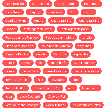
Porta Recado
porta retrato
Porta Tesoura
Porta treco
Porta Velas
Preguiça
princesas
Puff
quadro
Quadro Menina
quarto
Quarto Menina
Quarto Menino
raposa
Reciclagem de Metal
Reciclagem de papel
Reciclagem de Plastico
Reciclagem madeira
rei leão
Risco para Bordado
Roupinha de Boneca
sacolinha
Sagrada Família
sansão
Santinha
sapatinho
Sereia
simba
sol
super herói
Super Homem
tapete
Tema Circo
Tema Fazenda
Tema Fazendinha
Tema Marinheiro
tênis
Toy Story
Trico
Turma da Alice
Turma Ursinho Poo
urso
Urso Panda
vaca
Vaso Cachepô
Vaso em Pet
Vestido Infantil Crochet
Vídeo Tutorial
Vovozinha em feltro