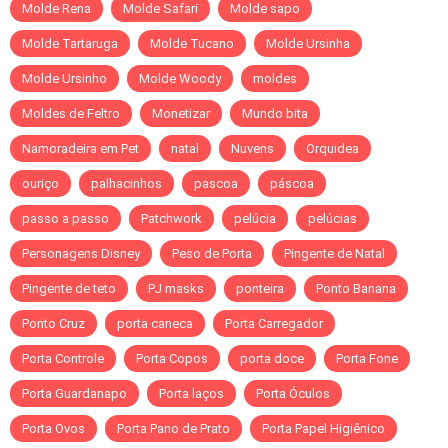
Molde Rena
Molde Safari
Molde sapo
Molde Tartaruga
Molde Tucano
Molde Ursinha
Molde Ursinho
Molde Woody
moldes
Moldes de Feltro
Monetizar
Mundo bita
Namoradeira em Pet
natal
Nuvens
Orquidea
ouriço
palhacinhos
pascoa
páscoa
passo a passo
Patchwork
pelúcia
pelúcias
Personagens Disney
Peso de Porta
Pingente de Natal
Pingente de teto
PJ masks
ponteira
Ponto Banana
Ponto Cruz
porta caneca
Porta Carregador
Porta Controle
Porta Copos
porta doce
Porta Fone
Porta Guardanapo
Porta laços
Porta Óculos
Porta Ovos
Porta Pano de Prato
Porta Papel Higiênico