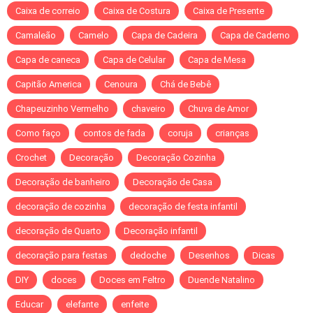
Caixa de correio
Caixa de Costura
Caixa de Presente
Camaleão
Camelo
Capa de Cadeira
Capa de Caderno
Capa de caneca
Capa de Celular
Capa de Mesa
Capitão America
Cenoura
Chá de Bebê
Chapeuzinho Vermelho
chaveiro
Chuva de Amor
Como faço
contos de fada
coruja
crianças
Crochet
Decoração
Decoração Cozinha
Decoração de banheiro
Decoração de Casa
decoração de cozinha
decoração de festa infantil
decoração de Quarto
Decoração infantil
decoração para festas
dedoche
Desenhos
Dicas
DIY
doces
Doces em Feltro
Duende Natalino
Educar
elefante
enfeite