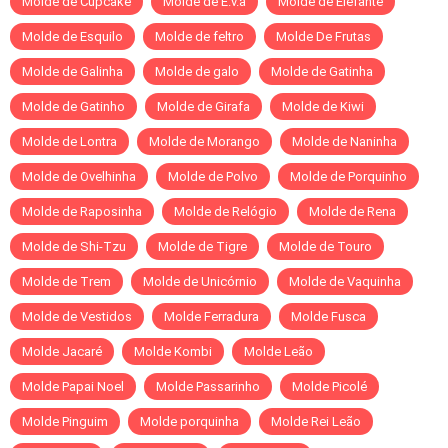
Molde de Cupcake
Molde de E.v.a
Molde de Elefante
Molde de Esquilo
Molde de feltro
Molde De Frutas
Molde de Galinha
Molde de galo
Molde de Gatinha
Molde de Gatinho
Molde de Girafa
Molde de Kiwi
Molde de Lontra
Molde de Morango
Molde de Naninha
Molde de Ovelhinha
Molde de Polvo
Molde de Porquinho
Molde de Raposinha
Molde de Relógio
Molde de Rena
Molde de Shi-Tzu
Molde de Tigre
Molde de Touro
Molde de Trem
Molde de Unicórnio
Molde de Vaquinha
Molde de Vestidos
Molde Ferradura
Molde Fusca
Molde Jacaré
Molde Kombi
Molde Leão
Molde Papai Noel
Molde Passarinho
Molde Picolé
Molde Pinguim
Molde porquinha
Molde Rei Leão