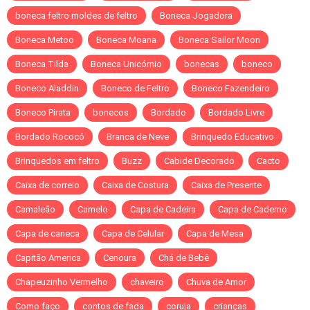
boneca feltro moldes de feltro
Boneca Jogadora
Boneca Metoo
Boneca Moana
Boneca Sailor Moon
Boneca Tilda
Boneca Unicórnio
bonecas
boneco
Boneco Aladdin
Boneco de Feltro
Boneco Fazendeiro
Boneco Pirata
bonecos
Bordado
Bordado Livre
Bordado Rococó
Branca de Neve
Brinquedo Educativo
Brinquedos em feltro
Buzz
Cabide Decorado
Cacto
Caixa de correio
Caixa de Costura
Caixa de Presente
Camaleão
Camelo
Capa de Cadeira
Capa de Caderno
Capa de caneca
Capa de Celular
Capa de Mesa
Capitão America
Cenoura
Chá de Bebê
Chapeuzinho Vermelho
chaveiro
Chuva de Amor
Como faço
contos de fada
coruja
crianças