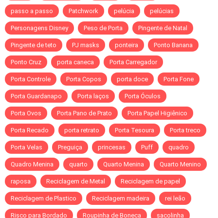
passo a passo
Patchwork
pelúcia
pelúcias
Personagens Disney
Peso de Porta
Pingente de Natal
Pingente de teto
PJ masks
ponteira
Ponto Banana
Ponto Cruz
porta caneca
Porta Carregador
Porta Controle
Porta Copos
porta doce
Porta Fone
Porta Guardanapo
Porta laços
Porta Óculos
Porta Ovos
Porta Pano de Prato
Porta Papel Higiênico
Porta Recado
porta retrato
Porta Tesoura
Porta treco
Porta Velas
Preguiça
princesas
Puff
quadro
Quadro Menina
quarto
Quarto Menina
Quarto Menino
raposa
Reciclagem de Metal
Reciclagem de papel
Reciclagem de Plastico
Reciclagem madeira
rei leão
Risco para Bordado
Roupinha de Boneca
sacolinha