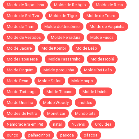
Molde de Raposinha
Molde de Relógio
Molde de Rena
Molde de Shi-Tzu
Molde de Tigre
Molde de Touro
Molde de Trem
Molde de Unicórnio
Molde de Vaquinha
Molde de Vestidos
Molde Ferradura
Molde Fusca
Molde Jacaré
Molde Kombi
Molde Leão
Molde Papai Noel
Molde Passarinho
Molde Picolé
Molde Pinguim
Molde porquinha
Molde Rei Leão
Molde Rena
Molde Safari
Molde sapo
Molde Tartaruga
Molde Tucano
Molde Ursinha
Molde Ursinho
Molde Woody
moldes
Moldes de Feltro
Monetizar
Mundo bita
Namoradeira em Pet
natal
Nuvens
Orquidea
ouriço
palhacinhos
pascoa
páscoa