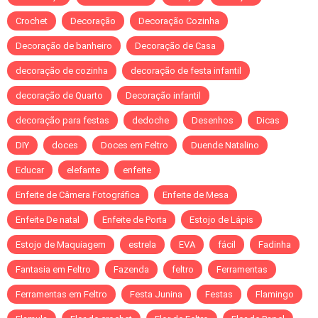
Crochet
Decoração
Decoração Cozinha
Decoração de banheiro
Decoração de Casa
decoração de cozinha
decoração de festa infantil
decoração de Quarto
Decoração infantil
decoração para festas
dedoche
Desenhos
Dicas
DIY
doces
Doces em Feltro
Duende Natalino
Educar
elefante
enfeite
Enfeite de Câmera Fotográfica
Enfeite de Mesa
Enfeite De natal
Enfeite de Porta
Estojo de Lápis
Estojo de Maquiagem
estrela
EVA
fácil
Fadinha
Fantasia em Feltro
Fazenda
feltro
Ferramentas
Ferramentas em Feltro
Festa Junina
Festas
Flamingo