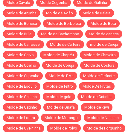
Molde Cavalo
Molde Cegonha
Molde de Galinha
Molde de Anjinha
Molde de Avião
Molde de Baleia
Molde de Boneca
Molde de Borboleta
Molde de Bota
Molde de Bule
Molde de Cachorrinho
Molde de caneca
Molde de Carrossel
Molde de Carteira
molde de Cereja
Molde de Cervo
Molde de Chapéu
Molde de Chaveiro
Molde de Coelho
Molde de Coruja
Molde de Costura
Molde de Cupcake
Molde de E.v.a
Molde de Elefante
Molde de Esquilo
Molde de feltro
Molde De Frutas
Molde de Galinha
Molde de galo
Molde de Gatinha
Molde de Gatinho
Molde de Girafa
Molde de Kiwi
Molde de Lontra
Molde de Morango
Molde de Naninha
Molde de Ovelhinha
Molde de Polvo
Molde de Porquinho