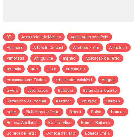
3D
Acessórios de Menina
Acessórios para Pets
Agulheiro
Alfabeto Crochet
Alfabeto Feltro
Alfineteiro
Almofada
Amigurumi
anjinho
Aplicação de Feltro
apostila
arte
artea
artesanato
Artesanato em Tecido
artesanato reciclável
Artigos
arvore
automóveis
Babador
Balão de ar Quente
Barradinho de Crochet
Bastidor
Batizado
Batman
bebe
Bichinhos de Feltro
Biscuit
Bolsa
boneca
Boneca Abelhinha
Boneca Alice
Boneca Bailarina
Boneca de Feltro
Boneca de Pano
Boneca Emília