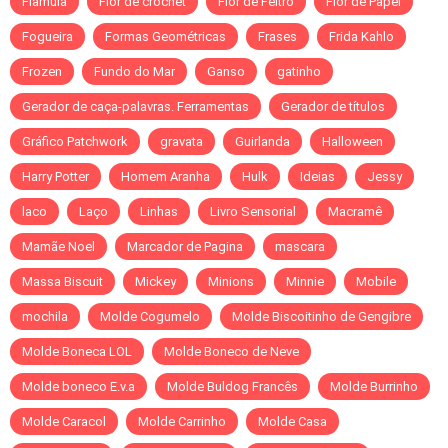
Flamula
Flor de crochet
Flor de Feltro
Flor de Papel
Fogueira
Formas Geométricas
Frases
Frida Kahlo
Frozen
Fundo do Mar
Ganso
gatinho
Gerador de caça-palavras. Ferramentas
Gerador de títulos
Gráfico Patchwork
gravata
Guirlanda
Halloween
Harry Potter
Homem Aranha
Hulk
Ideias
Jessy
laco
Laço
Linhas
Livro Sensorial
Macramê
Mamãe Noel
Marcador de Pagina
mascara
Massa Biscuit
Mickey
Minions
Minnie
Mobile
mochila
Molde Cogumelo
Molde Biscoitinho de Gengibre
Molde Boneca LOL
Molde Boneco de Neve
Molde boneco E.v.a
Molde Buldog Francês
Molde Burrinho
Molde Caracol
Molde Carrinho
Molde Casa