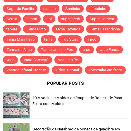
Sagrada Família
sansão
Santinha
sapatinho
Sereia
simba
sol
super herói
Super Homem
tapete
Tema Circo
Tema Fazenda
Tema Fazendinha
Tema Marinheiro
tênis
Toy Story
Trico
Turma da Alice
Turma Ursinho Poo
urso
Urso Panda
vaca
Vaso Cachepô
Vaso em Pet
Vestido Infantil Crochet
Vídeo Tutorial
Vovozinha em feltro
POPULAR POSTS
10 Modelos e Moldes de Roupas de Boneca de Pano
Feltro com Moldes
Decoração de Natal: molde boneca de gengibre em