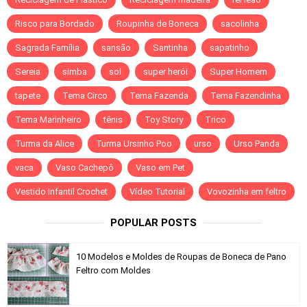
Risco para Bordado
Roupinha de Boneca
sacolinha
Sagrada Família
sansão
Santinha
sapatinho
Sereia
simba
sol
super herói
Super Homem
tapete
Tema Circo
Tema Fazenda
Tema Fazendinha
Tema Marinheiro
tênis
Toy Story
Trico
Turma da Alice
Turma Ursinho Poo
urso
Urso Panda
vaca
Vaso Cachepô
Vaso em Pet
Vestido Infantil Crochet
Vídeo Tutorial
Vovozinha em feltro
POPULAR POSTS
10 Modelos e Moldes de Roupas de Boneca de Pano
Feltro com Moldes