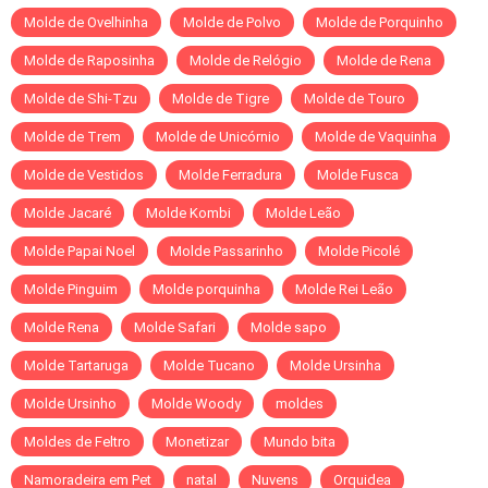
Molde de Ovelhinha
Molde de Polvo
Molde de Porquinho
Molde de Raposinha
Molde de Relógio
Molde de Rena
Molde de Shi-Tzu
Molde de Tigre
Molde de Touro
Molde de Trem
Molde de Unicórnio
Molde de Vaquinha
Molde de Vestidos
Molde Ferradura
Molde Fusca
Molde Jacaré
Molde Kombi
Molde Leão
Molde Papai Noel
Molde Passarinho
Molde Picolé
Molde Pinguim
Molde porquinha
Molde Rei Leão
Molde Rena
Molde Safari
Molde sapo
Molde Tartaruga
Molde Tucano
Molde Ursinha
Molde Ursinho
Molde Woody
moldes
Moldes de Feltro
Monetizar
Mundo bita
Namoradeira em Pet
natal
Nuvens
Orquidea