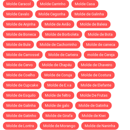
Molde Caracol
Molde Carrinho
Molde Casa
Molde Cavalo
Molde Cegonha
Molde de Galinha
Molde de Anjinha
Molde de Avião
Molde de Baleia
Molde de Boneca
Molde de Borboleta
Molde de Bota
Molde de Bule
Molde de Cachorrinho
Molde de caneca
Molde de Carrossel
Molde de Carteira
molde de Cereja
Molde de Cervo
Molde de Chapéu
Molde de Chaveiro
Molde de Coelho
Molde de Coruja
Molde de Costura
Molde de Cupcake
Molde de E.v.a
Molde de Elefante
Molde de Esquilo
Molde de feltro
Molde De Frutas
Molde de Galinha
Molde de galo
Molde de Gatinha
Molde de Gatinho
Molde de Girafa
Molde de Kiwi
Molde de Lontra
Molde de Morango
Molde de Naninha