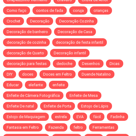
Como faço
contos de fada
coruja
crianças
Crochet
Decoração
Decoração Cozinha
Decoração de banheiro
Decoração de Casa
decoração de cozinha
decoração de festa infantil
decoração de Quarto
Decoração infantil
decoração para festas
dedoche
Desenhos
Dicas
DIY
doces
Doces em Feltro
Duende Natalino
Educar
elefante
enfeite
Enfeite de Câmera Fotográfica
Enfeite de Mesa
Enfeite De natal
Enfeite de Porta
Estojo de Lápis
Estojo de Maquiagem
estrela
EVA
fácil
Fadinha
Fantasia em Feltro
Fazenda
feltro
Ferramentas