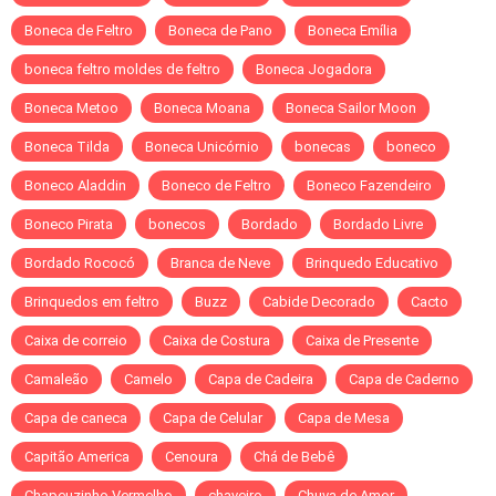
Boneca de Feltro
Boneca de Pano
Boneca Emília
boneca feltro moldes de feltro
Boneca Jogadora
Boneca Metoo
Boneca Moana
Boneca Sailor Moon
Boneca Tilda
Boneca Unicórnio
bonecas
boneco
Boneco Aladdin
Boneco de Feltro
Boneco Fazendeiro
Boneco Pirata
bonecos
Bordado
Bordado Livre
Bordado Rococó
Branca de Neve
Brinquedo Educativo
Brinquedos em feltro
Buzz
Cabide Decorado
Cacto
Caixa de correio
Caixa de Costura
Caixa de Presente
Camaleão
Camelo
Capa de Cadeira
Capa de Caderno
Capa de caneca
Capa de Celular
Capa de Mesa
Capitão America
Cenoura
Chá de Bebê
Chapeuzinho Vermelho
chaveiro
Chuva de Amor