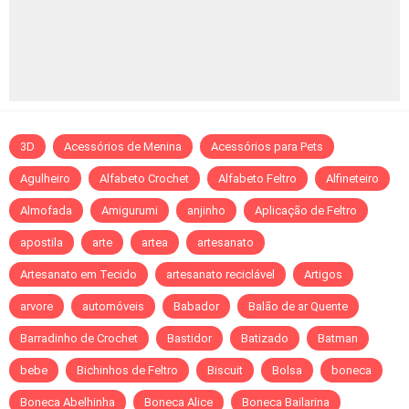
3D
Acessórios de Menina
Acessórios para Pets
Agulheiro
Alfabeto Crochet
Alfabeto Feltro
Alfineteiro
Almofada
Amigurumi
anjinho
Aplicação de Feltro
apostila
arte
artea
artesanato
Artesanato em Tecido
artesanato reciclável
Artigos
arvore
automóveis
Babador
Balão de ar Quente
Barradinho de Crochet
Bastidor
Batizado
Batman
bebe
Bichinhos de Feltro
Biscuit
Bolsa
boneca
Boneca Abelhinha
Boneca Alice
Boneca Bailarina