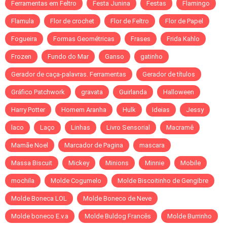
Ferramentas em Feltro
Festa Junina
Festas
Flamingo
Flamula
Flor de crochet
Flor de Feltro
Flor de Papel
Fogueira
Formas Geométricas
Frases
Frida Kahlo
Frozen
Fundo do Mar
Ganso
gatinho
Gerador de caça-palavras. Ferramentas
Gerador de títulos
Gráfico Patchwork
gravata
Guirlanda
Halloween
Harry Potter
Homem Aranha
Hulk
Ideias
Jessy
laco
Laço
Linhas
Livro Sensorial
Macramê
Mamãe Noel
Marcador de Pagina
mascara
Massa Biscuit
Mickey
Minions
Minnie
Mobile
mochila
Molde Cogumelo
Molde Biscoitinho de Gengibre
Molde Boneca LOL
Molde Boneco de Neve
Molde boneco E.v.a
Molde Buldog Francês
Molde Burrinho