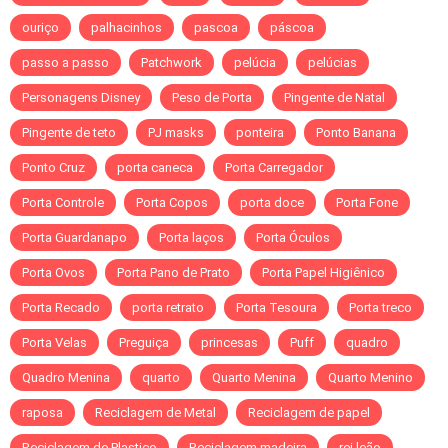
ouriço
palhacinhos
pascoa
páscoa
passo a passo
Patchwork
pelúcia
pelúcias
Personagens Disney
Peso de Porta
Pingente de Natal
Pingente de teto
PJ masks
ponteira
Ponto Banana
Ponto Cruz
porta caneca
Porta Carregador
Porta Controle
Porta Copos
porta doce
Porta Fone
Porta Guardanapo
Porta laços
Porta Óculos
Porta Ovos
Porta Pano de Prato
Porta Papel Higiênico
Porta Recado
porta retrato
Porta Tesoura
Porta treco
Porta Velas
Preguiça
princesas
Puff
quadro
Quadro Menina
quarto
Quarto Menina
Quarto Menino
raposa
Reciclagem de Metal
Reciclagem de papel
Reciclagem de Plastico
Reciclagem madeira
rei leão