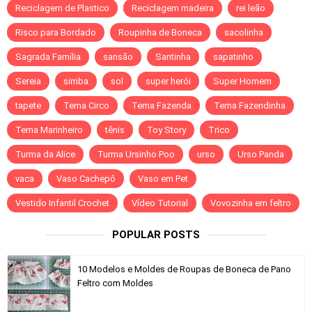
Reciclagem de Plastico
Reciclagem madeira
rei leão
Risco para Bordado
Roupinha de Boneca
sacolinha
Sagrada Família
sansão
Santinha
sapatinho
Sereia
simba
sol
super herói
Super Homem
tapete
Tema Circo
Tema Fazenda
Tema Fazendinha
Tema Marinheiro
tênis
Toy Story
Trico
Turma da Alice
Turma Ursinho Poo
urso
Urso Panda
vaca
Vaso Cachepô
Vaso em Pet
Vestido Infantil Crochet
Vídeo Tutorial
Vovozinha em feltro
POPULAR POSTS
10 Modelos e Moldes de Roupas de Boneca de Pano
Feltro com Moldes