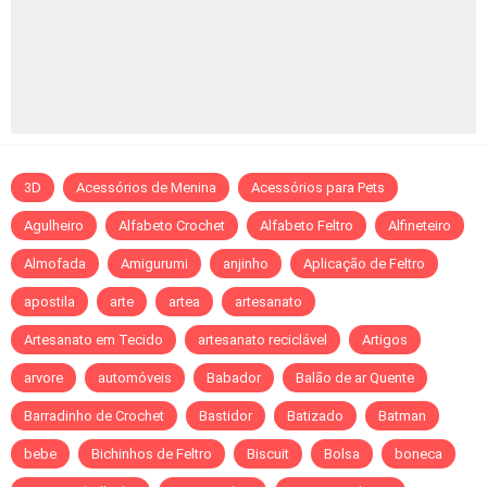
3D
Acessórios de Menina
Acessórios para Pets
Agulheiro
Alfabeto Crochet
Alfabeto Feltro
Alfineteiro
Almofada
Amigurumi
anjinho
Aplicação de Feltro
apostila
arte
artea
artesanato
Artesanato em Tecido
artesanato reciclável
Artigos
arvore
automóveis
Babador
Balão de ar Quente
Barradinho de Crochet
Bastidor
Batizado
Batman
bebe
Bichinhos de Feltro
Biscuit
Bolsa
boneca