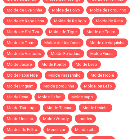
Molde de Ovelhinha
Molde de Polvo
Molde de Porquinho
Molde de Raposinha
Molde de Relógio
Molde de Rena
Molde de Shi-Tzu
Molde de Tigre
Molde de Touro
Molde de Trem
Molde de Unicórnio
Molde de Vaquinha
Molde de Vestidos
Molde Ferradura
Molde Fusca
Molde Jacaré
Molde Kombi
Molde Leão
Molde Papai Noel
Molde Passarinho
Molde Picolé
Molde Pinguim
Molde porquinha
Molde Rei Leão
Molde Rena
Molde Safari
Molde sapo
Molde Tartaruga
Molde Tucano
Molde Ursinha
Molde Ursinho
Molde Woody
moldes
Moldes de Feltro
Monetizar
Mundo bita