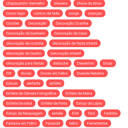
Chapeuzinho Vermelho
chaveiro
Chuva de Amor
Como faço
contos de fada
coruja
crianças
Crochet
Decoração
Decoração Cozinha
Decoração de banheiro
Decoração de Casa
decoração de cozinha
decoração de festa infantil
decoração de Quarto
Decoração infantil
decoração para festas
dedoche
Desenhos
Dicas
DIY
doces
Doces em Feltro
Duende Natalino
Educar
elefante
enfeite
Enfeite de Câmera Fotográfica
Enfeite de Mesa
Enfeite De natal
Enfeite de Porta
Estojo de Lápis
Estojo de Maquiagem
estrela
EVA
fácil
Fadinha
Fantasia em Feltro
Fazenda
feltro
Ferramentas