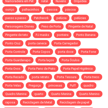
Namoradeira em Pet
natal
Nuvens
Orquidea
ouriço
palhacinhos
pascoa
páscoa
passo a passo
Patchwork
pelúcia
pelúcias
Personagens Disney
Peso de Porta
Pingente de Natal
Pingente de teto
PJ masks
ponteira
Ponto Banana
Ponto Cruz
porta caneca
Porta Carregador
Porta Controle
Porta Copos
porta doce
Porta Fone
Porta Guardanapo
Porta laços
Porta Óculos
Porta Ovos
Porta Pano de Prato
Porta Papel Higiênico
Porta Recado
porta retrato
Porta Tesoura
Porta treco
Porta Velas
Preguiça
princesas
Puff
quadro
Quadro Menina
quarto
Quarto Menina
Quarto Menino
raposa
Reciclagem de Metal
Reciclagem de papel