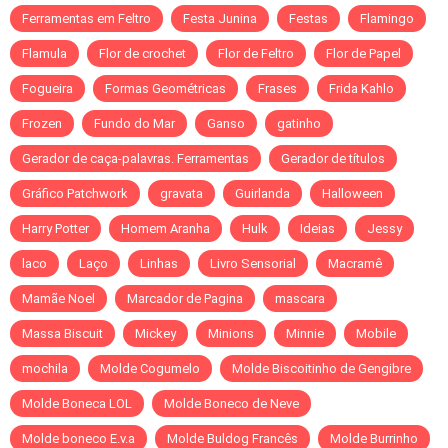
Ferramentas em Feltro
Festa Junina
Festas
Flamingo
Flamula
Flor de crochet
Flor de Feltro
Flor de Papel
Fogueira
Formas Geométricas
Frases
Frida Kahlo
Frozen
Fundo do Mar
Ganso
gatinho
Gerador de caça-palavras. Ferramentas
Gerador de títulos
Gráfico Patchwork
gravata
Guirlanda
Halloween
Harry Potter
Homem Aranha
Hulk
Ideias
Jessy
laco
Laço
Linhas
Livro Sensorial
Macramê
Mamãe Noel
Marcador de Pagina
mascara
Massa Biscuit
Mickey
Minions
Minnie
Mobile
mochila
Molde Cogumelo
Molde Biscoitinho de Gengibre
Molde Boneca LOL
Molde Boneco de Neve
Molde boneco E.v.a
Molde Buldog Francês
Molde Burrinho