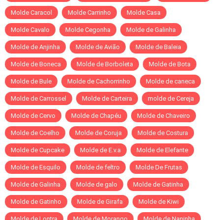
Molde Caracol
Molde Carrinho
Molde Casa
Molde Cavalo
Molde Cegonha
Molde de Galinha
Molde de Anjinha
Molde de Avião
Molde de Baleia
Molde de Boneca
Molde de Borboleta
Molde de Bota
Molde de Bule
Molde de Cachorrinho
Molde de caneca
Molde de Carrossel
Molde de Carteira
molde de Cereja
Molde de Cervo
Molde de Chapéu
Molde de Chaveiro
Molde de Coelho
Molde de Coruja
Molde de Costura
Molde de Cupcake
Molde de E.v.a
Molde de Elefante
Molde de Esquilo
Molde de feltro
Molde De Frutas
Molde de Galinha
Molde de galo
Molde de Gatinha
Molde de Gatinho
Molde de Girafa
Molde de Kiwi
Molde de Lontra
Molde de Morango
Molde de Naninha