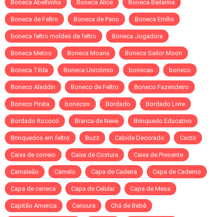
Boneca Abelhinha
Boneca Alice
Boneca Bailarina
Boneca de Feltro
Boneca de Pano
Boneca Emília
boneca feltro moldes de feltro
Boneca Jogadora
Boneca Metoo
Boneca Moana
Boneca Sailor Moon
Boneca Tilda
Boneca Unicórnio
bonecas
boneco
Boneco Aladdin
Boneco de Feltro
Boneco Fazendeiro
Boneco Pirata
bonecos
Bordado
Bordado Livre
Bordado Rococó
Branca de Neve
Brinquedo Educativo
Brinquedos em feltro
Buzz
Cabide Decorado
Cacto
Caixa de correio
Caixa de Costura
Caixa de Presente
Camaleão
Camelo
Capa de Cadeira
Capa de Caderno
Capa de caneca
Capa de Celular
Capa de Mesa
Capitão America
Cenoura
Chá de Bebê