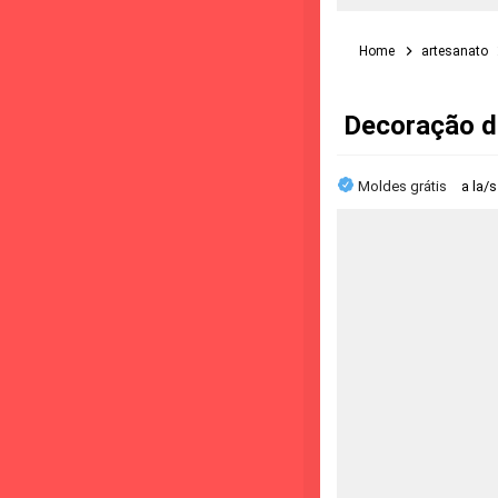
Home
artesanato
Decoração de
Moldes grátis
a la/