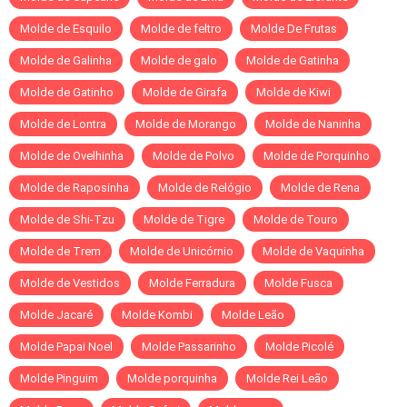
Molde de Esquilo
Molde de feltro
Molde De Frutas
Molde de Galinha
Molde de galo
Molde de Gatinha
Molde de Gatinho
Molde de Girafa
Molde de Kiwi
Molde de Lontra
Molde de Morango
Molde de Naninha
Molde de Ovelhinha
Molde de Polvo
Molde de Porquinho
Molde de Raposinha
Molde de Relógio
Molde de Rena
Molde de Shi-Tzu
Molde de Tigre
Molde de Touro
Molde de Trem
Molde de Unicórnio
Molde de Vaquinha
Molde de Vestidos
Molde Ferradura
Molde Fusca
Molde Jacaré
Molde Kombi
Molde Leão
Molde Papai Noel
Molde Passarinho
Molde Picolé
Molde Pinguim
Molde porquinha
Molde Rei Leão