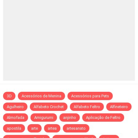
3D
Acessórios de Menina
Acessórios para Pets
Agulheiro
Alfabeto Crochet
Alfabeto Feltro
Alfineteiro
Almofada
Amigurumi
anjinho
Aplicação de Feltro
apostila
arte
artea
artesanato