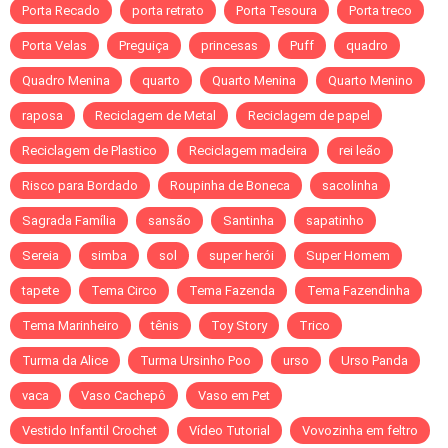
Porta Recado
porta retrato
Porta Tesoura
Porta treco
Porta Velas
Preguiça
princesas
Puff
quadro
Quadro Menina
quarto
Quarto Menina
Quarto Menino
raposa
Reciclagem de Metal
Reciclagem de papel
Reciclagem de Plastico
Reciclagem madeira
rei leão
Risco para Bordado
Roupinha de Boneca
sacolinha
Sagrada Família
sansão
Santinha
sapatinho
Sereia
simba
sol
super herói
Super Homem
tapete
Tema Circo
Tema Fazenda
Tema Fazendinha
Tema Marinheiro
tênis
Toy Story
Trico
Turma da Alice
Turma Ursinho Poo
urso
Urso Panda
vaca
Vaso Cachepô
Vaso em Pet
Vestido Infantil Crochet
Vídeo Tutorial
Vovozinha em feltro