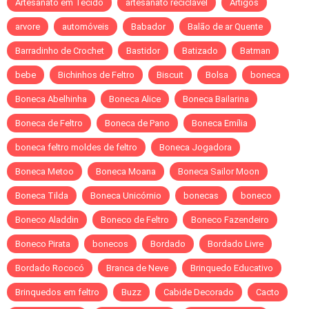
Artesanato em Tecido
artesanato reciclável
Artigos
arvore
automóveis
Babador
Balão de ar Quente
Barradinho de Crochet
Bastidor
Batizado
Batman
bebe
Bichinhos de Feltro
Biscuit
Bolsa
boneca
Boneca Abelhinha
Boneca Alice
Boneca Bailarina
Boneca de Feltro
Boneca de Pano
Boneca Emília
boneca feltro moldes de feltro
Boneca Jogadora
Boneca Metoo
Boneca Moana
Boneca Sailor Moon
Boneca Tilda
Boneca Unicórnio
bonecas
boneco
Boneco Aladdin
Boneco de Feltro
Boneco Fazendeiro
Boneco Pirata
bonecos
Bordado
Bordado Livre
Bordado Rococó
Branca de Neve
Brinquedo Educativo
Brinquedos em feltro
Buzz
Cabide Decorado
Cacto