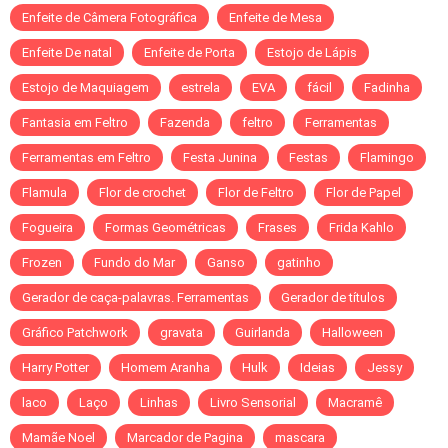
Enfeite de Câmera Fotográfica
Enfeite de Mesa
Enfeite De natal
Enfeite de Porta
Estojo de Lápis
Estojo de Maquiagem
estrela
EVA
fácil
Fadinha
Fantasia em Feltro
Fazenda
feltro
Ferramentas
Ferramentas em Feltro
Festa Junina
Festas
Flamingo
Flamula
Flor de crochet
Flor de Feltro
Flor de Papel
Fogueira
Formas Geométricas
Frases
Frida Kahlo
Frozen
Fundo do Mar
Ganso
gatinho
Gerador de caça-palavras. Ferramentas
Gerador de títulos
Gráfico Patchwork
gravata
Guirlanda
Halloween
Harry Potter
Homem Aranha
Hulk
Ideias
Jessy
laco
Laço
Linhas
Livro Sensorial
Macramê
Mamãe Noel
Marcador de Pagina
mascara