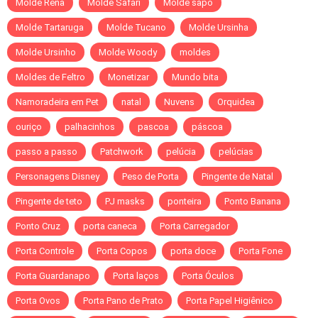
Molde Rena
Molde Safari
Molde sapo
Molde Tartaruga
Molde Tucano
Molde Ursinha
Molde Ursinho
Molde Woody
moldes
Moldes de Feltro
Monetizar
Mundo bita
Namoradeira em Pet
natal
Nuvens
Orquidea
ouriço
palhacinhos
pascoa
páscoa
passo a passo
Patchwork
pelúcia
pelúcias
Personagens Disney
Peso de Porta
Pingente de Natal
Pingente de teto
PJ masks
ponteira
Ponto Banana
Ponto Cruz
porta caneca
Porta Carregador
Porta Controle
Porta Copos
porta doce
Porta Fone
Porta Guardanapo
Porta laços
Porta Óculos
Porta Ovos
Porta Pano de Prato
Porta Papel Higiênico