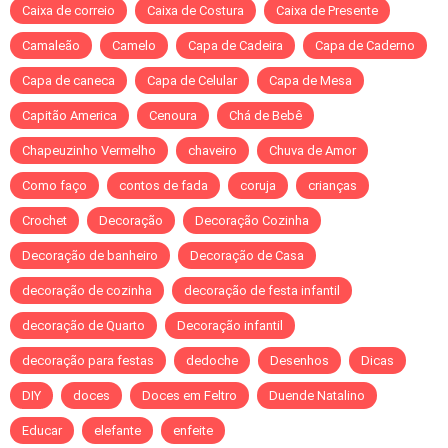
Caixa de correio
Caixa de Costura
Caixa de Presente
Camaleão
Camelo
Capa de Cadeira
Capa de Caderno
Capa de caneca
Capa de Celular
Capa de Mesa
Capitão America
Cenoura
Chá de Bebê
Chapeuzinho Vermelho
chaveiro
Chuva de Amor
Como faço
contos de fada
coruja
crianças
Crochet
Decoração
Decoração Cozinha
Decoração de banheiro
Decoração de Casa
decoração de cozinha
decoração de festa infantil
decoração de Quarto
Decoração infantil
decoração para festas
dedoche
Desenhos
Dicas
DIY
doces
Doces em Feltro
Duende Natalino
Educar
elefante
enfeite