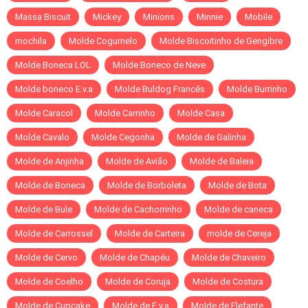
Massa Biscuit
Mickey
Minions
Minnie
Mobile
mochila
Molde Cogumelo
Molde Biscoitinho de Gengibre
Molde Boneca LOL
Molde Boneco de Neve
Molde boneco E.v.a
Molde Buldog Francês
Molde Burrinho
Molde Caracol
Molde Carrinho
Molde Casa
Molde Cavalo
Molde Cegonha
Molde de Galinha
Molde de Anjinha
Molde de Avião
Molde de Baleia
Molde de Boneca
Molde de Borboleta
Molde de Bota
Molde de Bule
Molde de Cachorrinho
Molde de caneca
Molde de Carrossel
Molde de Carteira
molde de Cereja
Molde de Cervo
Molde de Chapéu
Molde de Chaveiro
Molde de Coelho
Molde de Coruja
Molde de Costura
Molde de Cupcake
Molde de E.v.a
Molde de Elefante