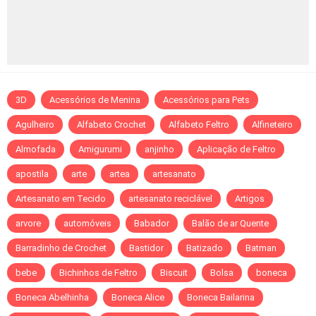
3D
Acessórios de Menina
Acessórios para Pets
Agulheiro
Alfabeto Crochet
Alfabeto Feltro
Alfineteiro
Almofada
Amigurumi
anjinho
Aplicação de Feltro
apostila
arte
artea
artesanato
Artesanato em Tecido
artesanato reciclável
Artigos
arvore
automóveis
Babador
Balão de ar Quente
Barradinho de Crochet
Bastidor
Batizado
Batman
bebe
Bichinhos de Feltro
Biscuit
Bolsa
boneca
Boneca Abelhinha
Boneca Alice
Boneca Bailarina