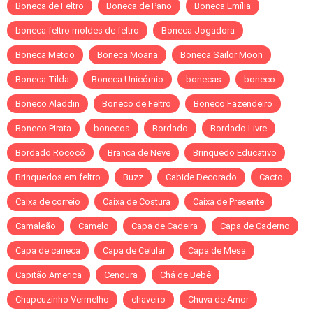
Boneca de Feltro
Boneca de Pano
Boneca Emília
boneca feltro moldes de feltro
Boneca Jogadora
Boneca Metoo
Boneca Moana
Boneca Sailor Moon
Boneca Tilda
Boneca Unicórnio
bonecas
boneco
Boneco Aladdin
Boneco de Feltro
Boneco Fazendeiro
Boneco Pirata
bonecos
Bordado
Bordado Livre
Bordado Rococó
Branca de Neve
Brinquedo Educativo
Brinquedos em feltro
Buzz
Cabide Decorado
Cacto
Caixa de correio
Caixa de Costura
Caixa de Presente
Camaleão
Camelo
Capa de Cadeira
Capa de Caderno
Capa de caneca
Capa de Celular
Capa de Mesa
Capitão America
Cenoura
Chá de Bebê
Chapeuzinho Vermelho
chaveiro
Chuva de Amor