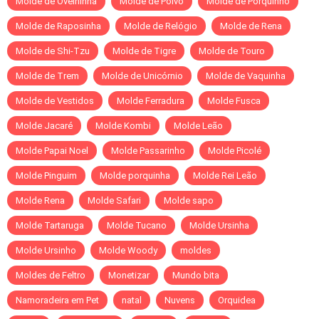
Molde de Ovelhinha
Molde de Polvo
Molde de Porquinho
Molde de Raposinha
Molde de Relógio
Molde de Rena
Molde de Shi-Tzu
Molde de Tigre
Molde de Touro
Molde de Trem
Molde de Unicórnio
Molde de Vaquinha
Molde de Vestidos
Molde Ferradura
Molde Fusca
Molde Jacaré
Molde Kombi
Molde Leão
Molde Papai Noel
Molde Passarinho
Molde Picolé
Molde Pinguim
Molde porquinha
Molde Rei Leão
Molde Rena
Molde Safari
Molde sapo
Molde Tartaruga
Molde Tucano
Molde Ursinha
Molde Ursinho
Molde Woody
moldes
Moldes de Feltro
Monetizar
Mundo bita
Namoradeira em Pet
natal
Nuvens
Orquidea