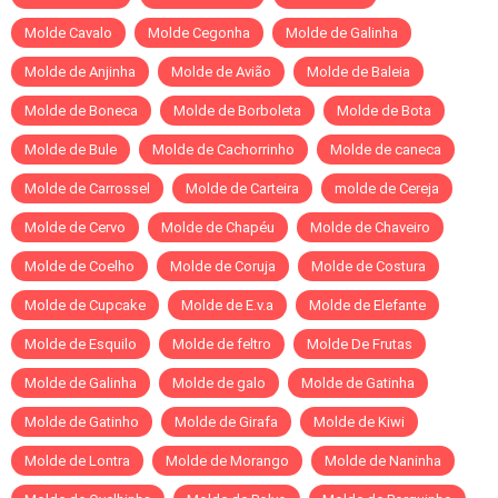
Molde Cavalo
Molde Cegonha
Molde de Galinha
Molde de Anjinha
Molde de Avião
Molde de Baleia
Molde de Boneca
Molde de Borboleta
Molde de Bota
Molde de Bule
Molde de Cachorrinho
Molde de caneca
Molde de Carrossel
Molde de Carteira
molde de Cereja
Molde de Cervo
Molde de Chapéu
Molde de Chaveiro
Molde de Coelho
Molde de Coruja
Molde de Costura
Molde de Cupcake
Molde de E.v.a
Molde de Elefante
Molde de Esquilo
Molde de feltro
Molde De Frutas
Molde de Galinha
Molde de galo
Molde de Gatinha
Molde de Gatinho
Molde de Girafa
Molde de Kiwi
Molde de Lontra
Molde de Morango
Molde de Naninha