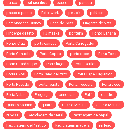
ouriço
palhacinhos
pascoa
páscoa
passo a passo
Patchwork
pelúcia
pelúcias
Personagens Disney
Peso de Porta
Pingente de Natal
Pingente de teto
PJ masks
ponteira
Ponto Banana
Ponto Cruz
porta caneca
Porta Carregador
Porta Controle
Porta Copos
porta doce
Porta Fone
Porta Guardanapo
Porta laços
Porta Óculos
Porta Ovos
Porta Pano de Prato
Porta Papel Higiênico
Porta Recado
porta retrato
Porta Tesoura
Porta treco
Porta Velas
Preguiça
princesas
Puff
quadro
Quadro Menina
quarto
Quarto Menina
Quarto Menino
raposa
Reciclagem de Metal
Reciclagem de papel
Reciclagem de Plastico
Reciclagem madeira
rei leão