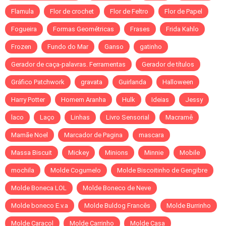
Flamula
Flor de crochet
Flor de Feltro
Flor de Papel
Fogueira
Formas Geométricas
Frases
Frida Kahlo
Frozen
Fundo do Mar
Ganso
gatinho
Gerador de caça-palavras. Ferramentas
Gerador de títulos
Gráfico Patchwork
gravata
Guirlanda
Halloween
Harry Potter
Homem Aranha
Hulk
Ideias
Jessy
laco
Laço
Linhas
Livro Sensorial
Macramê
Mamãe Noel
Marcador de Pagina
mascara
Massa Biscuit
Mickey
Minions
Minnie
Mobile
mochila
Molde Cogumelo
Molde Biscoitinho de Gengibre
Molde Boneca LOL
Molde Boneco de Neve
Molde boneco E.v.a
Molde Buldog Francês
Molde Burrinho
Molde Caracol
Molde Carrinho
Molde Casa