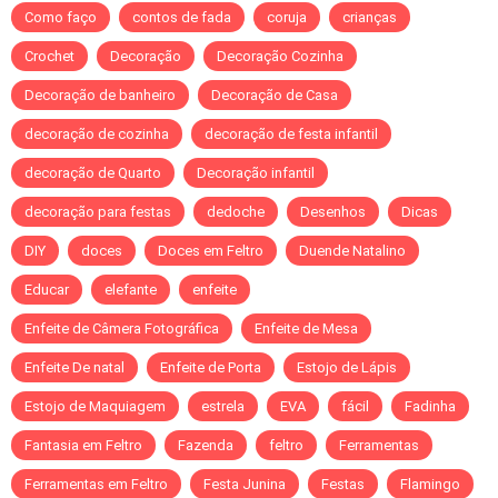
Como faço
contos de fada
coruja
crianças
Crochet
Decoração
Decoração Cozinha
Decoração de banheiro
Decoração de Casa
decoração de cozinha
decoração de festa infantil
decoração de Quarto
Decoração infantil
decoração para festas
dedoche
Desenhos
Dicas
DIY
doces
Doces em Feltro
Duende Natalino
Educar
elefante
enfeite
Enfeite de Câmera Fotográfica
Enfeite de Mesa
Enfeite De natal
Enfeite de Porta
Estojo de Lápis
Estojo de Maquiagem
estrela
EVA
fácil
Fadinha
Fantasia em Feltro
Fazenda
feltro
Ferramentas
Ferramentas em Feltro
Festa Junina
Festas
Flamingo