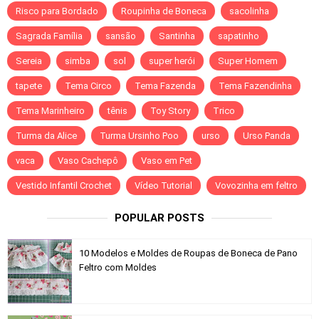
Risco para Bordado
Roupinha de Boneca
sacolinha
Sagrada Família
sansão
Santinha
sapatinho
Sereia
simba
sol
super herói
Super Homem
tapete
Tema Circo
Tema Fazenda
Tema Fazendinha
Tema Marinheiro
tênis
Toy Story
Trico
Turma da Alice
Turma Ursinho Poo
urso
Urso Panda
vaca
Vaso Cachepô
Vaso em Pet
Vestido Infantil Crochet
Vídeo Tutorial
Vovozinha em feltro
POPULAR POSTS
10 Modelos e Moldes de Roupas de Boneca de Pano
Feltro com Moldes