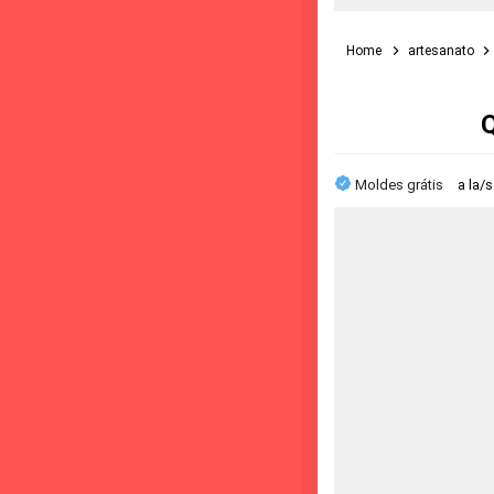
Home
artesanato
Q
Moldes grátis
a la/