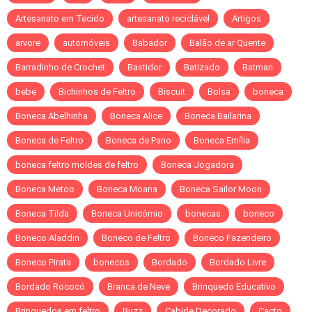
Artesanato em Tecido
artesanato reciclável
Artigos
arvore
automóveis
Babador
Balão de ar Quente
Barradinho de Crochet
Bastidor
Batizado
Batman
bebe
Bichinhos de Feltro
Biscuit
Bolsa
boneca
Boneca Abelhinha
Boneca Alice
Boneca Bailarina
Boneca de Feltro
Boneca de Pano
Boneca Emília
boneca feltro moldes de feltro
Boneca Jogadora
Boneca Metoo
Boneca Moana
Boneca Sailor Moon
Boneca Tilda
Boneca Unicórnio
bonecas
boneco
Boneco Aladdin
Boneco de Feltro
Boneco Fazendeiro
Boneco Pirata
bonecos
Bordado
Bordado Livre
Bordado Rococó
Branca de Neve
Brinquedo Educativo
Brinquedos em feltro
Buzz
Cabide Decorado
Cacto