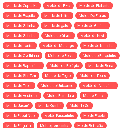
Molde de Cupcake
Molde de E.v.a
Molde de Elefante
Molde de Esquilo
Molde de feltro
Molde De Frutas
Molde de Galinha
Molde de galo
Molde de Gatinha
Molde de Gatinho
Molde de Girafa
Molde de Kiwi
Molde de Lontra
Molde de Morango
Molde de Naninha
Molde de Ovelhinha
Molde de Polvo
Molde de Porquinho
Molde de Raposinha
Molde de Relógio
Molde de Rena
Molde de Shi-Tzu
Molde de Tigre
Molde de Touro
Molde de Trem
Molde de Unicórnio
Molde de Vaquinha
Molde de Vestidos
Molde Ferradura
Molde Fusca
Molde Jacaré
Molde Kombi
Molde Leão
Molde Papai Noel
Molde Passarinho
Molde Picolé
Molde Pinguim
Molde porquinha
Molde Rei Leão