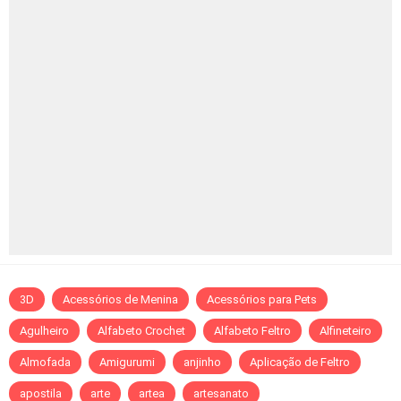
3D
Acessórios de Menina
Acessórios para Pets
Agulheiro
Alfabeto Crochet
Alfabeto Feltro
Alfineteiro
Almofada
Amigurumi
anjinho
Aplicação de Feltro
apostila
arte
artea
artesanato