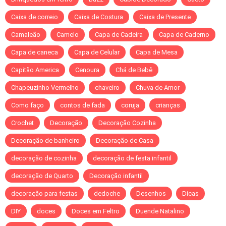
Caixa de correio
Caixa de Costura
Caixa de Presente
Camaleão
Camelo
Capa de Cadeira
Capa de Caderno
Capa de caneca
Capa de Celular
Capa de Mesa
Capitão America
Cenoura
Chá de Bebê
Chapeuzinho Vermelho
chaveiro
Chuva de Amor
Como faço
contos de fada
coruja
crianças
Crochet
Decoração
Decoração Cozinha
Decoração de banheiro
Decoração de Casa
decoração de cozinha
decoração de festa infantil
decoração de Quarto
Decoração infantil
decoração para festas
dedoche
Desenhos
Dicas
DIY
doces
Doces em Feltro
Duende Natalino