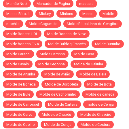
Mamãe Noel
Marcador de Pagina
mascara
Massa Biscuit
Mickey
Minions
Minnie
Mobile
mochila
Molde Cogumelo
Molde Biscoitinho de Gengibre
Molde Boneca LOL
Molde Boneco de Neve
Molde boneco E.v.a
Molde Buldog Francês
Molde Burrinho
Molde Caracol
Molde Carrinho
Molde Casa
Molde Cavalo
Molde Cegonha
Molde de Galinha
Molde de Anjinha
Molde de Avião
Molde de Baleia
Molde de Boneca
Molde de Borboleta
Molde de Bota
Molde de Bule
Molde de Cachorrinho
Molde de caneca
Molde de Carrossel
Molde de Carteira
molde de Cereja
Molde de Cervo
Molde de Chapéu
Molde de Chaveiro
Molde de Coelho
Molde de Coruja
Molde de Costura