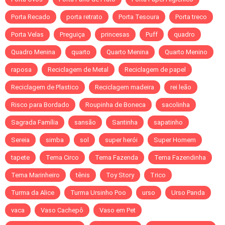
Porta Recado
porta retrato
Porta Tesoura
Porta treco
Porta Velas
Preguiça
princesas
Puff
quadro
Quadro Menina
quarto
Quarto Menina
Quarto Menino
raposa
Reciclagem de Metal
Reciclagem de papel
Reciclagem de Plastico
Reciclagem madeira
rei leão
Risco para Bordado
Roupinha de Boneca
sacolinha
Sagrada Família
sansão
Santinha
sapatinho
Sereia
simba
sol
super herói
Super Homem
tapete
Tema Circo
Tema Fazenda
Tema Fazendinha
Tema Marinheiro
tênis
Toy Story
Trico
Turma da Alice
Turma Ursinho Poo
urso
Urso Panda
vaca
Vaso Cachepô
Vaso em Pet