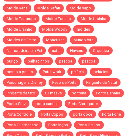
Molde Rena
Molde Safari
Molde sapo
Molde Tartaruga
Molde Tucano
Molde Ursinha
Molde Ursinho
Molde Woody
moldes
Moldes de Feltro
Monetizar
Mundo bita
Namoradeira em Pet
natal
Nuvens
Orquidea
ouriço
palhacinhos
pascoa
páscoa
passo a passo
Patchwork
pelúcia
pelúcias
Personagens Disney
Peso de Porta
Pingente de Natal
Pingente de teto
PJ masks
ponteira
Ponto Banana
Ponto Cruz
porta caneca
Porta Carregador
Porta Controle
Porta Copos
porta doce
Porta Fone
Porta Guardanapo
Porta laços
Porta Óculos
Porta Ovos
Porta Pano de Prato
Porta Papel Higiênico