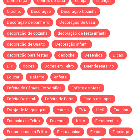
Como faço
contos de fada
coruja
crianças
Crochet
Decoração
Decoração Cozinha
Decoração de banheiro
Decoração de Casa
decoração de cozinha
decoração de festa infantil
decoração de Quarto
Decoração infantil
decoração para festas
dedoche
Desenhos
Dicas
DIY
doces
Doces em Feltro
Duende Natalino
Educar
elefante
enfeite
Enfeite de Câmera Fotográfica
Enfeite de Mesa
Enfeite De natal
Enfeite de Porta
Estojo de Lápis
Estojo de Maquiagem
estrela
EVA
fácil
Fadinha
Fantasia em Feltro
Fazenda
feltro
Ferramentas
Ferramentas em Feltro
Festa Junina
Festas
Flamingo