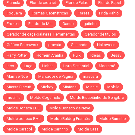
Flamula
Flor de crochet
Flor de Feltro
Flor de Papel
Fogueira
Formas Geométricas
Frases
Frida Kahlo
Frozen
Fundo do Mar
Ganso
gatinho
Gerador de caça-palavras. Ferramentas
Gerador de títulos
Gráfico Patchwork
gravata
Guirlanda
Halloween
Harry Potter
Homem Aranha
Hulk
Ideias
Jessy
laco
Laço
Linhas
Livro Sensorial
Macramê
Mamãe Noel
Marcador de Pagina
mascara
Massa Biscuit
Mickey
Minions
Minnie
Mobile
mochila
Molde Cogumelo
Molde Biscoitinho de Gengibre
Molde Boneca LOL
Molde Boneco de Neve
Molde boneco E.v.a
Molde Buldog Francês
Molde Burrinho
Molde Caracol
Molde Carrinho
Molde Casa