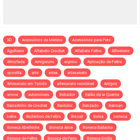
3D
Acessórios de Menina
Acessórios para Pets
Agulheiro
Alfabeto Crochet
Alfabeto Feltro
Alfineteiro
Almofada
Amigurumi
anjinho
Aplicação de Feltro
apostila
arte
artea
artesanato
Artesanato em Tecido
artesanato reciclável
Artigos
arvore
automóveis
Babador
Balão de ar Quente
Barradinho de Crochet
Bastidor
Batizado
Batman
bebe
Bichinhos de Feltro
Biscuit
Bolsa
boneca
Boneca Abelhinha
Boneca Alice
Boneca Bailarina
Boneca de Feltro
Boneca de Pano
Boneca Emília