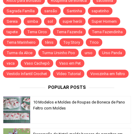
Risco para Bordado
Roupinha de Boneca
sacolinha
Sagrada Família
sansão
Santinha
sapatinho
Sereia
simba
sol
super herói
Super Homem
tapete
Tema Circo
Tema Fazenda
Tema Fazendinha
Tema Marinheiro
tênis
Toy Story
Trico
Turma da Alice
Turma Ursinho Poo
urso
Urso Panda
vaca
Vaso Cachepô
Vaso em Pet
Vestido Infantil Crochet
Vídeo Tutorial
Vovozinha em feltro
POPULAR POSTS
10 Modelos e Moldes de Roupas de Boneca de Pano
Feltro com Moldes