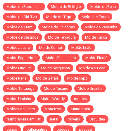
Molde de Raposinha
Molde de Relógio
Molde de Rena
Molde de Shi-Tzu
Molde de Tigre
Molde de Touro
Molde de Trem
Molde de Unicórnio
Molde de Vaquinha
Molde de Vestidos
Molde Ferradura
Molde Fusca
Molde Jacaré
Molde Kombi
Molde Leão
Molde Papai Noel
Molde Passarinho
Molde Picolé
Molde Pinguim
Molde porquinha
Molde Rei Leão
Molde Rena
Molde Safari
Molde sapo
Molde Tartaruga
Molde Tucano
Molde Ursinha
Molde Ursinho
Molde Woody
moldes
Moldes de Feltro
Monetizar
Mundo bita
Namoradeira em Pet
natal
Nuvens
Orquidea
ouriço
palhacinhos
pascoa
páscoa