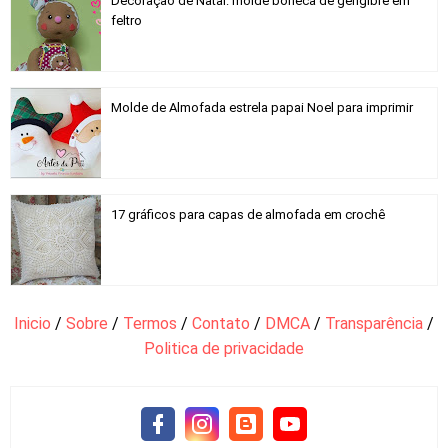
Decoração de Natal: molde boneca de gengibre em
feltro
Molde de Almofada estrela papai Noel para imprimir
17 gráficos para capas de almofada em crochê
Inicio
/
Sobre
/
Termos
/
Contato
/
DMCA
/
Transparência
/
Politica de privacidade