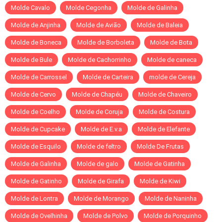
Molde Cavalo
Molde Cegonha
Molde de Galinha
Molde de Anjinha
Molde de Avião
Molde de Baleia
Molde de Boneca
Molde de Borboleta
Molde de Bota
Molde de Bule
Molde de Cachorrinho
Molde de caneca
Molde de Carrossel
Molde de Carteira
molde de Cereja
Molde de Cervo
Molde de Chapéu
Molde de Chaveiro
Molde de Coelho
Molde de Coruja
Molde de Costura
Molde de Cupcake
Molde de E.v.a
Molde de Elefante
Molde de Esquilo
Molde de feltro
Molde De Frutas
Molde de Galinha
Molde de galo
Molde de Gatinha
Molde de Gatinho
Molde de Girafa
Molde de Kiwi
Molde de Lontra
Molde de Morango
Molde de Naninha
Molde de Ovelhinha
Molde de Polvo
Molde de Porquinho