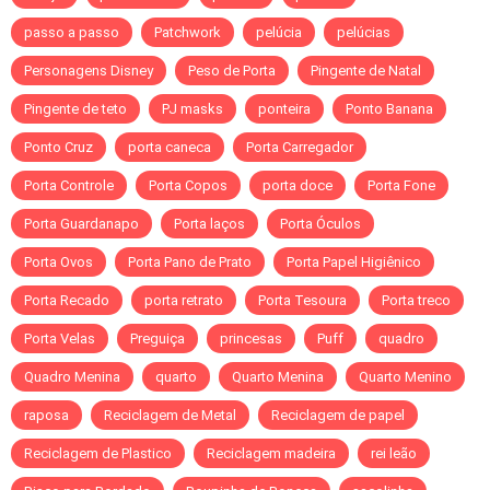
passo a passo
Patchwork
pelúcia
pelúcias
Personagens Disney
Peso de Porta
Pingente de Natal
Pingente de teto
PJ masks
ponteira
Ponto Banana
Ponto Cruz
porta caneca
Porta Carregador
Porta Controle
Porta Copos
porta doce
Porta Fone
Porta Guardanapo
Porta laços
Porta Óculos
Porta Ovos
Porta Pano de Prato
Porta Papel Higiênico
Porta Recado
porta retrato
Porta Tesoura
Porta treco
Porta Velas
Preguiça
princesas
Puff
quadro
Quadro Menina
quarto
Quarto Menina
Quarto Menino
raposa
Reciclagem de Metal
Reciclagem de papel
Reciclagem de Plastico
Reciclagem madeira
rei leão