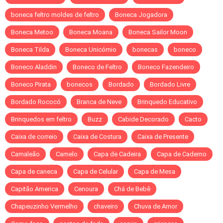
boneca feltro moldes de feltro
Boneca Jogadora
Boneca Metoo
Boneca Moana
Boneca Sailor Moon
Boneca Tilda
Boneca Unicórnio
bonecas
boneco
Boneco Aladdin
Boneco de Feltro
Boneco Fazendeiro
Boneco Pirata
bonecos
Bordado
Bordado Livre
Bordado Rococó
Branca de Neve
Brinquedo Educativo
Brinquedos em feltro
Buzz
Cabide Decorado
Cacto
Caixa de correio
Caixa de Costura
Caixa de Presente
Camaleão
Camelo
Capa de Cadeira
Capa de Caderno
Capa de caneca
Capa de Celular
Capa de Mesa
Capitão America
Cenoura
Chá de Bebê
Chapeuzinho Vermelho
chaveiro
Chuva de Amor