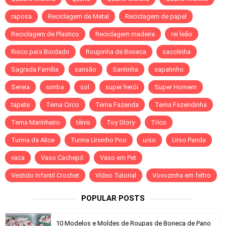
raposa
Reciclagem de Metal
Reciclagem de papel
Reciclagem de Plastico
Reciclagem madeira
rei leão
Risco para Bordado
Roupinha de Boneca
sacolinha
Sagrada Família
sansão
Santinha
sapatinho
Sereia
simba
sol
super herói
Super Homem
tapete
Tema Circo
Tema Fazenda
Tema Fazendinha
Tema Marinheiro
tênis
Toy Story
Trico
Turma da Alice
Turma Ursinho Poo
urso
Urso Panda
vaca
Vaso Cachepô
Vaso em Pet
Vestido Infantil Crochet
Vídeo Tutorial
Vovozinha em feltro
POPULAR POSTS
10 Modelos e Moldes de Roupas de Boneca de Pano