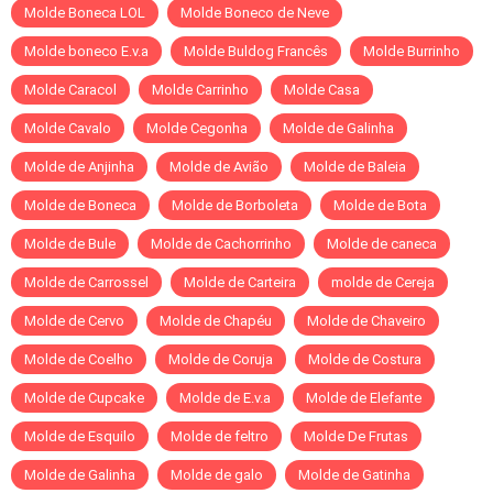
Molde Boneca LOL
Molde Boneco de Neve
Molde boneco E.v.a
Molde Buldog Francês
Molde Burrinho
Molde Caracol
Molde Carrinho
Molde Casa
Molde Cavalo
Molde Cegonha
Molde de Galinha
Molde de Anjinha
Molde de Avião
Molde de Baleia
Molde de Boneca
Molde de Borboleta
Molde de Bota
Molde de Bule
Molde de Cachorrinho
Molde de caneca
Molde de Carrossel
Molde de Carteira
molde de Cereja
Molde de Cervo
Molde de Chapéu
Molde de Chaveiro
Molde de Coelho
Molde de Coruja
Molde de Costura
Molde de Cupcake
Molde de E.v.a
Molde de Elefante
Molde de Esquilo
Molde de feltro
Molde De Frutas
Molde de Galinha
Molde de galo
Molde de Gatinha