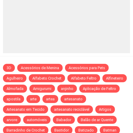
3D
Acessórios de Menina
Acessórios para Pets
Agulheiro
Alfabeto Crochet
Alfabeto Feltro
Alfineteiro
Almofada
Amigurumi
anjinho
Aplicação de Feltro
apostila
arte
artea
artesanato
Artesanato em Tecido
artesanato reciclável
Artigos
arvore
automóveis
Babador
Balão de ar Quente
Barradinho de Crochet
Bastidor
Batizado
Batman