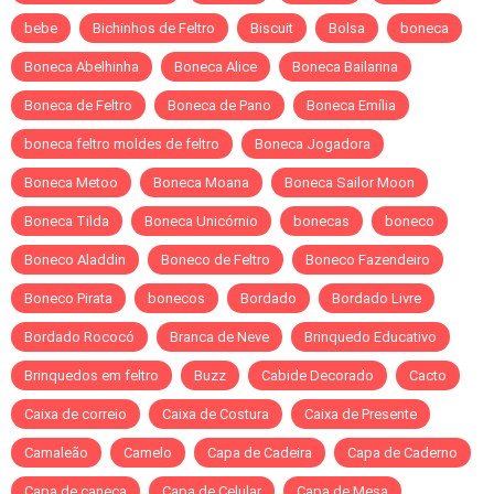
bebe
Bichinhos de Feltro
Biscuit
Bolsa
boneca
Boneca Abelhinha
Boneca Alice
Boneca Bailarina
Boneca de Feltro
Boneca de Pano
Boneca Emília
boneca feltro moldes de feltro
Boneca Jogadora
Boneca Metoo
Boneca Moana
Boneca Sailor Moon
Boneca Tilda
Boneca Unicórnio
bonecas
boneco
Boneco Aladdin
Boneco de Feltro
Boneco Fazendeiro
Boneco Pirata
bonecos
Bordado
Bordado Livre
Bordado Rococó
Branca de Neve
Brinquedo Educativo
Brinquedos em feltro
Buzz
Cabide Decorado
Cacto
Caixa de correio
Caixa de Costura
Caixa de Presente
Camaleão
Camelo
Capa de Cadeira
Capa de Caderno
Capa de caneca
Capa de Celular
Capa de Mesa