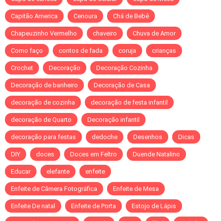
Capitão America
Cenoura
Chá de Bebê
Chapeuzinho Vermelho
chaveiro
Chuva de Amor
Como faço
contos de fada
coruja
crianças
Crochet
Decoração
Decoração Cozinha
Decoração de banheiro
Decoração de Casa
decoração de cozinha
decoração de festa infantil
decoração de Quarto
Decoração infantil
decoração para festas
dedoche
Desenhos
Dicas
DIY
doces
Doces em Feltro
Duende Natalino
Educar
elefante
enfeite
Enfeite de Câmera Fotográfica
Enfeite de Mesa
Enfeite De natal
Enfeite de Porta
Estojo de Lápis