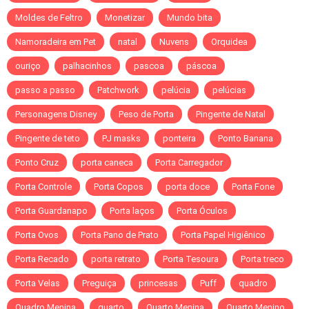
Moldes de Feltro
Monetizar
Mundo bita
Namoradeira em Pet
natal
Nuvens
Orquidea
ouriço
palhacinhos
pascoa
páscoa
passo a passo
Patchwork
pelúcia
pelúcias
Personagens Disney
Peso de Porta
Pingente de Natal
Pingente de teto
PJ masks
ponteira
Ponto Banana
Ponto Cruz
porta caneca
Porta Carregador
Porta Controle
Porta Copos
porta doce
Porta Fone
Porta Guardanapo
Porta laços
Porta Óculos
Porta Ovos
Porta Pano de Prato
Porta Papel Higiênico
Porta Recado
porta retrato
Porta Tesoura
Porta treco
Porta Velas
Preguiça
princesas
Puff
quadro
Quadro Menina
quarto
Quarto Menina
Quarto Menino