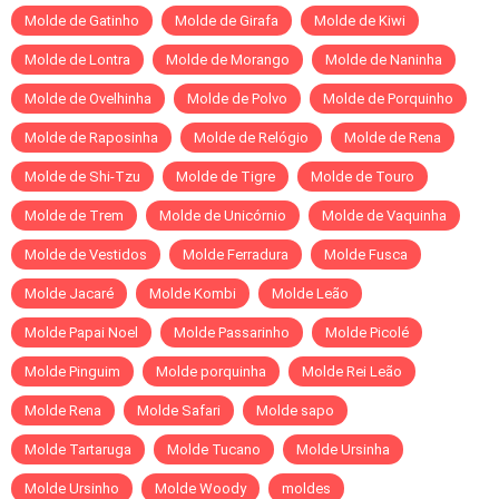
Molde de Gatinho
Molde de Girafa
Molde de Kiwi
Molde de Lontra
Molde de Morango
Molde de Naninha
Molde de Ovelhinha
Molde de Polvo
Molde de Porquinho
Molde de Raposinha
Molde de Relógio
Molde de Rena
Molde de Shi-Tzu
Molde de Tigre
Molde de Touro
Molde de Trem
Molde de Unicórnio
Molde de Vaquinha
Molde de Vestidos
Molde Ferradura
Molde Fusca
Molde Jacaré
Molde Kombi
Molde Leão
Molde Papai Noel
Molde Passarinho
Molde Picolé
Molde Pinguim
Molde porquinha
Molde Rei Leão
Molde Rena
Molde Safari
Molde sapo
Molde Tartaruga
Molde Tucano
Molde Ursinha
Molde Ursinho
Molde Woody
moldes