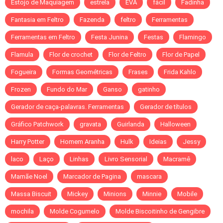
Estojo de Maquiagem
estrela
EVA
fácil
Fadinha
Fantasia em Feltro
Fazenda
feltro
Ferramentas
Ferramentas em Feltro
Festa Junina
Festas
Flamingo
Flamula
Flor de crochet
Flor de Feltro
Flor de Papel
Fogueira
Formas Geométricas
Frases
Frida Kahlo
Frozen
Fundo do Mar
Ganso
gatinho
Gerador de caça-palavras. Ferramentas
Gerador de títulos
Gráfico Patchwork
gravata
Guirlanda
Halloween
Harry Potter
Homem Aranha
Hulk
Ideias
Jessy
laco
Laço
Linhas
Livro Sensorial
Macramê
Mamãe Noel
Marcador de Pagina
mascara
Massa Biscuit
Mickey
Minions
Minnie
Mobile
mochila
Molde Cogumelo
Molde Biscoitinho de Gengibre