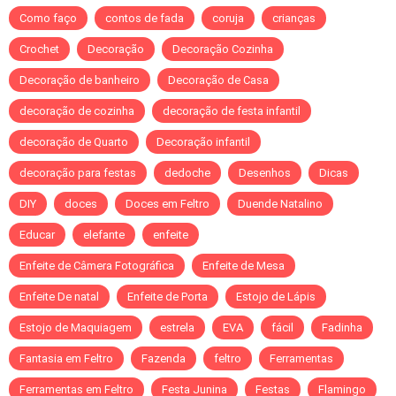
Como faço
contos de fada
coruja
crianças
Crochet
Decoração
Decoração Cozinha
Decoração de banheiro
Decoração de Casa
decoração de cozinha
decoração de festa infantil
decoração de Quarto
Decoração infantil
decoração para festas
dedoche
Desenhos
Dicas
DIY
doces
Doces em Feltro
Duende Natalino
Educar
elefante
enfeite
Enfeite de Câmera Fotográfica
Enfeite de Mesa
Enfeite De natal
Enfeite de Porta
Estojo de Lápis
Estojo de Maquiagem
estrela
EVA
fácil
Fadinha
Fantasia em Feltro
Fazenda
feltro
Ferramentas
Ferramentas em Feltro
Festa Junina
Festas
Flamingo