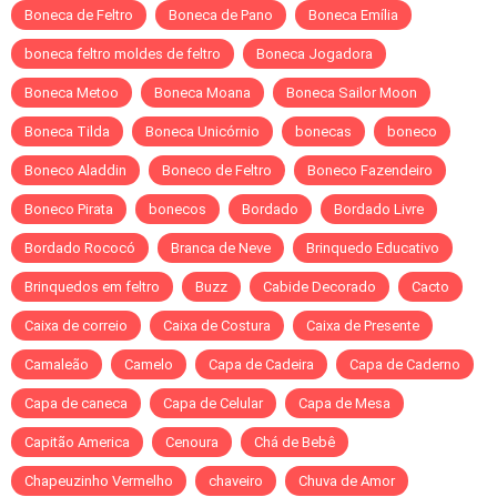
Boneca de Feltro
Boneca de Pano
Boneca Emília
boneca feltro moldes de feltro
Boneca Jogadora
Boneca Metoo
Boneca Moana
Boneca Sailor Moon
Boneca Tilda
Boneca Unicórnio
bonecas
boneco
Boneco Aladdin
Boneco de Feltro
Boneco Fazendeiro
Boneco Pirata
bonecos
Bordado
Bordado Livre
Bordado Rococó
Branca de Neve
Brinquedo Educativo
Brinquedos em feltro
Buzz
Cabide Decorado
Cacto
Caixa de correio
Caixa de Costura
Caixa de Presente
Camaleão
Camelo
Capa de Cadeira
Capa de Caderno
Capa de caneca
Capa de Celular
Capa de Mesa
Capitão America
Cenoura
Chá de Bebê
Chapeuzinho Vermelho
chaveiro
Chuva de Amor