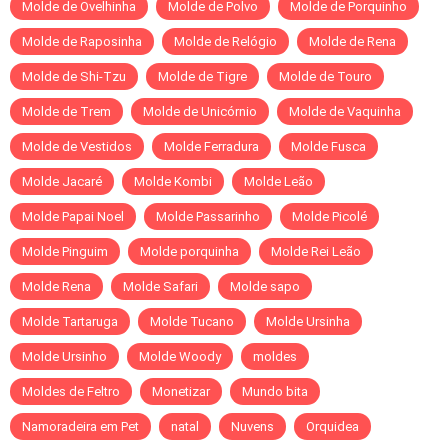
Molde de Ovelhinha
Molde de Polvo
Molde de Porquinho
Molde de Raposinha
Molde de Relógio
Molde de Rena
Molde de Shi-Tzu
Molde de Tigre
Molde de Touro
Molde de Trem
Molde de Unicórnio
Molde de Vaquinha
Molde de Vestidos
Molde Ferradura
Molde Fusca
Molde Jacaré
Molde Kombi
Molde Leão
Molde Papai Noel
Molde Passarinho
Molde Picolé
Molde Pinguim
Molde porquinha
Molde Rei Leão
Molde Rena
Molde Safari
Molde sapo
Molde Tartaruga
Molde Tucano
Molde Ursinha
Molde Ursinho
Molde Woody
moldes
Moldes de Feltro
Monetizar
Mundo bita
Namoradeira em Pet
natal
Nuvens
Orquidea