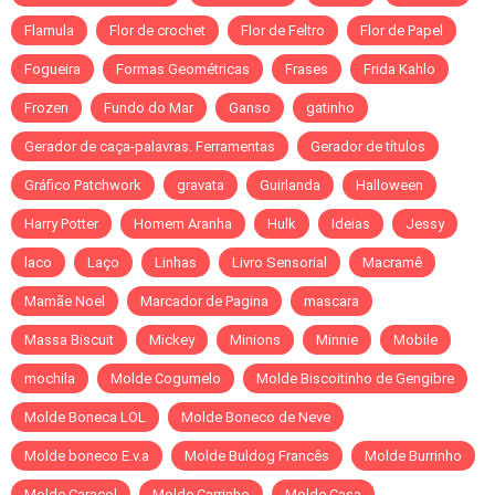
Flamula
Flor de crochet
Flor de Feltro
Flor de Papel
Fogueira
Formas Geométricas
Frases
Frida Kahlo
Frozen
Fundo do Mar
Ganso
gatinho
Gerador de caça-palavras. Ferramentas
Gerador de títulos
Gráfico Patchwork
gravata
Guirlanda
Halloween
Harry Potter
Homem Aranha
Hulk
Ideias
Jessy
laco
Laço
Linhas
Livro Sensorial
Macramê
Mamãe Noel
Marcador de Pagina
mascara
Massa Biscuit
Mickey
Minions
Minnie
Mobile
mochila
Molde Cogumelo
Molde Biscoitinho de Gengibre
Molde Boneca LOL
Molde Boneco de Neve
Molde boneco E.v.a
Molde Buldog Francês
Molde Burrinho
Molde Caracol
Molde Carrinho
Molde Casa