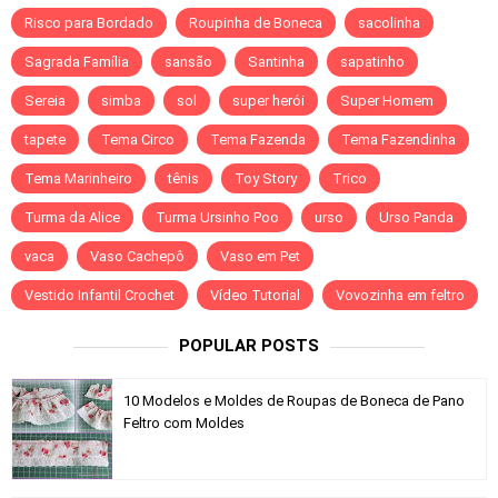
Risco para Bordado
Roupinha de Boneca
sacolinha
Sagrada Família
sansão
Santinha
sapatinho
Sereia
simba
sol
super herói
Super Homem
tapete
Tema Circo
Tema Fazenda
Tema Fazendinha
Tema Marinheiro
tênis
Toy Story
Trico
Turma da Alice
Turma Ursinho Poo
urso
Urso Panda
vaca
Vaso Cachepô
Vaso em Pet
Vestido Infantil Crochet
Vídeo Tutorial
Vovozinha em feltro
POPULAR POSTS
10 Modelos e Moldes de Roupas de Boneca de Pano
Feltro com Moldes