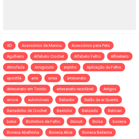
3D
Acessórios de Menina
Acessórios para Pets
Agulheiro
Alfabeto Crochet
Alfabeto Feltro
Alfineteiro
Almofada
Amigurumi
anjinho
Aplicação de Feltro
apostila
arte
artea
artesanato
Artesanato em Tecido
artesanato reciclável
Artigos
arvore
automóveis
Babador
Balão de ar Quente
Barradinho de Crochet
Bastidor
Batizado
Batman
bebe
Bichinhos de Feltro
Biscuit
Bolsa
boneca
Boneca Abelhinha
Boneca Alice
Boneca Bailarina