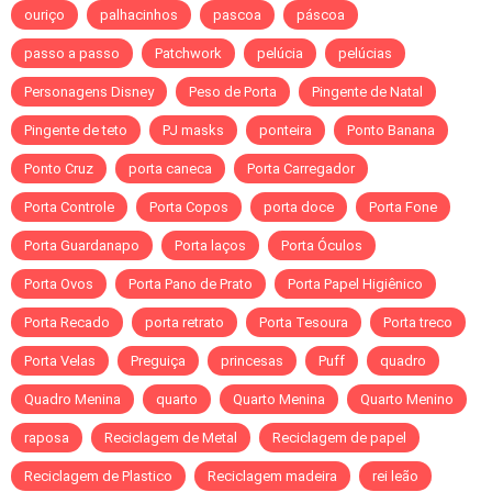
ouriço
palhacinhos
pascoa
páscoa
passo a passo
Patchwork
pelúcia
pelúcias
Personagens Disney
Peso de Porta
Pingente de Natal
Pingente de teto
PJ masks
ponteira
Ponto Banana
Ponto Cruz
porta caneca
Porta Carregador
Porta Controle
Porta Copos
porta doce
Porta Fone
Porta Guardanapo
Porta laços
Porta Óculos
Porta Ovos
Porta Pano de Prato
Porta Papel Higiênico
Porta Recado
porta retrato
Porta Tesoura
Porta treco
Porta Velas
Preguiça
princesas
Puff
quadro
Quadro Menina
quarto
Quarto Menina
Quarto Menino
raposa
Reciclagem de Metal
Reciclagem de papel
Reciclagem de Plastico
Reciclagem madeira
rei leão