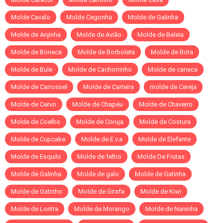
Molde Cavalo
Molde Cegonha
Molde de Galinha
Molde de Anjinha
Molde de Avião
Molde de Baleia
Molde de Boneca
Molde de Borboleta
Molde de Bota
Molde de Bule
Molde de Cachorrinho
Molde de caneca
Molde de Carrossel
Molde de Carteira
molde de Cereja
Molde de Cervo
Molde de Chapéu
Molde de Chaveiro
Molde de Coelho
Molde de Coruja
Molde de Costura
Molde de Cupcake
Molde de E.v.a
Molde de Elefante
Molde de Esquilo
Molde de feltro
Molde De Frutas
Molde de Galinha
Molde de galo
Molde de Gatinha
Molde de Gatinho
Molde de Girafa
Molde de Kiwi
Molde de Lontra
Molde de Morango
Molde de Naninha