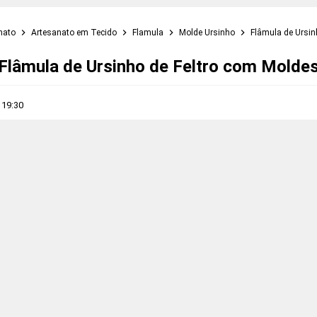
nato
Artesanato em Tecido
Flamula
Molde Ursinho
Flâmula de Ursin
Flâmula de Ursinho de Feltro com Molde
s
19:30