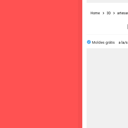
Home
3D
artesa
Moldes grátis
a la/