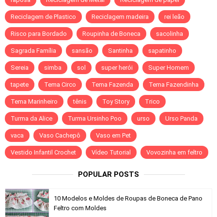
Reciclagem de Plastico
Reciclagem madeira
rei leão
Risco para Bordado
Roupinha de Boneca
sacolinha
Sagrada Família
sansão
Santinha
sapatinho
Sereia
simba
sol
super herói
Super Homem
tapete
Tema Circo
Tema Fazenda
Tema Fazendinha
Tema Marinheiro
tênis
Toy Story
Trico
Turma da Alice
Turma Ursinho Poo
urso
Urso Panda
vaca
Vaso Cachepô
Vaso em Pet
Vestido Infantil Crochet
Vídeo Tutorial
Vovozinha em feltro
POPULAR POSTS
10 Modelos e Moldes de Roupas de Boneca de Pano
Feltro com Moldes