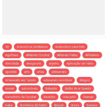
3D
Acessórios de Menina
Acessórios para Pets
Agulheiro
Alfabeto Crochet
Alfabeto Feltro
Alfineteiro
Almofada
Amigurumi
anjinho
Aplicação de Feltro
apostila
arte
artea
artesanato
Artesanato em Tecido
artesanato reciclável
Artigos
arvore
automóveis
Babador
Balão de ar Quente
Barradinho de Crochet
Bastidor
Batizado
Batman
bebe
Bichinhos de Feltro
Biscuit
Bolsa
boneca