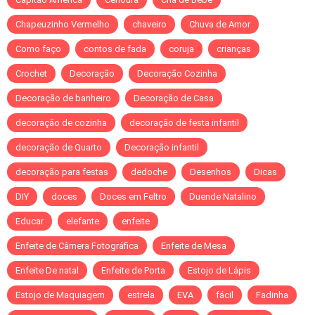
Chapeuzinho Vermelho
chaveiro
Chuva de Amor
Como faço
contos de fada
coruja
crianças
Crochet
Decoração
Decoração Cozinha
Decoração de banheiro
Decoração de Casa
decoração de cozinha
decoração de festa infantil
decoração de Quarto
Decoração infantil
decoração para festas
dedoche
Desenhos
Dicas
DIY
doces
Doces em Feltro
Duende Natalino
Educar
elefante
enfeite
Enfeite de Câmera Fotográfica
Enfeite de Mesa
Enfeite De natal
Enfeite de Porta
Estojo de Lápis
Estojo de Maquiagem
estrela
EVA
fácil
Fadinha