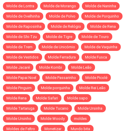
Molde de Lontra
Molde de Morango
Molde de Naninha
Molde de Ovelhinha
Molde de Polvo
Molde de Porquinho
Molde de Raposinha
Molde de Relógio
Molde de Rena
Molde de Shi-Tzu
Molde de Tigre
Molde de Touro
Molde de Trem
Molde de Unicórnio
Molde de Vaquinha
Molde de Vestidos
Molde Ferradura
Molde Fusca
Molde Jacaré
Molde Kombi
Molde Leão
Molde Papai Noel
Molde Passarinho
Molde Picolé
Molde Pinguim
Molde porquinha
Molde Rei Leão
Molde Rena
Molde Safari
Molde sapo
Molde Tartaruga
Molde Tucano
Molde Ursinha
Molde Ursinho
Molde Woody
moldes
Moldes de Feltro
Monetizar
Mundo bita