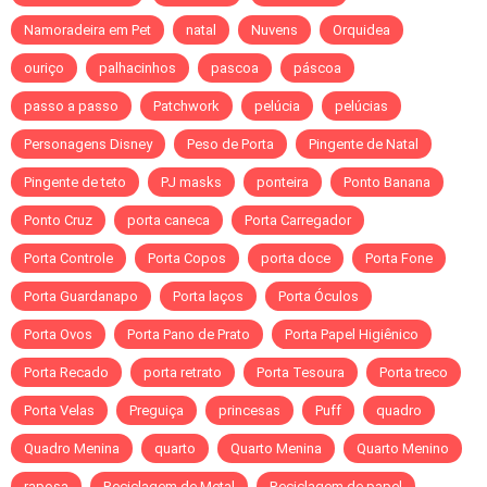
Namoradeira em Pet
natal
Nuvens
Orquidea
ouriço
palhacinhos
pascoa
páscoa
passo a passo
Patchwork
pelúcia
pelúcias
Personagens Disney
Peso de Porta
Pingente de Natal
Pingente de teto
PJ masks
ponteira
Ponto Banana
Ponto Cruz
porta caneca
Porta Carregador
Porta Controle
Porta Copos
porta doce
Porta Fone
Porta Guardanapo
Porta laços
Porta Óculos
Porta Ovos
Porta Pano de Prato
Porta Papel Higiênico
Porta Recado
porta retrato
Porta Tesoura
Porta treco
Porta Velas
Preguiça
princesas
Puff
quadro
Quadro Menina
quarto
Quarto Menina
Quarto Menino
raposa
Reciclagem de Metal
Reciclagem de papel