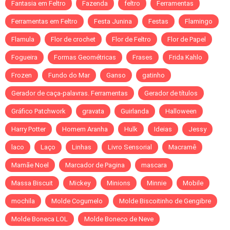
Fantasia em Feltro
Fazenda
feltro
Ferramentas
Ferramentas em Feltro
Festa Junina
Festas
Flamingo
Flamula
Flor de crochet
Flor de Feltro
Flor de Papel
Fogueira
Formas Geométricas
Frases
Frida Kahlo
Frozen
Fundo do Mar
Ganso
gatinho
Gerador de caça-palavras. Ferramentas
Gerador de títulos
Gráfico Patchwork
gravata
Guirlanda
Halloween
Harry Potter
Homem Aranha
Hulk
Ideias
Jessy
laco
Laço
Linhas
Livro Sensorial
Macramê
Mamãe Noel
Marcador de Pagina
mascara
Massa Biscuit
Mickey
Minions
Minnie
Mobile
mochila
Molde Cogumelo
Molde Biscoitinho de Gengibre
Molde Boneca LOL
Molde Boneco de Neve