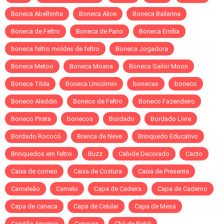
Boneca Abelhinha
Boneca Alice
Boneca Bailarina
Boneca de Feltro
Boneca de Pano
Boneca Emília
boneca feltro moldes de feltro
Boneca Jogadora
Boneca Metoo
Boneca Moana
Boneca Sailor Moon
Boneca Tilda
Boneca Unicórnio
bonecas
boneco
Boneco Aladdin
Boneco de Feltro
Boneco Fazendeiro
Boneco Pirata
bonecos
Bordado
Bordado Livre
Bordado Rococó
Branca de Neve
Brinquedo Educativo
Brinquedos em feltro
Buzz
Cabide Decorado
Cacto
Caixa de correio
Caixa de Costura
Caixa de Presente
Camaleão
Camelo
Capa de Cadeira
Capa de Caderno
Capa de caneca
Capa de Celular
Capa de Mesa
Capitão America
Cenoura
Chá de Bebê