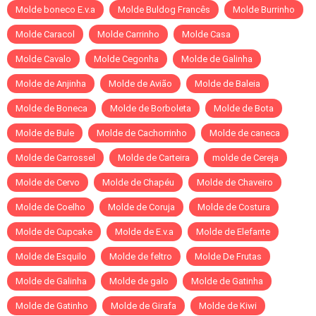
Molde boneco E.v.a
Molde Buldog Francês
Molde Burrinho
Molde Caracol
Molde Carrinho
Molde Casa
Molde Cavalo
Molde Cegonha
Molde de Galinha
Molde de Anjinha
Molde de Avião
Molde de Baleia
Molde de Boneca
Molde de Borboleta
Molde de Bota
Molde de Bule
Molde de Cachorrinho
Molde de caneca
Molde de Carrossel
Molde de Carteira
molde de Cereja
Molde de Cervo
Molde de Chapéu
Molde de Chaveiro
Molde de Coelho
Molde de Coruja
Molde de Costura
Molde de Cupcake
Molde de E.v.a
Molde de Elefante
Molde de Esquilo
Molde de feltro
Molde De Frutas
Molde de Galinha
Molde de galo
Molde de Gatinha
Molde de Gatinho
Molde de Girafa
Molde de Kiwi