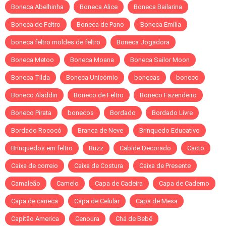
Boneca Abelhinha
Boneca Alice
Boneca Bailarina
Boneca de Feltro
Boneca de Pano
Boneca Emília
boneca feltro moldes de feltro
Boneca Jogadora
Boneca Metoo
Boneca Moana
Boneca Sailor Moon
Boneca Tilda
Boneca Unicórnio
bonecas
boneco
Boneco Aladdin
Boneco de Feltro
Boneco Fazendeiro
Boneco Pirata
bonecos
Bordado
Bordado Livre
Bordado Rococó
Branca de Neve
Brinquedo Educativo
Brinquedos em feltro
Buzz
Cabide Decorado
Cacto
Caixa de correio
Caixa de Costura
Caixa de Presente
Camaleão
Camelo
Capa de Cadeira
Capa de Caderno
Capa de caneca
Capa de Celular
Capa de Mesa
Capitão America
Cenoura
Chá de Bebê