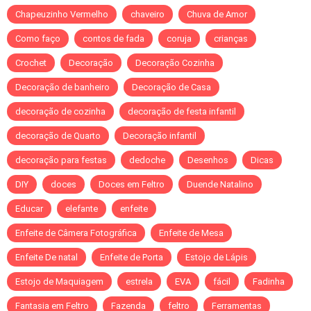
Chapeuzinho Vermelho
chaveiro
Chuva de Amor
Como faço
contos de fada
coruja
crianças
Crochet
Decoração
Decoração Cozinha
Decoração de banheiro
Decoração de Casa
decoração de cozinha
decoração de festa infantil
decoração de Quarto
Decoração infantil
decoração para festas
dedoche
Desenhos
Dicas
DIY
doces
Doces em Feltro
Duende Natalino
Educar
elefante
enfeite
Enfeite de Câmera Fotográfica
Enfeite de Mesa
Enfeite De natal
Enfeite de Porta
Estojo de Lápis
Estojo de Maquiagem
estrela
EVA
fácil
Fadinha
Fantasia em Feltro
Fazenda
feltro
Ferramentas