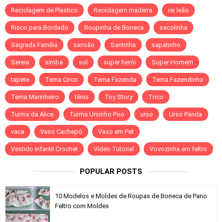
Reciclagem de Plastico
Reciclagem madeira
rei leão
Risco para Bordado
Roupinha de Boneca
sacolinha
Sagrada Família
sansão
Santinha
sapatinho
Sereia
simba
sol
super herói
Super Homem
tapete
Tema Circo
Tema Fazenda
Tema Fazendinha
Tema Marinheiro
tênis
Toy Story
Trico
Turma da Alice
Turma Ursinho Poo
urso
Urso Panda
vaca
Vaso Cachepô
Vaso em Pet
Vestido Infantil Crochet
Vídeo Tutorial
Vovozinha em feltro
POPULAR POSTS
10 Modelos e Moldes de Roupas de Boneca de Pano
Feltro com Moldes