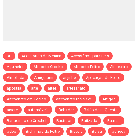
3D
Acessórios de Menina
Acessórios para Pets
Agulheiro
Alfabeto Crochet
Alfabeto Feltro
Alfineteiro
Almofada
Amigurumi
anjinho
Aplicação de Feltro
apostila
arte
artea
artesanato
Artesanato em Tecido
artesanato reciclável
Artigos
arvore
automóveis
Babador
Balão de ar Quente
Barradinho de Crochet
Bastidor
Batizado
Batman
bebe
Bichinhos de Feltro
Biscuit
Bolsa
boneca