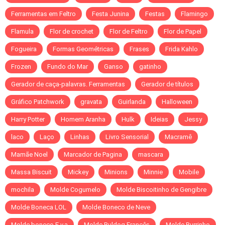
Ferramentas em Feltro
Festa Junina
Festas
Flamingo
Flamula
Flor de crochet
Flor de Feltro
Flor de Papel
Fogueira
Formas Geométricas
Frases
Frida Kahlo
Frozen
Fundo do Mar
Ganso
gatinho
Gerador de caça-palavras. Ferramentas
Gerador de títulos
Gráfico Patchwork
gravata
Guirlanda
Halloween
Harry Potter
Homem Aranha
Hulk
Ideias
Jessy
laco
Laço
Linhas
Livro Sensorial
Macramê
Mamãe Noel
Marcador de Pagina
mascara
Massa Biscuit
Mickey
Minions
Minnie
Mobile
mochila
Molde Cogumelo
Molde Biscoitinho de Gengibre
Molde Boneca LOL
Molde Boneco de Neve
Molde boneco E.v.a
Molde Buldog Francês
Molde Burrinho