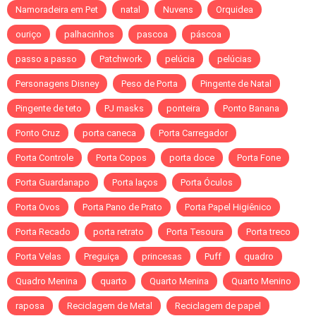
Namoradeira em Pet
natal
Nuvens
Orquidea
ouriço
palhacinhos
pascoa
páscoa
passo a passo
Patchwork
pelúcia
pelúcias
Personagens Disney
Peso de Porta
Pingente de Natal
Pingente de teto
PJ masks
ponteira
Ponto Banana
Ponto Cruz
porta caneca
Porta Carregador
Porta Controle
Porta Copos
porta doce
Porta Fone
Porta Guardanapo
Porta laços
Porta Óculos
Porta Ovos
Porta Pano de Prato
Porta Papel Higiênico
Porta Recado
porta retrato
Porta Tesoura
Porta treco
Porta Velas
Preguiça
princesas
Puff
quadro
Quadro Menina
quarto
Quarto Menina
Quarto Menino
raposa
Reciclagem de Metal
Reciclagem de papel