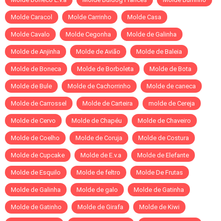
Molde Caracol
Molde Carrinho
Molde Casa
Molde Cavalo
Molde Cegonha
Molde de Galinha
Molde de Anjinha
Molde de Avião
Molde de Baleia
Molde de Boneca
Molde de Borboleta
Molde de Bota
Molde de Bule
Molde de Cachorrinho
Molde de caneca
Molde de Carrossel
Molde de Carteira
molde de Cereja
Molde de Cervo
Molde de Chapéu
Molde de Chaveiro
Molde de Coelho
Molde de Coruja
Molde de Costura
Molde de Cupcake
Molde de E.v.a
Molde de Elefante
Molde de Esquilo
Molde de feltro
Molde De Frutas
Molde de Galinha
Molde de galo
Molde de Gatinha
Molde de Gatinho
Molde de Girafa
Molde de Kiwi