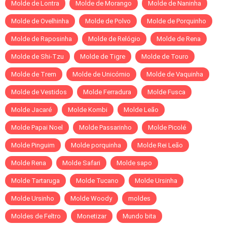
Molde de Lontra
Molde de Morango
Molde de Naninha
Molde de Ovelhinha
Molde de Polvo
Molde de Porquinho
Molde de Raposinha
Molde de Relógio
Molde de Rena
Molde de Shi-Tzu
Molde de Tigre
Molde de Touro
Molde de Trem
Molde de Unicórnio
Molde de Vaquinha
Molde de Vestidos
Molde Ferradura
Molde Fusca
Molde Jacaré
Molde Kombi
Molde Leão
Molde Papai Noel
Molde Passarinho
Molde Picolé
Molde Pinguim
Molde porquinha
Molde Rei Leão
Molde Rena
Molde Safari
Molde sapo
Molde Tartaruga
Molde Tucano
Molde Ursinha
Molde Ursinho
Molde Woody
moldes
Moldes de Feltro
Monetizar
Mundo bita