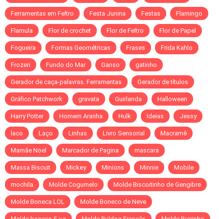
Ferramentas em Feltro
Festa Junina
Festas
Flamingo
Flamula
Flor de crochet
Flor de Feltro
Flor de Papel
Fogueira
Formas Geométricas
Frases
Frida Kahlo
Frozen
Fundo do Mar
Ganso
gatinho
Gerador de caça-palavras. Ferramentas
Gerador de títulos
Gráfico Patchwork
gravata
Guirlanda
Halloween
Harry Potter
Homem Aranha
Hulk
Ideias
Jessy
laco
Laço
Linhas
Livro Sensorial
Macramê
Mamãe Noel
Marcador de Pagina
mascara
Massa Biscuit
Mickey
Minions
Minnie
Mobile
mochila
Molde Cogumelo
Molde Biscoitinho de Gengibre
Molde Boneca LOL
Molde Boneco de Neve
Molde boneco E.v.a
Molde Buldog Francês
Molde Burrinho