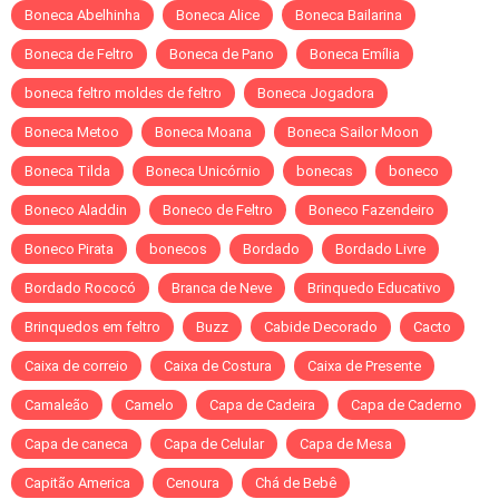
Boneca Abelhinha
Boneca Alice
Boneca Bailarina
Boneca de Feltro
Boneca de Pano
Boneca Emília
boneca feltro moldes de feltro
Boneca Jogadora
Boneca Metoo
Boneca Moana
Boneca Sailor Moon
Boneca Tilda
Boneca Unicórnio
bonecas
boneco
Boneco Aladdin
Boneco de Feltro
Boneco Fazendeiro
Boneco Pirata
bonecos
Bordado
Bordado Livre
Bordado Rococó
Branca de Neve
Brinquedo Educativo
Brinquedos em feltro
Buzz
Cabide Decorado
Cacto
Caixa de correio
Caixa de Costura
Caixa de Presente
Camaleão
Camelo
Capa de Cadeira
Capa de Caderno
Capa de caneca
Capa de Celular
Capa de Mesa
Capitão America
Cenoura
Chá de Bebê