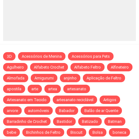
3D
Acessórios de Menina
Acessórios para Pets
Agulheiro
Alfabeto Crochet
Alfabeto Feltro
Alfineteiro
Almofada
Amigurumi
anjinho
Aplicação de Feltro
apostila
arte
artea
artesanato
Artesanato em Tecido
artesanato reciclável
Artigos
arvore
automóveis
Babador
Balão de ar Quente
Barradinho de Crochet
Bastidor
Batizado
Batman
bebe
Bichinhos de Feltro
Biscuit
Bolsa
boneca