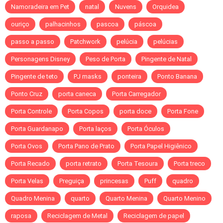
Namoradeira em Pet
natal
Nuvens
Orquidea
ouriço
palhacinhos
pascoa
páscoa
passo a passo
Patchwork
pelúcia
pelúcias
Personagens Disney
Peso de Porta
Pingente de Natal
Pingente de teto
PJ masks
ponteira
Ponto Banana
Ponto Cruz
porta caneca
Porta Carregador
Porta Controle
Porta Copos
porta doce
Porta Fone
Porta Guardanapo
Porta laços
Porta Óculos
Porta Ovos
Porta Pano de Prato
Porta Papel Higiênico
Porta Recado
porta retrato
Porta Tesoura
Porta treco
Porta Velas
Preguiça
princesas
Puff
quadro
Quadro Menina
quarto
Quarto Menina
Quarto Menino
raposa
Reciclagem de Metal
Reciclagem de papel