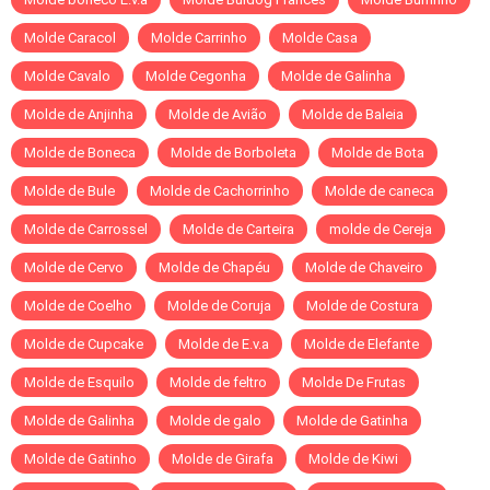
Molde Caracol
Molde Carrinho
Molde Casa
Molde Cavalo
Molde Cegonha
Molde de Galinha
Molde de Anjinha
Molde de Avião
Molde de Baleia
Molde de Boneca
Molde de Borboleta
Molde de Bota
Molde de Bule
Molde de Cachorrinho
Molde de caneca
Molde de Carrossel
Molde de Carteira
molde de Cereja
Molde de Cervo
Molde de Chapéu
Molde de Chaveiro
Molde de Coelho
Molde de Coruja
Molde de Costura
Molde de Cupcake
Molde de E.v.a
Molde de Elefante
Molde de Esquilo
Molde de feltro
Molde De Frutas
Molde de Galinha
Molde de galo
Molde de Gatinha
Molde de Gatinho
Molde de Girafa
Molde de Kiwi