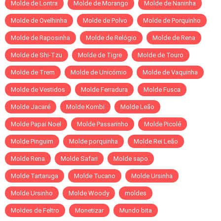
Molde de Lontra
Molde de Morango
Molde de Naninha
Molde de Ovelhinha
Molde de Polvo
Molde de Porquinho
Molde de Raposinha
Molde de Relógio
Molde de Rena
Molde de Shi-Tzu
Molde de Tigre
Molde de Touro
Molde de Trem
Molde de Unicórnio
Molde de Vaquinha
Molde de Vestidos
Molde Ferradura
Molde Fusca
Molde Jacaré
Molde Kombi
Molde Leão
Molde Papai Noel
Molde Passarinho
Molde Picolé
Molde Pinguim
Molde porquinha
Molde Rei Leão
Molde Rena
Molde Safari
Molde sapo
Molde Tartaruga
Molde Tucano
Molde Ursinha
Molde Ursinho
Molde Woody
moldes
Moldes de Feltro
Monetizar
Mundo bita