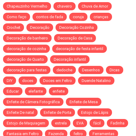
Chapeuzinho Vermelho
chaveiro
Chuva de Amor
Como faço
contos de fada
coruja
crianças
Crochet
Decoração
Decoração Cozinha
Decoração de banheiro
Decoração de Casa
decoração de cozinha
decoração de festa infantil
decoração de Quarto
Decoração infantil
decoração para festas
dedoche
Desenhos
Dicas
DIY
doces
Doces em Feltro
Duende Natalino
Educar
elefante
enfeite
Enfeite de Câmera Fotográfica
Enfeite de Mesa
Enfeite De natal
Enfeite de Porta
Estojo de Lápis
Estojo de Maquiagem
estrela
EVA
fácil
Fadinha
Fantasia em Feltro
Fazenda
feltro
Ferramentas