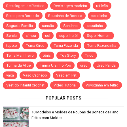
Reciclagem de Plastico
Reciclagem madeira
rei leão
Risco para Bordado
Roupinha de Boneca
sacolinha
Sagrada Família
sansão
Santinha
sapatinho
Sereia
simba
sol
super herói
Super Homem
tapete
Tema Circo
Tema Fazenda
Tema Fazendinha
Tema Marinheiro
tênis
Toy Story
Trico
Turma da Alice
Turma Ursinho Poo
urso
Urso Panda
vaca
Vaso Cachepô
Vaso em Pet
Vestido Infantil Crochet
Vídeo Tutorial
Vovozinha em feltro
POPULAR POSTS
10 Modelos e Moldes de Roupas de Boneca de Pano
Feltro com Moldes