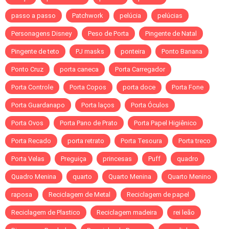
passo a passo
Patchwork
pelúcia
pelúcias
Personagens Disney
Peso de Porta
Pingente de Natal
Pingente de teto
PJ masks
ponteira
Ponto Banana
Ponto Cruz
porta caneca
Porta Carregador
Porta Controle
Porta Copos
porta doce
Porta Fone
Porta Guardanapo
Porta laços
Porta Óculos
Porta Ovos
Porta Pano de Prato
Porta Papel Higiênico
Porta Recado
porta retrato
Porta Tesoura
Porta treco
Porta Velas
Preguiça
princesas
Puff
quadro
Quadro Menina
quarto
Quarto Menina
Quarto Menino
raposa
Reciclagem de Metal
Reciclagem de papel
Reciclagem de Plastico
Reciclagem madeira
rei leão