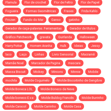
Flamula
Flor de crochet
Flor de Feltro
Flor de Papel
Fogueira
Formas Geométricas
Frases
Frida Kahlo
Frozen
Fundo do Mar
Ganso
gatinho
Gerador de caça-palavras. Ferramentas
Gerador de títulos
Gráfico Patchwork
gravata
Guirlanda
Halloween
Harry Potter
Homem Aranha
Hulk
Ideias
Jessy
laco
Laço
Linhas
Livro Sensorial
Macramê
Mamãe Noel
Marcador de Pagina
mascara
Massa Biscuit
Mickey
Minions
Minnie
Mobile
mochila
Molde Cogumelo
Molde Biscoitinho de Gengibre
Molde Boneca LOL
Molde Boneco de Neve
Molde boneco E.v.a
Molde Buldog Francês
Molde Burrinho
Molde Caracol
Molde Carrinho
Molde Casa