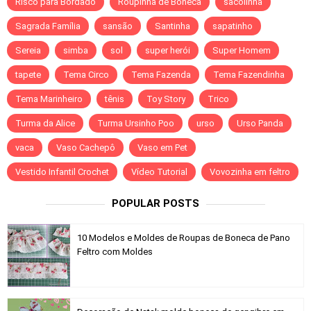
Risco para Bordado
Roupinha de Boneca
sacolinha
Sagrada Família
sansão
Santinha
sapatinho
Sereia
simba
sol
super herói
Super Homem
tapete
Tema Circo
Tema Fazenda
Tema Fazendinha
Tema Marinheiro
tênis
Toy Story
Trico
Turma da Alice
Turma Ursinho Poo
urso
Urso Panda
vaca
Vaso Cachepô
Vaso em Pet
Vestido Infantil Crochet
Vídeo Tutorial
Vovozinha em feltro
POPULAR POSTS
10 Modelos e Moldes de Roupas de Boneca de Pano
Feltro com Moldes