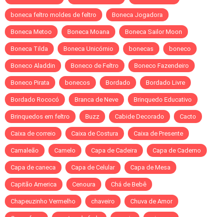
boneca feltro moldes de feltro
Boneca Jogadora
Boneca Metoo
Boneca Moana
Boneca Sailor Moon
Boneca Tilda
Boneca Unicórnio
bonecas
boneco
Boneco Aladdin
Boneco de Feltro
Boneco Fazendeiro
Boneco Pirata
bonecos
Bordado
Bordado Livre
Bordado Rococó
Branca de Neve
Brinquedo Educativo
Brinquedos em feltro
Buzz
Cabide Decorado
Cacto
Caixa de correio
Caixa de Costura
Caixa de Presente
Camaleão
Camelo
Capa de Cadeira
Capa de Caderno
Capa de caneca
Capa de Celular
Capa de Mesa
Capitão America
Cenoura
Chá de Bebê
Chapeuzinho Vermelho
chaveiro
Chuva de Amor