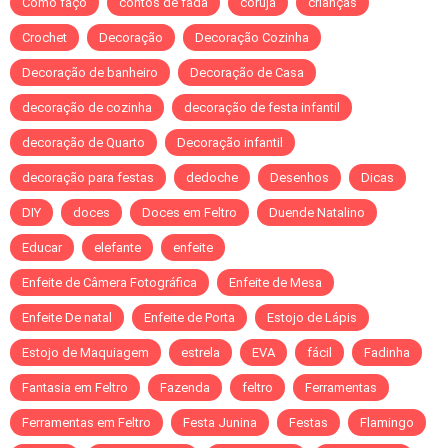
Como faço
contos de fada
coruja
crianças
Crochet
Decoração
Decoração Cozinha
Decoração de banheiro
Decoração de Casa
decoração de cozinha
decoração de festa infantil
decoração de Quarto
Decoração infantil
decoração para festas
dedoche
Desenhos
Dicas
DIY
doces
Doces em Feltro
Duende Natalino
Educar
elefante
enfeite
Enfeite de Câmera Fotográfica
Enfeite de Mesa
Enfeite De natal
Enfeite de Porta
Estojo de Lápis
Estojo de Maquiagem
estrela
EVA
fácil
Fadinha
Fantasia em Feltro
Fazenda
feltro
Ferramentas
Ferramentas em Feltro
Festa Junina
Festas
Flamingo