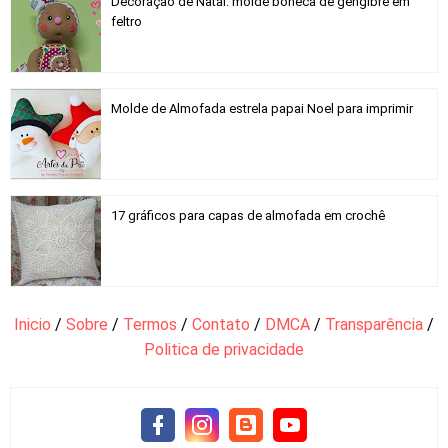
Decoração de Natal: molde boneca de gengibre em
feltro
Molde de Almofada estrela papai Noel para imprimir
17 gráficos para capas de almofada em crochê
Inicio
/
Sobre
/
Termos
/
Contato
/
DMCA
/
Transparência
/
Politica de privacidade