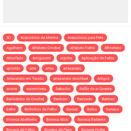
3D
Acessórios de Menina
Acessórios para Pets
Agulheiro
Alfabeto Crochet
Alfabeto Feltro
Alfineteiro
Almofada
Amigurumi
anjinho
Aplicação de Feltro
apostila
arte
artea
artesanato
Artesanato em Tecido
artesanato reciclável
Artigos
arvore
automóveis
Babador
Balão de ar Quente
Barradinho de Crochet
Bastidor
Batizado
Batman
bebe
Bichinhos de Feltro
Biscuit
Bolsa
boneca
Boneca Abelhinha
Boneca Alice
Boneca Bailarina
Boneca de Feltro
Boneca de Pano
Boneca Emília