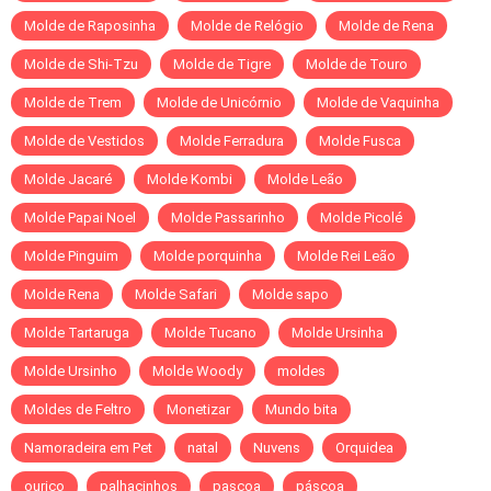
Molde de Raposinha
Molde de Relógio
Molde de Rena
Molde de Shi-Tzu
Molde de Tigre
Molde de Touro
Molde de Trem
Molde de Unicórnio
Molde de Vaquinha
Molde de Vestidos
Molde Ferradura
Molde Fusca
Molde Jacaré
Molde Kombi
Molde Leão
Molde Papai Noel
Molde Passarinho
Molde Picolé
Molde Pinguim
Molde porquinha
Molde Rei Leão
Molde Rena
Molde Safari
Molde sapo
Molde Tartaruga
Molde Tucano
Molde Ursinha
Molde Ursinho
Molde Woody
moldes
Moldes de Feltro
Monetizar
Mundo bita
Namoradeira em Pet
natal
Nuvens
Orquidea
ouriço
palhacinhos
pascoa
páscoa