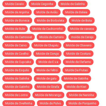
Molde Cavalo
Molde Cegonha
Molde de Galinha
Molde de Anjinha
Molde de Avião
Molde de Baleia
Molde de Boneca
Molde de Borboleta
Molde de Bota
Molde de Bule
Molde de Cachorrinho
Molde de caneca
Molde de Carrossel
Molde de Carteira
molde de Cereja
Molde de Cervo
Molde de Chapéu
Molde de Chaveiro
Molde de Coelho
Molde de Coruja
Molde de Costura
Molde de Cupcake
Molde de E.v.a
Molde de Elefante
Molde de Esquilo
Molde de feltro
Molde De Frutas
Molde de Galinha
Molde de galo
Molde de Gatinha
Molde de Gatinho
Molde de Girafa
Molde de Kiwi
Molde de Lontra
Molde de Morango
Molde de Naninha
Molde de Ovelhinha
Molde de Polvo
Molde de Porquinho