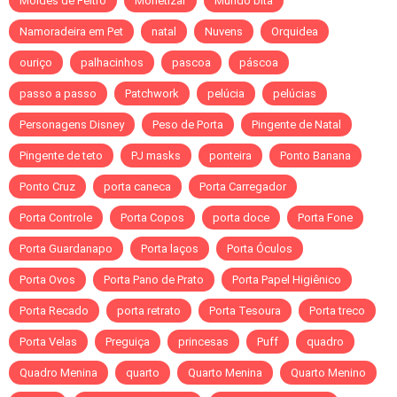
Moldes de Feltro
Monetizar
Mundo bita
Namoradeira em Pet
natal
Nuvens
Orquidea
ouriço
palhacinhos
pascoa
páscoa
passo a passo
Patchwork
pelúcia
pelúcias
Personagens Disney
Peso de Porta
Pingente de Natal
Pingente de teto
PJ masks
ponteira
Ponto Banana
Ponto Cruz
porta caneca
Porta Carregador
Porta Controle
Porta Copos
porta doce
Porta Fone
Porta Guardanapo
Porta laços
Porta Óculos
Porta Ovos
Porta Pano de Prato
Porta Papel Higiênico
Porta Recado
porta retrato
Porta Tesoura
Porta treco
Porta Velas
Preguiça
princesas
Puff
quadro
Quadro Menina
quarto
Quarto Menina
Quarto Menino