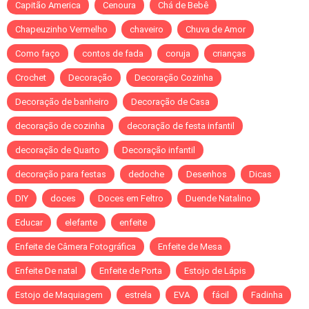
Capitão America
Cenoura
Chá de Bebê
Chapeuzinho Vermelho
chaveiro
Chuva de Amor
Como faço
contos de fada
coruja
crianças
Crochet
Decoração
Decoração Cozinha
Decoração de banheiro
Decoração de Casa
decoração de cozinha
decoração de festa infantil
decoração de Quarto
Decoração infantil
decoração para festas
dedoche
Desenhos
Dicas
DIY
doces
Doces em Feltro
Duende Natalino
Educar
elefante
enfeite
Enfeite de Câmera Fotográfica
Enfeite de Mesa
Enfeite De natal
Enfeite de Porta
Estojo de Lápis
Estojo de Maquiagem
estrela
EVA
fácil
Fadinha