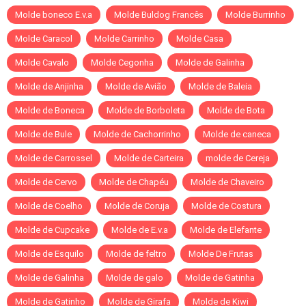
Molde boneco E.v.a
Molde Buldog Francês
Molde Burrinho
Molde Caracol
Molde Carrinho
Molde Casa
Molde Cavalo
Molde Cegonha
Molde de Galinha
Molde de Anjinha
Molde de Avião
Molde de Baleia
Molde de Boneca
Molde de Borboleta
Molde de Bota
Molde de Bule
Molde de Cachorrinho
Molde de caneca
Molde de Carrossel
Molde de Carteira
molde de Cereja
Molde de Cervo
Molde de Chapéu
Molde de Chaveiro
Molde de Coelho
Molde de Coruja
Molde de Costura
Molde de Cupcake
Molde de E.v.a
Molde de Elefante
Molde de Esquilo
Molde de feltro
Molde De Frutas
Molde de Galinha
Molde de galo
Molde de Gatinha
Molde de Gatinho
Molde de Girafa
Molde de Kiwi