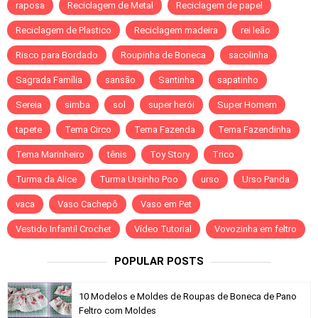
raposa
Reciclagem de Metal
Reciclagem de papel
Reciclagem de Plastico
Reciclagem madeira
rei leão
Risco para Bordado
Roupinha de Boneca
sacolinha
Sagrada Família
sansão
Santinha
sapatinho
Sereia
simba
sol
super herói
Super Homem
tapete
Tema Circo
Tema Fazenda
Tema Fazendinha
Tema Marinheiro
tênis
Toy Story
Trico
Turma da Alice
Turma Ursinho Poo
urso
Urso Panda
vaca
Vaso Cachepô
Vaso em Pet
Vestido Infantil Crochet
Vídeo Tutorial
Vovozinha em feltro
POPULAR POSTS
10 Modelos e Moldes de Roupas de Boneca de Pano
Feltro com Moldes