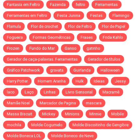
Fantasia em Feltro
Fazenda
feltro
Ferramentas
Ferramentas em Feltro
Festa Junina
Festas
Flamingo
Flamula
Flor de crochet
Flor de Feltro
Flor de Papel
Fogueira
Formas Geométricas
Frases
Frida Kahlo
Frozen
Fundo do Mar
Ganso
gatinho
Gerador de caça-palavras. Ferramentas
Gerador de títulos
Gráfico Patchwork
gravata
Guirlanda
Halloween
Harry Potter
Homem Aranha
Hulk
Ideias
Jessy
laco
Laço
Linhas
Livro Sensorial
Macramê
Mamãe Noel
Marcador de Pagina
mascara
Massa Biscuit
Mickey
Minions
Minnie
Mobile
mochila
Molde Cogumelo
Molde Biscoitinho de Gengibre
Molde Boneca LOL
Molde Boneco de Neve