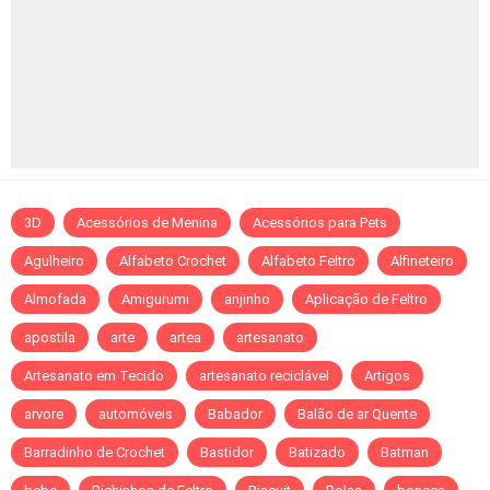
3D
Acessórios de Menina
Acessórios para Pets
Agulheiro
Alfabeto Crochet
Alfabeto Feltro
Alfineteiro
Almofada
Amigurumi
anjinho
Aplicação de Feltro
apostila
arte
artea
artesanato
Artesanato em Tecido
artesanato reciclável
Artigos
arvore
automóveis
Babador
Balão de ar Quente
Barradinho de Crochet
Bastidor
Batizado
Batman