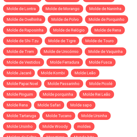
Molde de Lontra
Molde de Morango
Molde de Naninha
Molde de Ovelhinha
Molde de Polvo
Molde de Porquinho
Molde de Raposinha
Molde de Relógio
Molde de Rena
Molde de Shi-Tzu
Molde de Tigre
Molde de Touro
Molde de Trem
Molde de Unicórnio
Molde de Vaquinha
Molde de Vestidos
Molde Ferradura
Molde Fusca
Molde Jacaré
Molde Kombi
Molde Leão
Molde Papai Noel
Molde Passarinho
Molde Picolé
Molde Pinguim
Molde porquinha
Molde Rei Leão
Molde Rena
Molde Safari
Molde sapo
Molde Tartaruga
Molde Tucano
Molde Ursinha
Molde Ursinho
Molde Woody
moldes