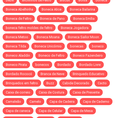
bebe
Bichinhos de Feltro
Biscuit
Bolsa
boneca
Boneca Abelhinha
Boneca Alice
Boneca Bailarina
Boneca de Feltro
Boneca de Pano
Boneca Emília
boneca feltro moldes de feltro
Boneca Jogadora
Boneca Metoo
Boneca Moana
Boneca Sailor Moon
Boneca Tilda
Boneca Unicórnio
bonecas
boneco
Boneco Aladdin
Boneco de Feltro
Boneco Fazendeiro
Boneco Pirata
bonecos
Bordado
Bordado Livre
Bordado Rococó
Branca de Neve
Brinquedo Educativo
Brinquedos em feltro
Buzz
Cabide Decorado
Cacto
Caixa de correio
Caixa de Costura
Caixa de Presente
Camaleão
Camelo
Capa de Cadeira
Capa de Caderno
Capa de caneca
Capa de Celular
Capa de Mesa