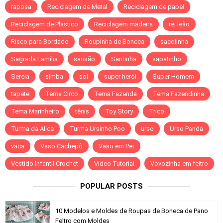
raposa
Reciclagem de Metal
Reciclagem de papel
Reciclagem de Plastico
Reciclagem madeira
rei leão
Risco para Bordado
Roupinha de Boneca
sacolinha
Sagrada Família
sansão
Santinha
sapatinho
Sereia
simba
sol
super herói
Super Homem
tapete
Tema Circo
Tema Fazenda
Tema Fazendinha
Tema Marinheiro
tênis
Toy Story
Trico
Turma da Alice
Turma Ursinho Poo
urso
Urso Panda
vaca
Vaso Cachepô
Vaso em Pet
Vestido Infantil Crochet
Vídeo Tutorial
Vovozinha em feltro
POPULAR POSTS
10 Modelos e Moldes de Roupas de Boneca de Pano
Feltro com Moldes