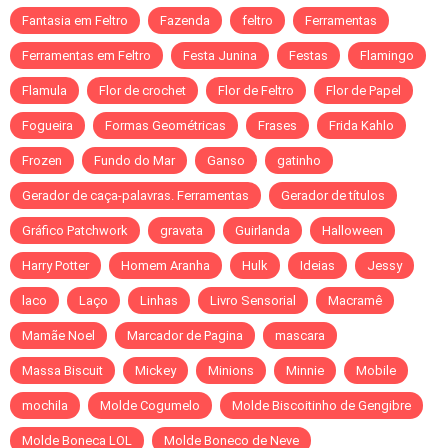
Fantasia em Feltro
Fazenda
feltro
Ferramentas
Ferramentas em Feltro
Festa Junina
Festas
Flamingo
Flamula
Flor de crochet
Flor de Feltro
Flor de Papel
Fogueira
Formas Geométricas
Frases
Frida Kahlo
Frozen
Fundo do Mar
Ganso
gatinho
Gerador de caça-palavras. Ferramentas
Gerador de títulos
Gráfico Patchwork
gravata
Guirlanda
Halloween
Harry Potter
Homem Aranha
Hulk
Ideias
Jessy
laco
Laço
Linhas
Livro Sensorial
Macramê
Mamãe Noel
Marcador de Pagina
mascara
Massa Biscuit
Mickey
Minions
Minnie
Mobile
mochila
Molde Cogumelo
Molde Biscoitinho de Gengibre
Molde Boneca LOL
Molde Boneco de Neve