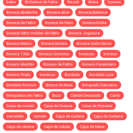
bebe
Bichinhos de Feltro
Biscuit
Bolsa
boneca
Boneca Abelhinha
Boneca Alice
Boneca Bailarina
Boneca de Feltro
Boneca de Pano
Boneca Emília
boneca feltro moldes de feltro
Boneca Jogadora
Boneca Metoo
Boneca Moana
Boneca Sailor Moon
Boneca Tilda
Boneca Unicórnio
bonecas
boneco
Boneco Aladdin
Boneco de Feltro
Boneco Fazendeiro
Boneco Pirata
bonecos
Bordado
Bordado Livre
Bordado Rococó
Branca de Neve
Brinquedo Educativo
Brinquedos em feltro
Buzz
Cabide Decorado
Cacto
Caixa de correio
Caixa de Costura
Caixa de Presente
Camaleão
Camelo
Capa de Cadeira
Capa de Caderno
Capa de caneca
Capa de Celular
Capa de Mesa