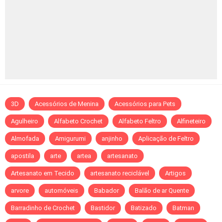
3D
Acessórios de Menina
Acessórios para Pets
Agulheiro
Alfabeto Crochet
Alfabeto Feltro
Alfineteiro
Almofada
Amigurumi
anjinho
Aplicação de Feltro
apostila
arte
artea
artesanato
Artesanato em Tecido
artesanato reciclável
Artigos
arvore
automóveis
Babador
Balão de ar Quente
Barradinho de Crochet
Bastidor
Batizado
Batman