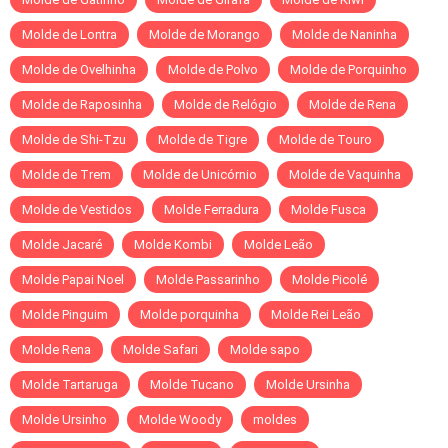
Molde de Lontra
Molde de Morango
Molde de Naninha
Molde de Ovelhinha
Molde de Polvo
Molde de Porquinho
Molde de Raposinha
Molde de Relógio
Molde de Rena
Molde de Shi-Tzu
Molde de Tigre
Molde de Touro
Molde de Trem
Molde de Unicórnio
Molde de Vaquinha
Molde de Vestidos
Molde Ferradura
Molde Fusca
Molde Jacaré
Molde Kombi
Molde Leão
Molde Papai Noel
Molde Passarinho
Molde Picolé
Molde Pinguim
Molde porquinha
Molde Rei Leão
Molde Rena
Molde Safari
Molde sapo
Molde Tartaruga
Molde Tucano
Molde Ursinha
Molde Ursinho
Molde Woody
moldes