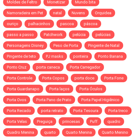
Moldes de Feltro
Monetizar
Mundo bita
Namoradeira em Pet
natal
Nuvens
Orquidea
ouriço
palhacinhos
pascoa
páscoa
passo a passo
Patchwork
pelúcia
pelúcias
Personagens Disney
Peso de Porta
Pingente de Natal
Pingente de teto
PJ masks
ponteira
Ponto Banana
Ponto Cruz
porta caneca
Porta Carregador
Porta Controle
Porta Copos
porta doce
Porta Fone
Porta Guardanapo
Porta laços
Porta Óculos
Porta Ovos
Porta Pano de Prato
Porta Papel Higiênico
Porta Recado
porta retrato
Porta Tesoura
Porta treco
Porta Velas
Preguiça
princesas
Puff
quadro
Quadro Menina
quarto
Quarto Menina
Quarto Menino