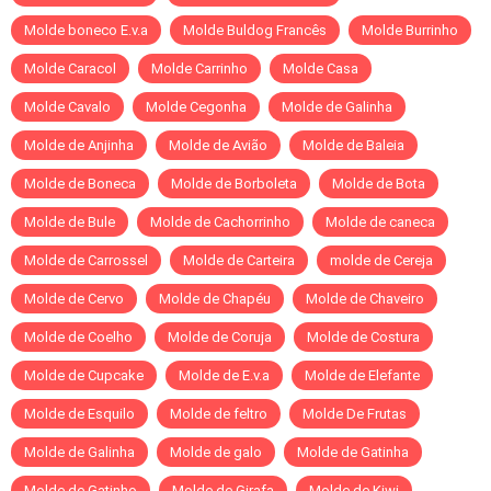
Molde boneco E.v.a
Molde Buldog Francês
Molde Burrinho
Molde Caracol
Molde Carrinho
Molde Casa
Molde Cavalo
Molde Cegonha
Molde de Galinha
Molde de Anjinha
Molde de Avião
Molde de Baleia
Molde de Boneca
Molde de Borboleta
Molde de Bota
Molde de Bule
Molde de Cachorrinho
Molde de caneca
Molde de Carrossel
Molde de Carteira
molde de Cereja
Molde de Cervo
Molde de Chapéu
Molde de Chaveiro
Molde de Coelho
Molde de Coruja
Molde de Costura
Molde de Cupcake
Molde de E.v.a
Molde de Elefante
Molde de Esquilo
Molde de feltro
Molde De Frutas
Molde de Galinha
Molde de galo
Molde de Gatinha
Molde de Gatinho
Molde de Girafa
Molde de Kiwi