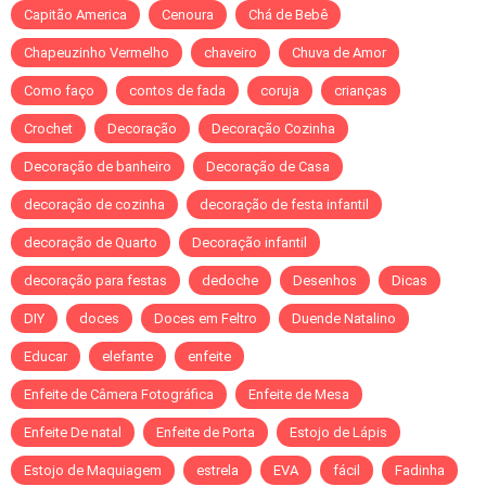
Capitão America
Cenoura
Chá de Bebê
Chapeuzinho Vermelho
chaveiro
Chuva de Amor
Como faço
contos de fada
coruja
crianças
Crochet
Decoração
Decoração Cozinha
Decoração de banheiro
Decoração de Casa
decoração de cozinha
decoração de festa infantil
decoração de Quarto
Decoração infantil
decoração para festas
dedoche
Desenhos
Dicas
DIY
doces
Doces em Feltro
Duende Natalino
Educar
elefante
enfeite
Enfeite de Câmera Fotográfica
Enfeite de Mesa
Enfeite De natal
Enfeite de Porta
Estojo de Lápis
Estojo de Maquiagem
estrela
EVA
fácil
Fadinha