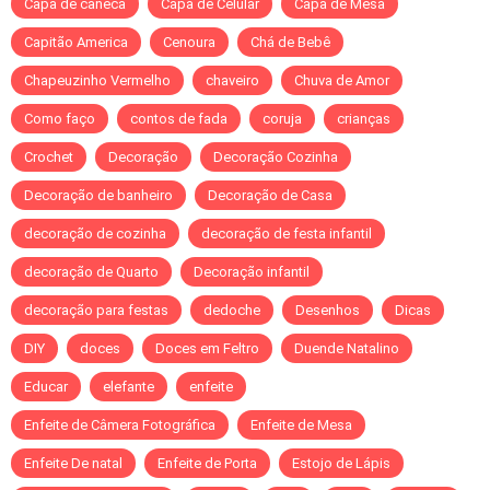
Capa de caneca
Capa de Celular
Capa de Mesa
Capitão America
Cenoura
Chá de Bebê
Chapeuzinho Vermelho
chaveiro
Chuva de Amor
Como faço
contos de fada
coruja
crianças
Crochet
Decoração
Decoração Cozinha
Decoração de banheiro
Decoração de Casa
decoração de cozinha
decoração de festa infantil
decoração de Quarto
Decoração infantil
decoração para festas
dedoche
Desenhos
Dicas
DIY
doces
Doces em Feltro
Duende Natalino
Educar
elefante
enfeite
Enfeite de Câmera Fotográfica
Enfeite de Mesa
Enfeite De natal
Enfeite de Porta
Estojo de Lápis