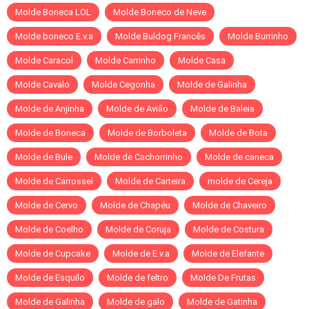
Molde Boneca LOL
Molde Boneco de Neve
Molde boneco E.v.a
Molde Buldog Francês
Molde Burrinho
Molde Caracol
Molde Carrinho
Molde Casa
Molde Cavalo
Molde Cegonha
Molde de Galinha
Molde de Anjinha
Molde de Avião
Molde de Baleia
Molde de Boneca
Molde de Borboleta
Molde de Bota
Molde de Bule
Molde de Cachorrinho
Molde de caneca
Molde de Carrossel
Molde de Carteira
molde de Cereja
Molde de Cervo
Molde de Chapéu
Molde de Chaveiro
Molde de Coelho
Molde de Coruja
Molde de Costura
Molde de Cupcake
Molde de E.v.a
Molde de Elefante
Molde de Esquilo
Molde de feltro
Molde De Frutas
Molde de Galinha
Molde de galo
Molde de Gatinha