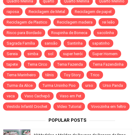
Quadro Menina
quarto
Quarto Menina
Quarto Menino
raposa
Reciclagem de Metal
Reciclagem de papel
Reciclagem de Plastico
Reciclagem madeira
rei leão
Risco para Bordado
Roupinha de Boneca
sacolinha
Sagrada Família
sansão
Santinha
sapatinho
Sereia
simba
sol
super herói
Super Homem
tapete
Tema Circo
Tema Fazenda
Tema Fazendinha
Tema Marinheiro
tênis
Toy Story
Trico
Turma da Alice
Turma Ursinho Poo
urso
Urso Panda
vaca
Vaso Cachepô
Vaso em Pet
Vestido Infantil Crochet
Vídeo Tutorial
Vovozinha em feltro
POPULAR POSTS