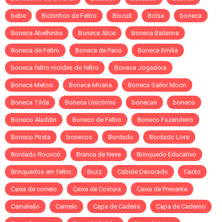
bebe
Bichinhos de Feltro
Biscuit
Bolsa
boneca
Boneca Abelhinha
Boneca Alice
Boneca Bailarina
Boneca de Feltro
Boneca de Pano
Boneca Emília
boneca feltro moldes de feltro
Boneca Jogadora
Boneca Metoo
Boneca Moana
Boneca Sailor Moon
Boneca Tilda
Boneca Unicórnio
bonecas
boneco
Boneco Aladdin
Boneco de Feltro
Boneco Fazendeiro
Boneco Pirata
bonecos
Bordado
Bordado Livre
Bordado Rococó
Branca de Neve
Brinquedo Educativo
Brinquedos em feltro
Buzz
Cabide Decorado
Cacto
Caixa de correio
Caixa de Costura
Caixa de Presente
Camaleão
Camelo
Capa de Cadeira
Capa de Caderno