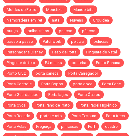
Moldes de Feltro
Monetizar
Mundo bita
Namoradeira em Pet
natal
Nuvens
Orquidea
ouriço
palhacinhos
pascoa
páscoa
passo a passo
Patchwork
pelúcia
pelúcias
Personagens Disney
Peso de Porta
Pingente de Natal
Pingente de teto
PJ masks
ponteira
Ponto Banana
Ponto Cruz
porta caneca
Porta Carregador
Porta Controle
Porta Copos
porta doce
Porta Fone
Porta Guardanapo
Porta laços
Porta Óculos
Porta Ovos
Porta Pano de Prato
Porta Papel Higiênico
Porta Recado
porta retrato
Porta Tesoura
Porta treco
Porta Velas
Preguiça
princesas
Puff
quadro