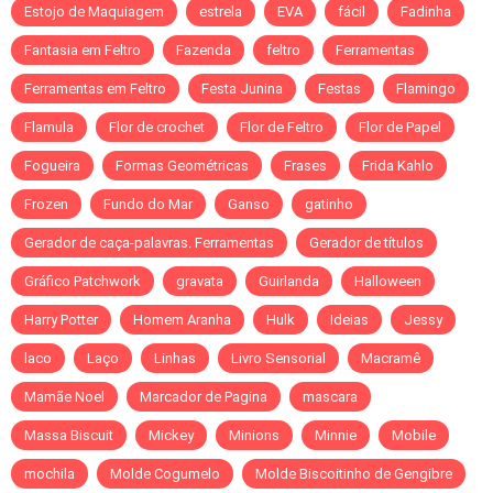
Estojo de Maquiagem
estrela
EVA
fácil
Fadinha
Fantasia em Feltro
Fazenda
feltro
Ferramentas
Ferramentas em Feltro
Festa Junina
Festas
Flamingo
Flamula
Flor de crochet
Flor de Feltro
Flor de Papel
Fogueira
Formas Geométricas
Frases
Frida Kahlo
Frozen
Fundo do Mar
Ganso
gatinho
Gerador de caça-palavras. Ferramentas
Gerador de títulos
Gráfico Patchwork
gravata
Guirlanda
Halloween
Harry Potter
Homem Aranha
Hulk
Ideias
Jessy
laco
Laço
Linhas
Livro Sensorial
Macramê
Mamãe Noel
Marcador de Pagina
mascara
Massa Biscuit
Mickey
Minions
Minnie
Mobile
mochila
Molde Cogumelo
Molde Biscoitinho de Gengibre