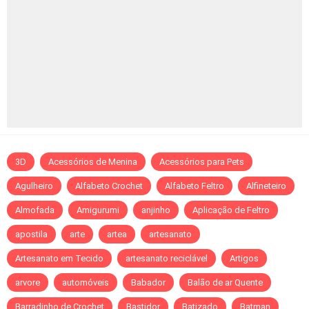
3D
Acessórios de Menina
Acessórios para Pets
Agulheiro
Alfabeto Crochet
Alfabeto Feltro
Alfineteiro
Almofada
Amigurumi
anjinho
Aplicação de Feltro
apostila
arte
artea
artesanato
Artesanato em Tecido
artesanato reciclável
Artigos
arvore
automóveis
Babador
Balão de ar Quente
Barradinho de Crochet
Bastidor
Batizado
Batman