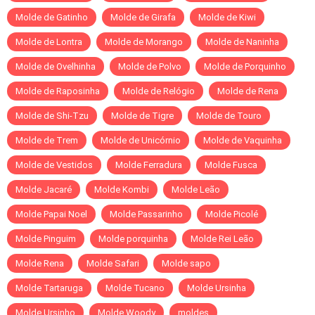
Molde de Gatinho
Molde de Girafa
Molde de Kiwi
Molde de Lontra
Molde de Morango
Molde de Naninha
Molde de Ovelhinha
Molde de Polvo
Molde de Porquinho
Molde de Raposinha
Molde de Relógio
Molde de Rena
Molde de Shi-Tzu
Molde de Tigre
Molde de Touro
Molde de Trem
Molde de Unicórnio
Molde de Vaquinha
Molde de Vestidos
Molde Ferradura
Molde Fusca
Molde Jacaré
Molde Kombi
Molde Leão
Molde Papai Noel
Molde Passarinho
Molde Picolé
Molde Pinguim
Molde porquinha
Molde Rei Leão
Molde Rena
Molde Safari
Molde sapo
Molde Tartaruga
Molde Tucano
Molde Ursinha
Molde Ursinho
Molde Woody
moldes