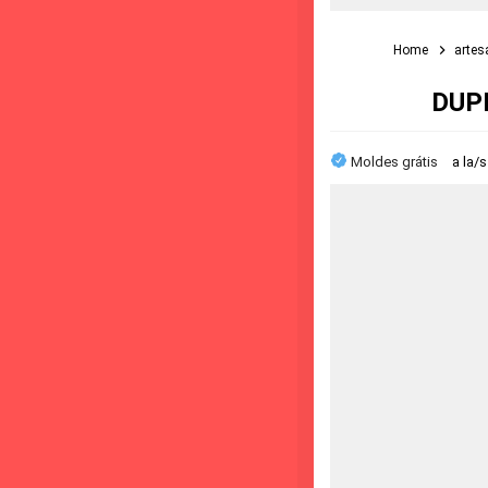
Home
arte
DUPL
Moldes grátis
a la/