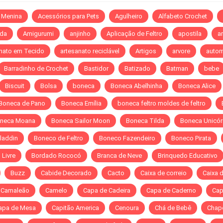
 Menina
Acessórios para Pets
Agulheiro
Alfabeto Crochet
da
Amigurumi
anjinho
Aplicação de Feltro
apostila
ar
nato em Tecido
artesanato reciclável
Artigos
arvore
autom
Barradinho de Crochet
Bastidor
Batizado
Batman
bebe
Biscuit
Bolsa
boneca
Boneca Abelhinha
Boneca Alice
Boneca de Pano
Boneca Emília
boneca feltro moldes de feltro
neca Moana
Boneca Sailor Moon
Boneca Tilda
Boneca Unicór
laddin
Boneco de Feltro
Boneco Fazendeiro
Boneco Pirata
Livre
Bordado Rococó
Branca de Neve
Brinquedo Educativo
Buzz
Cabide Decorado
Cacto
Caixa de correio
Caixa 
Camaleão
Camelo
Capa de Cadeira
Capa de Caderno
Cap
apa de Mesa
Capitão America
Cenoura
Chá de Bebê
Chap