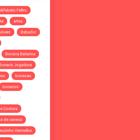
Alfabeto Feltro
te
artea
óveis
Babador
Boneca Bailarina
Boneca Jogadora
nio
bonecas
bonecos
de Costura
a de caneca
euzinho Vermelho