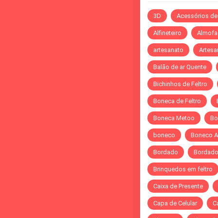
3D
Acessórios de
Alfineteiro
Almofa
artesanato
Artesa
Balão de ar Quente
Bichinhos de Feltro
Boneca de Feltro
Boneca Metoo
Bo
boneco
Boneco A
Bordado
Bordado 
Brinquedos em feltro
Caixa de Presente
Capa de Celular
C