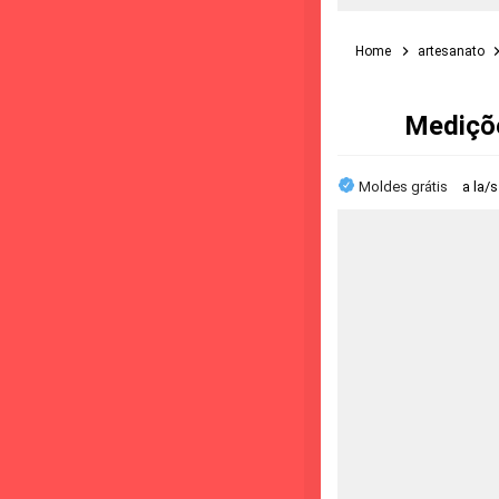
Home
artesanato
Mediçõe
Moldes grátis
a la/