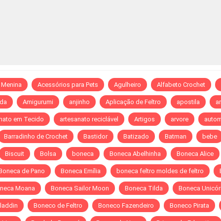
 Menina
Acessórios para Pets
Agulheiro
Alfabeto Crochet
da
Amigurumi
anjinho
Aplicação de Feltro
apostila
ar
nato em Tecido
artesanato reciclável
Artigos
arvore
autom
Barradinho de Crochet
Bastidor
Batizado
Batman
bebe
Biscuit
Bolsa
boneca
Boneca Abelhinha
Boneca Alice
Boneca de Pano
Boneca Emília
boneca feltro moldes de feltro
neca Moana
Boneca Sailor Moon
Boneca Tilda
Boneca Unicór
laddin
Boneco de Feltro
Boneco Fazendeiro
Boneco Pirata