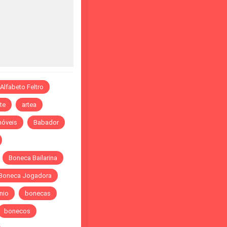
Alfabeto Feltro
te
artea
óveis
Babador
Boneca Bailarina
Boneca Jogadora
nio
bonecas
bonecos