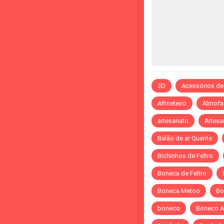
3D
Acessórios de
Alfineteiro
Almofa
artesanato
Artesa
Balão de ar Quente
Bichinhos de Feltro
Boneca de Feltro
Boneca Metoo
Bo
boneco
Boneco A