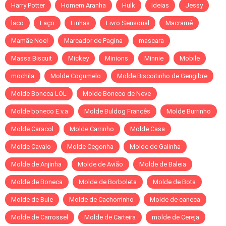
Harry Potter
Homem Aranha
Hulk
Ideias
Jessy
laco
Laço
Linhas
Livro Sensorial
Macramê
Mamãe Noel
Marcador de Pagina
mascara
Massa Biscuit
Mickey
Minions
Minnie
Mobile
mochila
Molde Cogumelo
Molde Biscoitinho de Gengibre
Molde Boneca LOL
Molde Boneco de Neve
Molde boneco E.v.a
Molde Buldog Francês
Molde Burrinho
Molde Caracol
Molde Carrinho
Molde Casa
Molde Cavalo
Molde Cegonha
Molde de Galinha
Molde de Anjinha
Molde de Avião
Molde de Baleia
Molde de Boneca
Molde de Borboleta
Molde de Bota
Molde de Bule
Molde de Cachorrinho
Molde de caneca
Molde de Carrossel
Molde de Carteira
molde de Cereja