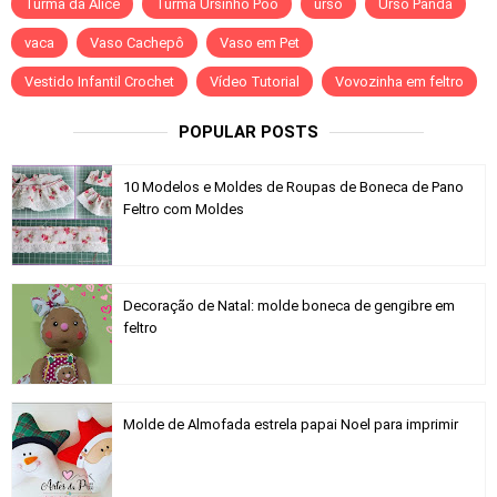
Turma da Alice
Turma Ursinho Poo
urso
Urso Panda
vaca
Vaso Cachepô
Vaso em Pet
Vestido Infantil Crochet
Vídeo Tutorial
Vovozinha em feltro
POPULAR POSTS
10 Modelos e Moldes de Roupas de Boneca de Pano
Feltro com Moldes
Decoração de Natal: molde boneca de gengibre em
feltro
Molde de Almofada estrela papai Noel para imprimir