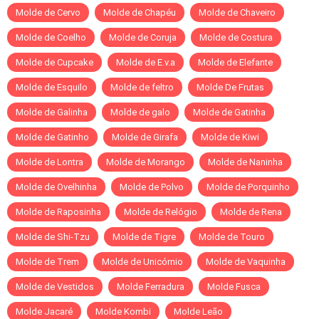
Molde de Cervo
Molde de Chapéu
Molde de Chaveiro
Molde de Coelho
Molde de Coruja
Molde de Costura
Molde de Cupcake
Molde de E.v.a
Molde de Elefante
Molde de Esquilo
Molde de feltro
Molde De Frutas
Molde de Galinha
Molde de galo
Molde de Gatinha
Molde de Gatinho
Molde de Girafa
Molde de Kiwi
Molde de Lontra
Molde de Morango
Molde de Naninha
Molde de Ovelhinha
Molde de Polvo
Molde de Porquinho
Molde de Raposinha
Molde de Relógio
Molde de Rena
Molde de Shi-Tzu
Molde de Tigre
Molde de Touro
Molde de Trem
Molde de Unicórnio
Molde de Vaquinha
Molde de Vestidos
Molde Ferradura
Molde Fusca
Molde Jacaré
Molde Kombi
Molde Leão