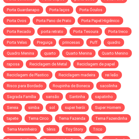
Porta Guardanapo
Porta laços
Porta Óculos
Porta Ovos
Porta Pano de Prato
Porta Papel Higiênico
Porta Recado
porta retrato
Porta Tesoura
Porta treco
Porta Velas
Preguiça
princesas
Puff
quadro
Quadro Menina
quarto
Quarto Menina
Quarto Menino
raposa
Reciclagem de Metal
Reciclagem de papel
Reciclagem de Plastico
Reciclagem madeira
rei leão
Risco para Bordado
Roupinha de Boneca
sacolinha
Sagrada Família
sansão
Santinha
sapatinho
Sereia
simba
sol
super herói
Super Homem
tapete
Tema Circo
Tema Fazenda
Tema Fazendinha
Tema Marinheiro
tênis
Toy Story
Trico