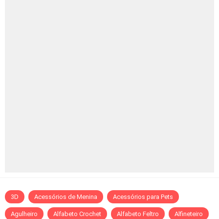
3D
Acessórios de Menina
Acessórios para Pets
Agulheiro
Alfabeto Crochet
Alfabeto Feltro
Alfineteiro