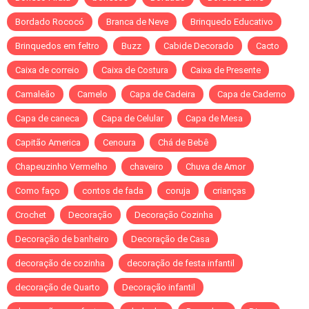
Bordado Rococó
Branca de Neve
Brinquedo Educativo
Brinquedos em feltro
Buzz
Cabide Decorado
Cacto
Caixa de correio
Caixa de Costura
Caixa de Presente
Camaleão
Camelo
Capa de Cadeira
Capa de Caderno
Capa de caneca
Capa de Celular
Capa de Mesa
Capitão America
Cenoura
Chá de Bebê
Chapeuzinho Vermelho
chaveiro
Chuva de Amor
Como faço
contos de fada
coruja
crianças
Crochet
Decoração
Decoração Cozinha
Decoração de banheiro
Decoração de Casa
decoração de cozinha
decoração de festa infantil
decoração de Quarto
Decoração infantil