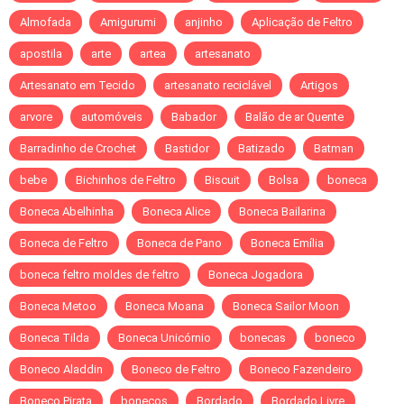
Almofada
Amigurumi
anjinho
Aplicação de Feltro
apostila
arte
artea
artesanato
Artesanato em Tecido
artesanato reciclável
Artigos
arvore
automóveis
Babador
Balão de ar Quente
Barradinho de Crochet
Bastidor
Batizado
Batman
bebe
Bichinhos de Feltro
Biscuit
Bolsa
boneca
Boneca Abelhinha
Boneca Alice
Boneca Bailarina
Boneca de Feltro
Boneca de Pano
Boneca Emília
boneca feltro moldes de feltro
Boneca Jogadora
Boneca Metoo
Boneca Moana
Boneca Sailor Moon
Boneca Tilda
Boneca Unicórnio
bonecas
boneco
Boneco Aladdin
Boneco de Feltro
Boneco Fazendeiro
Boneco Pirata
bonecos
Bordado
Bordado Livre