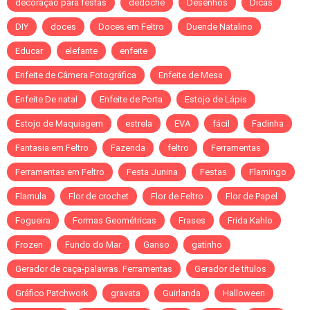
decoração para festas
dedoche
Desenhos
Dicas
DIY
doces
Doces em Feltro
Duende Natalino
Educar
elefante
enfeite
Enfeite de Câmera Fotográfica
Enfeite de Mesa
Enfeite De natal
Enfeite de Porta
Estojo de Lápis
Estojo de Maquiagem
estrela
EVA
fácil
Fadinha
Fantasia em Feltro
Fazenda
feltro
Ferramentas
Ferramentas em Feltro
Festa Junina
Festas
Flamingo
Flamula
Flor de crochet
Flor de Feltro
Flor de Papel
Fogueira
Formas Geométricas
Frases
Frida Kahlo
Frozen
Fundo do Mar
Ganso
gatinho
Gerador de caça-palavras. Ferramentas
Gerador de títulos
Gráfico Patchwork
gravata
Guirlanda
Halloween