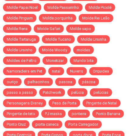
Molde Papai Noel
Molde Passarinho
Molde Picolé
Molde Pinguim
Molde porquinha
Molde Rei Leão
Molde Rena
Molde Safari
Molde sapo
Molde Tartaruga
Molde Tucano
Molde Ursinha
Molde Ursinho
Molde Woody
moldes
Moldes de Feltro
Monetizar
Mundo bita
Namoradeira em Pet
natal
Nuvens
Orquidea
ouriço
palhacinhos
pascoa
páscoa
passo a passo
Patchwork
pelúcia
pelúcias
Personagens Disney
Peso de Porta
Pingente de Natal
Pingente de teto
PJ masks
ponteira
Ponto Banana
Ponto Cruz
porta caneca
Porta Carregador
Porta Controle
Porta Copos
porta doce
Porta Fone