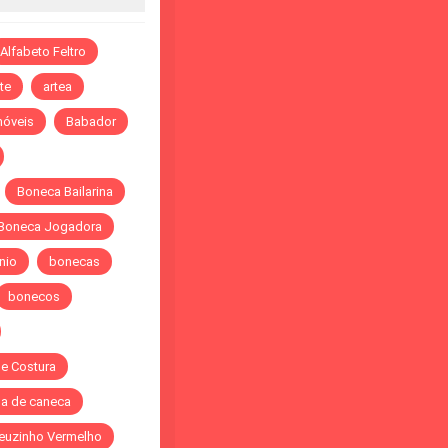
Alfabeto Feltro
te
artea
óveis
Babador
Boneca Bailarina
Boneca Jogadora
nio
bonecas
bonecos
de Costura
a de caneca
euzinho Vermelho