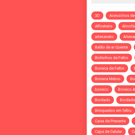
3D
Acessórios de
Alfineteiro
Almofa
artesanato
Artesa
Balão de ar Quente
Bichinhos de Feltro
Boneca de Feltro
Boneca Metoo
Bo
boneco
Boneco A
Bordado
Bordado 
Brinquedos em feltro
Caixa de Presente
Capa de Celular
C