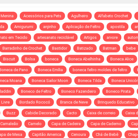
 Menina
Acessórios para Pets
Agulheiro
Alfabeto Crochet
da
Amigurumi
anjinho
Aplicação de Feltro
apostila
ar
nato em Tecido
artesanato reciclável
Artigos
arvore
autom
Barradinho de Crochet
Bastidor
Batizado
Batman
bebe
Biscuit
Bolsa
boneca
Boneca Abelhinha
Boneca Alice
Boneca de Pano
Boneca Emília
boneca feltro moldes de feltro
neca Moana
Boneca Sailor Moon
Boneca Tilda
Boneca Unicór
laddin
Boneco de Feltro
Boneco Fazendeiro
Boneco Pirata
Livre
Bordado Rococó
Branca de Neve
Brinquedo Educativo
Buzz
Cabide Decorado
Cacto
Caixa de correio
Caixa 
Camaleão
Camelo
Capa de Cadeira
Capa de Caderno
Cap
apa de Mesa
Capitão America
Cenoura
Chá de Bebê
Chap