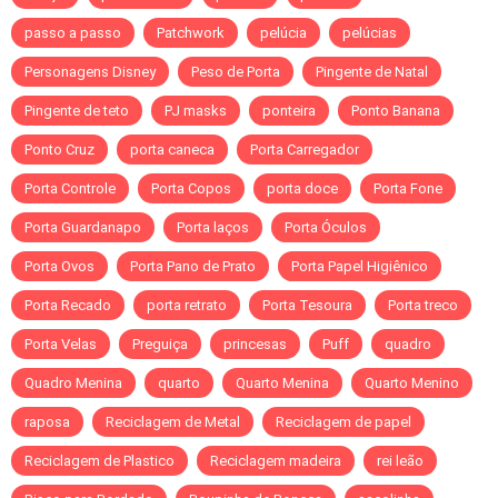
passo a passo
Patchwork
pelúcia
pelúcias
Personagens Disney
Peso de Porta
Pingente de Natal
Pingente de teto
PJ masks
ponteira
Ponto Banana
Ponto Cruz
porta caneca
Porta Carregador
Porta Controle
Porta Copos
porta doce
Porta Fone
Porta Guardanapo
Porta laços
Porta Óculos
Porta Ovos
Porta Pano de Prato
Porta Papel Higiênico
Porta Recado
porta retrato
Porta Tesoura
Porta treco
Porta Velas
Preguiça
princesas
Puff
quadro
Quadro Menina
quarto
Quarto Menina
Quarto Menino
raposa
Reciclagem de Metal
Reciclagem de papel
Reciclagem de Plastico
Reciclagem madeira
rei leão