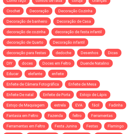
Como faço
contos de fada
coruja
crianças
Crochet
Decoração
Decoração Cozinha
Decoração de banheiro
Decoração de Casa
decoração de cozinha
decoração de festa infantil
decoração de Quarto
Decoração infantil
decoração para festas
dedoche
Desenhos
Dicas
DIY
doces
Doces em Feltro
Duende Natalino
Educar
elefante
enfeite
Enfeite de Câmera Fotográfica
Enfeite de Mesa
Enfeite De natal
Enfeite de Porta
Estojo de Lápis
Estojo de Maquiagem
estrela
EVA
fácil
Fadinha
Fantasia em Feltro
Fazenda
feltro
Ferramentas
Ferramentas em Feltro
Festa Junina
Festas
Flamingo