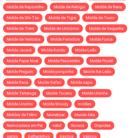
Molde de Raposinha
Molde de Relógio
Molde de Rena
Molde de Shi-Tzu
Molde de Tigre
Molde de Touro
Molde de Trem
Molde de Unicórnio
Molde de Vaquinha
Molde de Vestidos
Molde Ferradura
Molde Fusca
Molde Jacaré
Molde Kombi
Molde Leão
Molde Papai Noel
Molde Passarinho
Molde Picolé
Molde Pinguim
Molde porquinha
Molde Rei Leão
Molde Rena
Molde Safari
Molde sapo
Molde Tartaruga
Molde Tucano
Molde Ursinha
Molde Ursinho
Molde Woody
moldes
Moldes de Feltro
Monetizar
Mundo bita
Namoradeira em Pet
natal
Nuvens
Orquidea
ouriço
palhacinhos
pascoa
páscoa