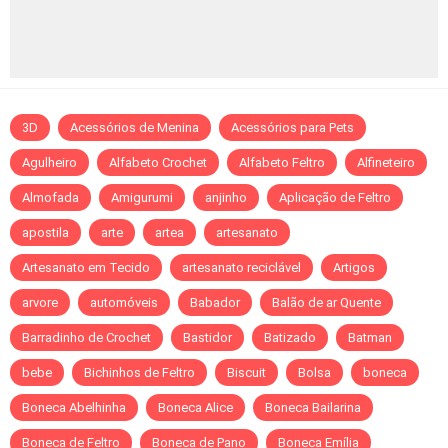
3D
Acessórios de Menina
Acessórios para Pets
Agulheiro
Alfabeto Crochet
Alfabeto Feltro
Alfineteiro
Almofada
Amigurumi
anjinho
Aplicação de Feltro
apostila
arte
artea
artesanato
Artesanato em Tecido
artesanato reciclável
Artigos
arvore
automóveis
Babador
Balão de ar Quente
Barradinho de Crochet
Bastidor
Batizado
Batman
bebe
Bichinhos de Feltro
Biscuit
Bolsa
boneca
Boneca Abelhinha
Boneca Alice
Boneca Bailarina
Boneca de Feltro
Boneca de Pano
Boneca Emília