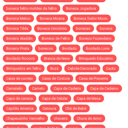
boneca feltro moldes de feltro
Boneca Jogadora
Boneca Metoo
Boneca Moana
Boneca Sailor Moon
Boneca Tilda
Boneca Unicórnio
bonecas
boneco
Boneco Aladdin
Boneco de Feltro
Boneco Fazendeiro
Boneco Pirata
bonecos
Bordado
Bordado Livre
Bordado Rococó
Branca de Neve
Brinquedo Educativo
Brinquedos em feltro
Buzz
Cabide Decorado
Cacto
Caixa de correio
Caixa de Costura
Caixa de Presente
Camaleão
Camelo
Capa de Cadeira
Capa de Caderno
Capa de caneca
Capa de Celular
Capa de Mesa
Capitão America
Cenoura
Chá de Bebê
Chapeuzinho Vermelho
chaveiro
Chuva de Amor