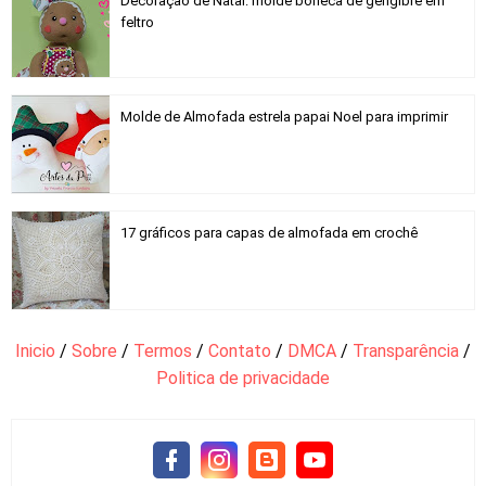
Decoração de Natal: molde boneca de gengibre em
feltro
Molde de Almofada estrela papai Noel para imprimir
17 gráficos para capas de almofada em crochê
Inicio
/
Sobre
/
Termos
/
Contato
/
DMCA
/
Transparência
/
Politica de privacidade