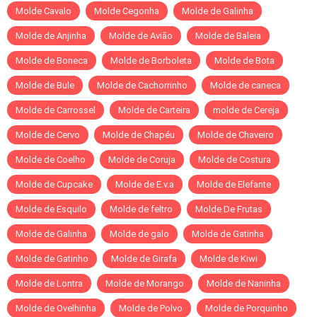
Molde Cavalo
Molde Cegonha
Molde de Galinha
Molde de Anjinha
Molde de Avião
Molde de Baleia
Molde de Boneca
Molde de Borboleta
Molde de Bota
Molde de Bule
Molde de Cachorrinho
Molde de caneca
Molde de Carrossel
Molde de Carteira
molde de Cereja
Molde de Cervo
Molde de Chapéu
Molde de Chaveiro
Molde de Coelho
Molde de Coruja
Molde de Costura
Molde de Cupcake
Molde de E.v.a
Molde de Elefante
Molde de Esquilo
Molde de feltro
Molde De Frutas
Molde de Galinha
Molde de galo
Molde de Gatinha
Molde de Gatinho
Molde de Girafa
Molde de Kiwi
Molde de Lontra
Molde de Morango
Molde de Naninha
Molde de Ovelhinha
Molde de Polvo
Molde de Porquinho