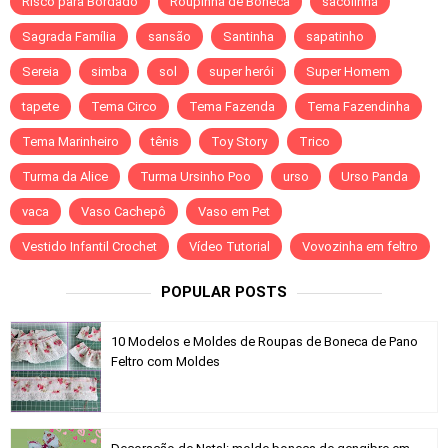
Risco para Bordado
Roupinha de Boneca
sacolinha
Sagrada Família
sansão
Santinha
sapatinho
Sereia
simba
sol
super herói
Super Homem
tapete
Tema Circo
Tema Fazenda
Tema Fazendinha
Tema Marinheiro
tênis
Toy Story
Trico
Turma da Alice
Turma Ursinho Poo
urso
Urso Panda
vaca
Vaso Cachepô
Vaso em Pet
Vestido Infantil Crochet
Vídeo Tutorial
Vovozinha em feltro
POPULAR POSTS
10 Modelos e Moldes de Roupas de Boneca de Pano
Feltro com Moldes