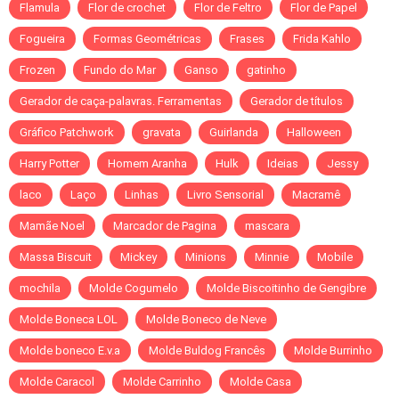
Flamula
Flor de crochet
Flor de Feltro
Flor de Papel
Fogueira
Formas Geométricas
Frases
Frida Kahlo
Frozen
Fundo do Mar
Ganso
gatinho
Gerador de caça-palavras. Ferramentas
Gerador de títulos
Gráfico Patchwork
gravata
Guirlanda
Halloween
Harry Potter
Homem Aranha
Hulk
Ideias
Jessy
laco
Laço
Linhas
Livro Sensorial
Macramê
Mamãe Noel
Marcador de Pagina
mascara
Massa Biscuit
Mickey
Minions
Minnie
Mobile
mochila
Molde Cogumelo
Molde Biscoitinho de Gengibre
Molde Boneca LOL
Molde Boneco de Neve
Molde boneco E.v.a
Molde Buldog Francês
Molde Burrinho
Molde Caracol
Molde Carrinho
Molde Casa