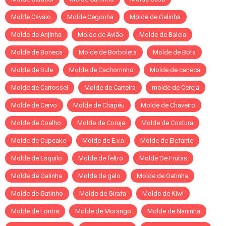
Molde Cavalo
Molde Cegonha
Molde de Galinha
Molde de Anjinha
Molde de Avião
Molde de Baleia
Molde de Boneca
Molde de Borboleta
Molde de Bota
Molde de Bule
Molde de Cachorrinho
Molde de caneca
Molde de Carrossel
Molde de Carteira
molde de Cereja
Molde de Cervo
Molde de Chapéu
Molde de Chaveiro
Molde de Coelho
Molde de Coruja
Molde de Costura
Molde de Cupcake
Molde de E.v.a
Molde de Elefante
Molde de Esquilo
Molde de feltro
Molde De Frutas
Molde de Galinha
Molde de galo
Molde de Gatinha
Molde de Gatinho
Molde de Girafa
Molde de Kiwi
Molde de Lontra
Molde de Morango
Molde de Naninha