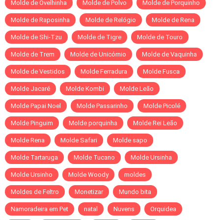
Molde de Ovelhinha
Molde de Polvo
Molde de Porquinho
Molde de Raposinha
Molde de Relógio
Molde de Rena
Molde de Shi-Tzu
Molde de Tigre
Molde de Touro
Molde de Trem
Molde de Unicórnio
Molde de Vaquinha
Molde de Vestidos
Molde Ferradura
Molde Fusca
Molde Jacaré
Molde Kombi
Molde Leão
Molde Papai Noel
Molde Passarinho
Molde Picolé
Molde Pinguim
Molde porquinha
Molde Rei Leão
Molde Rena
Molde Safari
Molde sapo
Molde Tartaruga
Molde Tucano
Molde Ursinha
Molde Ursinho
Molde Woody
moldes
Moldes de Feltro
Monetizar
Mundo bita
Namoradeira em Pet
natal
Nuvens
Orquidea