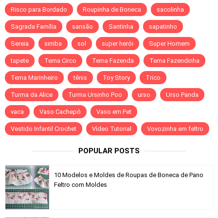
Risco para Bordado
Roupinha de Boneca
sacolinha
Sagrada Família
sansão
Santinha
sapatinho
Sereia
simba
sol
super herói
Super Homem
tapete
Tema Circo
Tema Fazenda
Tema Fazendinha
Tema Marinheiro
tênis
Toy Story
Trico
Turma da Alice
Turma Ursinho Poo
urso
Urso Panda
vaca
Vaso Cachepô
Vaso em Pet
Vestido Infantil Crochet
Vídeo Tutorial
Vovozinha em feltro
POPULAR POSTS
10 Modelos e Moldes de Roupas de Boneca de Pano
Feltro com Moldes