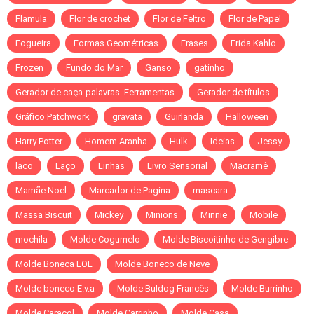
Flamula
Flor de crochet
Flor de Feltro
Flor de Papel
Fogueira
Formas Geométricas
Frases
Frida Kahlo
Frozen
Fundo do Mar
Ganso
gatinho
Gerador de caça-palavras. Ferramentas
Gerador de títulos
Gráfico Patchwork
gravata
Guirlanda
Halloween
Harry Potter
Homem Aranha
Hulk
Ideias
Jessy
laco
Laço
Linhas
Livro Sensorial
Macramê
Mamãe Noel
Marcador de Pagina
mascara
Massa Biscuit
Mickey
Minions
Minnie
Mobile
mochila
Molde Cogumelo
Molde Biscoitinho de Gengibre
Molde Boneca LOL
Molde Boneco de Neve
Molde boneco E.v.a
Molde Buldog Francês
Molde Burrinho
Molde Caracol
Molde Carrinho
Molde Casa