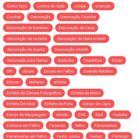
Como faço
contos de fada
coruja
crianças
Crochet
Decoração
Decoração Cozinha
Decoração de banheiro
Decoração de Casa
decoração de cozinha
decoração de festa infantil
decoração de Quarto
Decoração infantil
decoração para festas
dedoche
Desenhos
Dicas
DIY
doces
Doces em Feltro
Duende Natalino
Educar
elefante
enfeite
Enfeite de Câmera Fotográfica
Enfeite de Mesa
Enfeite De natal
Enfeite de Porta
Estojo de Lápis
Estojo de Maquiagem
estrela
EVA
fácil
Fadinha
Fantasia em Feltro
Fazenda
feltro
Ferramentas
Ferramentas em Feltro
Festa Junina
Festas
Flamingo