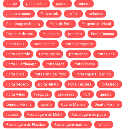
ouriço
palhacinhos
pascoa
páscoa
passo a passo
Patchwork
pelúcia
pelúcias
Personagens Disney
Peso de Porta
Pingente de Natal
Pingente de teto
PJ masks
ponteira
Ponto Banana
Ponto Cruz
porta caneca
Porta Carregador
Porta Controle
Porta Copos
porta doce
Porta Fone
Porta Guardanapo
Porta laços
Porta Óculos
Porta Ovos
Porta Pano de Prato
Porta Papel Higiênico
Porta Recado
porta retrato
Porta Tesoura
Porta treco
Porta Velas
Preguiça
princesas
Puff
quadro
Quadro Menina
quarto
Quarto Menina
Quarto Menino
raposa
Reciclagem de Metal
Reciclagem de papel
Reciclagem de Plastico
Reciclagem madeira
rei leão