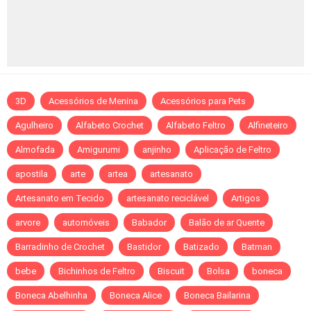
3D
Acessórios de Menina
Acessórios para Pets
Agulheiro
Alfabeto Crochet
Alfabeto Feltro
Alfineteiro
Almofada
Amigurumi
anjinho
Aplicação de Feltro
apostila
arte
artea
artesanato
Artesanato em Tecido
artesanato reciclável
Artigos
arvore
automóveis
Babador
Balão de ar Quente
Barradinho de Crochet
Bastidor
Batizado
Batman
bebe
Bichinhos de Feltro
Biscuit
Bolsa
boneca
Boneca Abelhinha
Boneca Alice
Boneca Bailarina