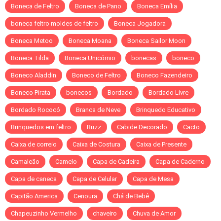
Boneca de Feltro
Boneca de Pano
Boneca Emília
boneca feltro moldes de feltro
Boneca Jogadora
Boneca Metoo
Boneca Moana
Boneca Sailor Moon
Boneca Tilda
Boneca Unicórnio
bonecas
boneco
Boneco Aladdin
Boneco de Feltro
Boneco Fazendeiro
Boneco Pirata
bonecos
Bordado
Bordado Livre
Bordado Rococó
Branca de Neve
Brinquedo Educativo
Brinquedos em feltro
Buzz
Cabide Decorado
Cacto
Caixa de correio
Caixa de Costura
Caixa de Presente
Camaleão
Camelo
Capa de Cadeira
Capa de Caderno
Capa de caneca
Capa de Celular
Capa de Mesa
Capitão America
Cenoura
Chá de Bebê
Chapeuzinho Vermelho
chaveiro
Chuva de Amor