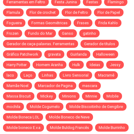
Ferramentas em Feltro
Festa Junina
Festas
Flamingo
Flamula
Flor de crochet
Flor de Feltro
Flor de Papel
Fogueira
Formas Geométricas
Frases
Frida Kahlo
Frozen
Fundo do Mar
Ganso
gatinho
Gerador de caça-palavras. Ferramentas
Gerador de títulos
Gráfico Patchwork
gravata
Guirlanda
Halloween
Harry Potter
Homem Aranha
Hulk
Ideias
Jessy
laco
Laço
Linhas
Livro Sensorial
Macramê
Mamãe Noel
Marcador de Pagina
mascara
Massa Biscuit
Mickey
Minions
Minnie
Mobile
mochila
Molde Cogumelo
Molde Biscoitinho de Gengibre
Molde Boneca LOL
Molde Boneco de Neve
Molde boneco E.v.a
Molde Buldog Francês
Molde Burrinho