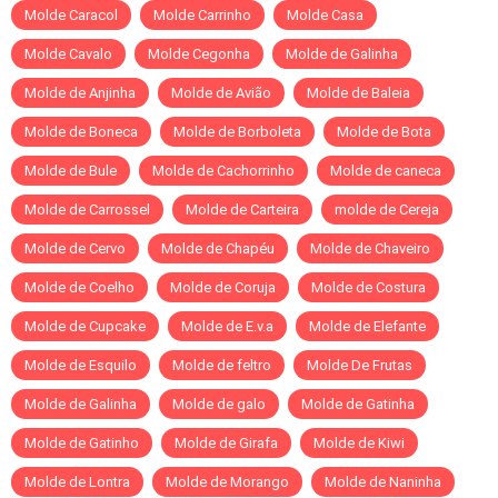
Molde Caracol
Molde Carrinho
Molde Casa
Molde Cavalo
Molde Cegonha
Molde de Galinha
Molde de Anjinha
Molde de Avião
Molde de Baleia
Molde de Boneca
Molde de Borboleta
Molde de Bota
Molde de Bule
Molde de Cachorrinho
Molde de caneca
Molde de Carrossel
Molde de Carteira
molde de Cereja
Molde de Cervo
Molde de Chapéu
Molde de Chaveiro
Molde de Coelho
Molde de Coruja
Molde de Costura
Molde de Cupcake
Molde de E.v.a
Molde de Elefante
Molde de Esquilo
Molde de feltro
Molde De Frutas
Molde de Galinha
Molde de galo
Molde de Gatinha
Molde de Gatinho
Molde de Girafa
Molde de Kiwi
Molde de Lontra
Molde de Morango
Molde de Naninha