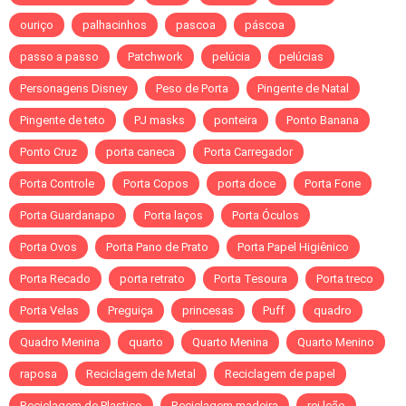
ouriço
palhacinhos
pascoa
páscoa
passo a passo
Patchwork
pelúcia
pelúcias
Personagens Disney
Peso de Porta
Pingente de Natal
Pingente de teto
PJ masks
ponteira
Ponto Banana
Ponto Cruz
porta caneca
Porta Carregador
Porta Controle
Porta Copos
porta doce
Porta Fone
Porta Guardanapo
Porta laços
Porta Óculos
Porta Ovos
Porta Pano de Prato
Porta Papel Higiênico
Porta Recado
porta retrato
Porta Tesoura
Porta treco
Porta Velas
Preguiça
princesas
Puff
quadro
Quadro Menina
quarto
Quarto Menina
Quarto Menino
raposa
Reciclagem de Metal
Reciclagem de papel
Reciclagem de Plastico
Reciclagem madeira
rei leão