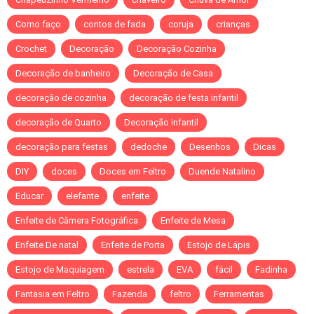
Como faço
contos de fada
coruja
crianças
Crochet
Decoração
Decoração Cozinha
Decoração de banheiro
Decoração de Casa
decoração de cozinha
decoração de festa infantil
decoração de Quarto
Decoração infantil
decoração para festas
dedoche
Desenhos
Dicas
DIY
doces
Doces em Feltro
Duende Natalino
Educar
elefante
enfeite
Enfeite de Câmera Fotográfica
Enfeite de Mesa
Enfeite De natal
Enfeite de Porta
Estojo de Lápis
Estojo de Maquiagem
estrela
EVA
fácil
Fadinha
Fantasia em Feltro
Fazenda
feltro
Ferramentas