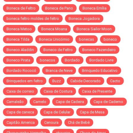
Boneca de Feltro
Boneca de Pano
Boneca Emília
boneca feltro moldes de feltro
Boneca Jogadora
Boneca Metoo
Boneca Moana
Boneca Sailor Moon
Boneca Tilda
Boneca Unicórnio
bonecas
boneco
Boneco Aladdin
Boneco de Feltro
Boneco Fazendeiro
Boneco Pirata
bonecos
Bordado
Bordado Livre
Bordado Rococó
Branca de Neve
Brinquedo Educativo
Brinquedos em feltro
Buzz
Cabide Decorado
Cacto
Caixa de correio
Caixa de Costura
Caixa de Presente
Camaleão
Camelo
Capa de Cadeira
Capa de Caderno
Capa de caneca
Capa de Celular
Capa de Mesa
Capitão America
Cenoura
Chá de Bebê
Chapeuzinho Vermelho
chaveiro
Chuva de Amor