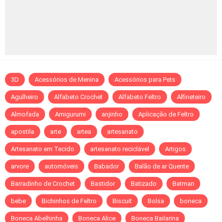
3D
Acessórios de Menina
Acessórios para Pets
Agulheiro
Alfabeto Crochet
Alfabeto Feltro
Alfineteiro
Almofada
Amigurumi
anjinho
Aplicação de Feltro
apostila
arte
artea
artesanato
Artesanato em Tecido
artesanato reciclável
Artigos
arvore
automóveis
Babador
Balão de ar Quente
Barradinho de Crochet
Bastidor
Batizado
Batman
bebe
Bichinhos de Feltro
Biscuit
Bolsa
boneca
Boneca Abelhinha
Boneca Alice
Boneca Bailarina