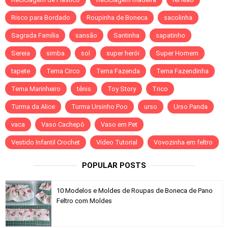
Risco para Bordado
Roupinha de Boneca
sacolinha
Sagrada Família
sansão
Santinha
sapatinho
Sereia
simba
sol
super herói
Super Homem
tapete
Tema Circo
Tema Fazenda
Tema Fazendinha
Tema Marinheiro
tênis
Toy Story
Trico
Turma da Alice
Turma Ursinho Poo
urso
Urso Panda
vaca
Vaso Cachepô
Vaso em Pet
Vestido Infantil Crochet
Vídeo Tutorial
Vovozinha em feltro
POPULAR POSTS
10 Modelos e Moldes de Roupas de Boneca de Pano
Feltro com Moldes