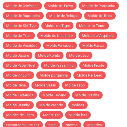
Molde de Ovelhinha
Molde de Polvo
Molde de Porquinho
Molde de Raposinha
Molde de Relógio
Molde de Rena
Molde de Shi-Tzu
Molde de Tigre
Molde de Touro
Molde de Trem
Molde de Unicórnio
Molde de Vaquinha
Molde de Vestidos
Molde Ferradura
Molde Fusca
Molde Jacaré
Molde Kombi
Molde Leão
Molde Papai Noel
Molde Passarinho
Molde Picolé
Molde Pinguim
Molde porquinha
Molde Rei Leão
Molde Rena
Molde Safari
Molde sapo
Molde Tartaruga
Molde Tucano
Molde Ursinha
Molde Ursinho
Molde Woody
moldes
Moldes de Feltro
Monetizar
Mundo bita
Namoradeira em Pet
natal
Nuvens
Orquidea