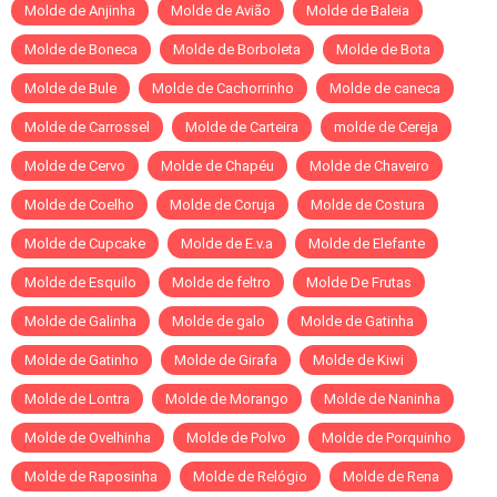
Molde de Anjinha
Molde de Avião
Molde de Baleia
Molde de Boneca
Molde de Borboleta
Molde de Bota
Molde de Bule
Molde de Cachorrinho
Molde de caneca
Molde de Carrossel
Molde de Carteira
molde de Cereja
Molde de Cervo
Molde de Chapéu
Molde de Chaveiro
Molde de Coelho
Molde de Coruja
Molde de Costura
Molde de Cupcake
Molde de E.v.a
Molde de Elefante
Molde de Esquilo
Molde de feltro
Molde De Frutas
Molde de Galinha
Molde de galo
Molde de Gatinha
Molde de Gatinho
Molde de Girafa
Molde de Kiwi
Molde de Lontra
Molde de Morango
Molde de Naninha
Molde de Ovelhinha
Molde de Polvo
Molde de Porquinho
Molde de Raposinha
Molde de Relógio
Molde de Rena