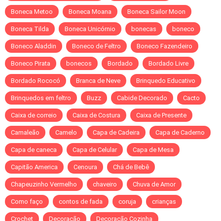
Boneca Metoo
Boneca Moana
Boneca Sailor Moon
Boneca Tilda
Boneca Unicórnio
bonecas
boneco
Boneco Aladdin
Boneco de Feltro
Boneco Fazendeiro
Boneco Pirata
bonecos
Bordado
Bordado Livre
Bordado Rococó
Branca de Neve
Brinquedo Educativo
Brinquedos em feltro
Buzz
Cabide Decorado
Cacto
Caixa de correio
Caixa de Costura
Caixa de Presente
Camaleão
Camelo
Capa de Cadeira
Capa de Caderno
Capa de caneca
Capa de Celular
Capa de Mesa
Capitão America
Cenoura
Chá de Bebê
Chapeuzinho Vermelho
chaveiro
Chuva de Amor
Como faço
contos de fada
coruja
crianças
Crochet
Decoração
Decoração Cozinha