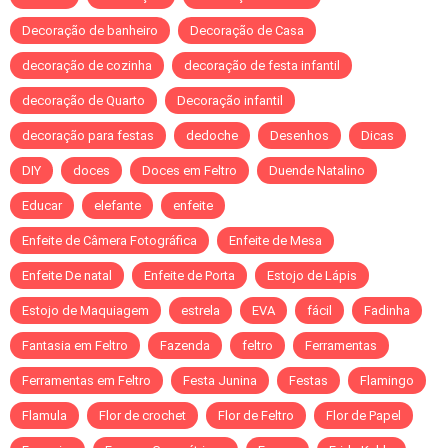
Decoração de banheiro
Decoração de Casa
decoração de cozinha
decoração de festa infantil
decoração de Quarto
Decoração infantil
decoração para festas
dedoche
Desenhos
Dicas
DIY
doces
Doces em Feltro
Duende Natalino
Educar
elefante
enfeite
Enfeite de Câmera Fotográfica
Enfeite de Mesa
Enfeite De natal
Enfeite de Porta
Estojo de Lápis
Estojo de Maquiagem
estrela
EVA
fácil
Fadinha
Fantasia em Feltro
Fazenda
feltro
Ferramentas
Ferramentas em Feltro
Festa Junina
Festas
Flamingo
Flamula
Flor de crochet
Flor de Feltro
Flor de Papel