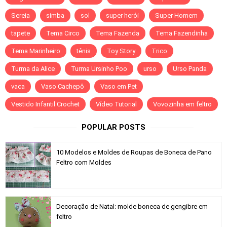
Sereia
simba
sol
super herói
Super Homem
tapete
Tema Circo
Tema Fazenda
Tema Fazendinha
Tema Marinheiro
tênis
Toy Story
Trico
Turma da Alice
Turma Ursinho Poo
urso
Urso Panda
vaca
Vaso Cachepô
Vaso em Pet
Vestido Infantil Crochet
Vídeo Tutorial
Vovozinha em feltro
POPULAR POSTS
10 Modelos e Moldes de Roupas de Boneca de Pano
Feltro com Moldes
Decoração de Natal: molde boneca de gengibre em
feltro