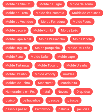
Molde de Shi-Tzu
Molde de Tigre
Molde de Touro
Molde de Trem
Molde de Unicórnio
Molde de Vaquinha
Molde de Vestidos
Molde Ferradura
Molde Fusca
Molde Jacaré
Molde Kombi
Molde Leão
Molde Papai Noel
Molde Passarinho
Molde Picolé
Molde Pinguim
Molde porquinha
Molde Rei Leão
Molde Rena
Molde Safari
Molde sapo
Molde Tartaruga
Molde Tucano
Molde Ursinha
Molde Ursinho
Molde Woody
moldes
Moldes de Feltro
Monetizar
Mundo bita
Namoradeira em Pet
natal
Nuvens
Orquidea
ouriço
palhacinhos
pascoa
páscoa
passo a passo
Patchwork
pelúcia
pelúcias