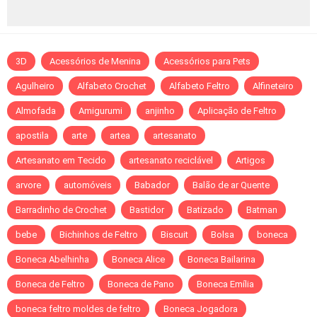
3D
Acessórios de Menina
Acessórios para Pets
Agulheiro
Alfabeto Crochet
Alfabeto Feltro
Alfineteiro
Almofada
Amigurumi
anjinho
Aplicação de Feltro
apostila
arte
artea
artesanato
Artesanato em Tecido
artesanato reciclável
Artigos
arvore
automóveis
Babador
Balão de ar Quente
Barradinho de Crochet
Bastidor
Batizado
Batman
bebe
Bichinhos de Feltro
Biscuit
Bolsa
boneca
Boneca Abelhinha
Boneca Alice
Boneca Bailarina
Boneca de Feltro
Boneca de Pano
Boneca Emília
boneca feltro moldes de feltro
Boneca Jogadora