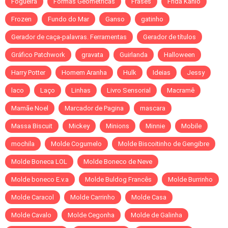
Fogueira
Formas Geométricas
Frases
Frida Kahlo
Frozen
Fundo do Mar
Ganso
gatinho
Gerador de caça-palavras. Ferramentas
Gerador de títulos
Gráfico Patchwork
gravata
Guirlanda
Halloween
Harry Potter
Homem Aranha
Hulk
Ideias
Jessy
laco
Laço
Linhas
Livro Sensorial
Macramê
Mamãe Noel
Marcador de Pagina
mascara
Massa Biscuit
Mickey
Minions
Minnie
Mobile
mochila
Molde Cogumelo
Molde Biscoitinho de Gengibre
Molde Boneca LOL
Molde Boneco de Neve
Molde boneco E.v.a
Molde Buldog Francês
Molde Burrinho
Molde Caracol
Molde Carrinho
Molde Casa
Molde Cavalo
Molde Cegonha
Molde de Galinha