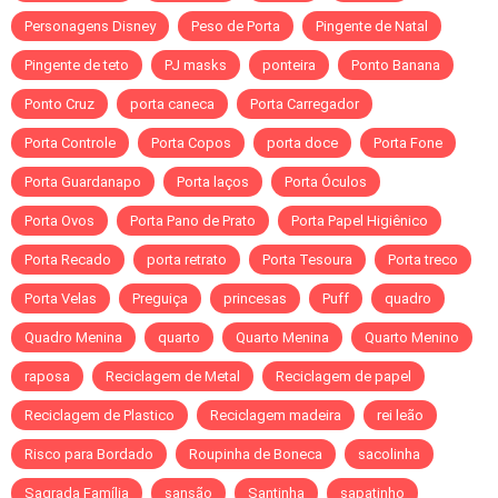
Personagens Disney
Peso de Porta
Pingente de Natal
Pingente de teto
PJ masks
ponteira
Ponto Banana
Ponto Cruz
porta caneca
Porta Carregador
Porta Controle
Porta Copos
porta doce
Porta Fone
Porta Guardanapo
Porta laços
Porta Óculos
Porta Ovos
Porta Pano de Prato
Porta Papel Higiênico
Porta Recado
porta retrato
Porta Tesoura
Porta treco
Porta Velas
Preguiça
princesas
Puff
quadro
Quadro Menina
quarto
Quarto Menina
Quarto Menino
raposa
Reciclagem de Metal
Reciclagem de papel
Reciclagem de Plastico
Reciclagem madeira
rei leão
Risco para Bordado
Roupinha de Boneca
sacolinha
Sagrada Família
sansão
Santinha
sapatinho