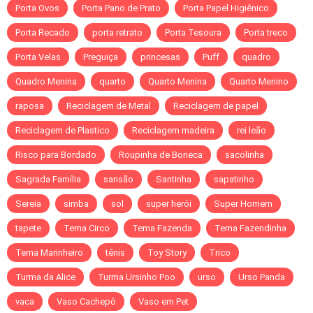
Porta Ovos
Porta Pano de Prato
Porta Papel Higiênico
Porta Recado
porta retrato
Porta Tesoura
Porta treco
Porta Velas
Preguiça
princesas
Puff
quadro
Quadro Menina
quarto
Quarto Menina
Quarto Menino
raposa
Reciclagem de Metal
Reciclagem de papel
Reciclagem de Plastico
Reciclagem madeira
rei leão
Risco para Bordado
Roupinha de Boneca
sacolinha
Sagrada Família
sansão
Santinha
sapatinho
Sereia
simba
sol
super herói
Super Homem
tapete
Tema Circo
Tema Fazenda
Tema Fazendinha
Tema Marinheiro
tênis
Toy Story
Trico
Turma da Alice
Turma Ursinho Poo
urso
Urso Panda
vaca
Vaso Cachepô
Vaso em Pet