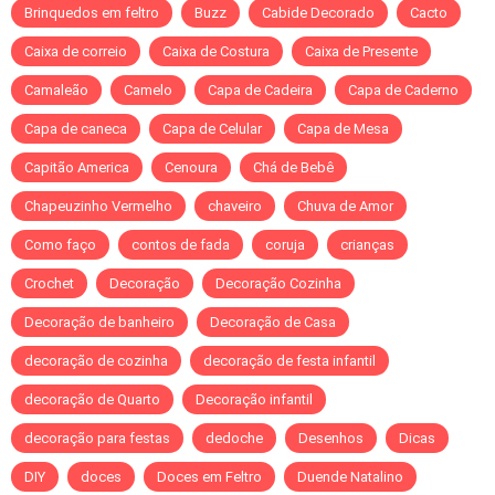
Brinquedos em feltro
Buzz
Cabide Decorado
Cacto
Caixa de correio
Caixa de Costura
Caixa de Presente
Camaleão
Camelo
Capa de Cadeira
Capa de Caderno
Capa de caneca
Capa de Celular
Capa de Mesa
Capitão America
Cenoura
Chá de Bebê
Chapeuzinho Vermelho
chaveiro
Chuva de Amor
Como faço
contos de fada
coruja
crianças
Crochet
Decoração
Decoração Cozinha
Decoração de banheiro
Decoração de Casa
decoração de cozinha
decoração de festa infantil
decoração de Quarto
Decoração infantil
decoração para festas
dedoche
Desenhos
Dicas
DIY
doces
Doces em Feltro
Duende Natalino