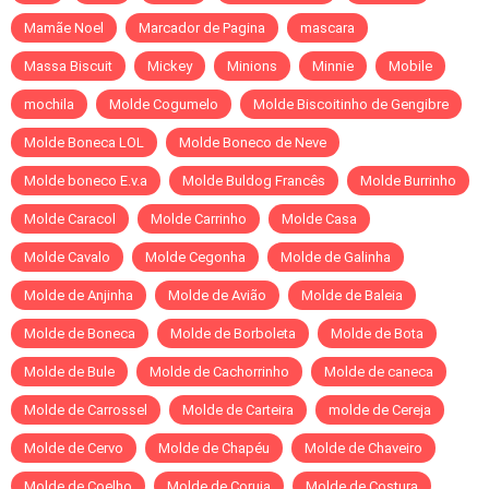
Mamãe Noel
Marcador de Pagina
mascara
Massa Biscuit
Mickey
Minions
Minnie
Mobile
mochila
Molde Cogumelo
Molde Biscoitinho de Gengibre
Molde Boneca LOL
Molde Boneco de Neve
Molde boneco E.v.a
Molde Buldog Francês
Molde Burrinho
Molde Caracol
Molde Carrinho
Molde Casa
Molde Cavalo
Molde Cegonha
Molde de Galinha
Molde de Anjinha
Molde de Avião
Molde de Baleia
Molde de Boneca
Molde de Borboleta
Molde de Bota
Molde de Bule
Molde de Cachorrinho
Molde de caneca
Molde de Carrossel
Molde de Carteira
molde de Cereja
Molde de Cervo
Molde de Chapéu
Molde de Chaveiro
Molde de Coelho
Molde de Coruja
Molde de Costura