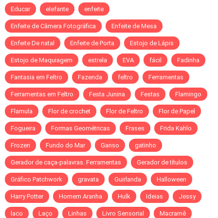
Educar
elefante
enfeite
Enfeite de Câmera Fotográfica
Enfeite de Mesa
Enfeite De natal
Enfeite de Porta
Estojo de Lápis
Estojo de Maquiagem
estrela
EVA
fácil
Fadinha
Fantasia em Feltro
Fazenda
feltro
Ferramentas
Ferramentas em Feltro
Festa Junina
Festas
Flamingo
Flamula
Flor de crochet
Flor de Feltro
Flor de Papel
Fogueira
Formas Geométricas
Frases
Frida Kahlo
Frozen
Fundo do Mar
Ganso
gatinho
Gerador de caça-palavras. Ferramentas
Gerador de títulos
Gráfico Patchwork
gravata
Guirlanda
Halloween
Harry Potter
Homem Aranha
Hulk
Ideias
Jessy
laco
Laço
Linhas
Livro Sensorial
Macramê