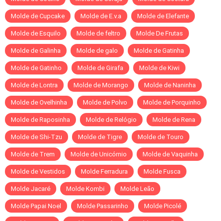
Molde de Cupcake
Molde de E.v.a
Molde de Elefante
Molde de Esquilo
Molde de feltro
Molde De Frutas
Molde de Galinha
Molde de galo
Molde de Gatinha
Molde de Gatinho
Molde de Girafa
Molde de Kiwi
Molde de Lontra
Molde de Morango
Molde de Naninha
Molde de Ovelhinha
Molde de Polvo
Molde de Porquinho
Molde de Raposinha
Molde de Relógio
Molde de Rena
Molde de Shi-Tzu
Molde de Tigre
Molde de Touro
Molde de Trem
Molde de Unicórnio
Molde de Vaquinha
Molde de Vestidos
Molde Ferradura
Molde Fusca
Molde Jacaré
Molde Kombi
Molde Leão
Molde Papai Noel
Molde Passarinho
Molde Picolé