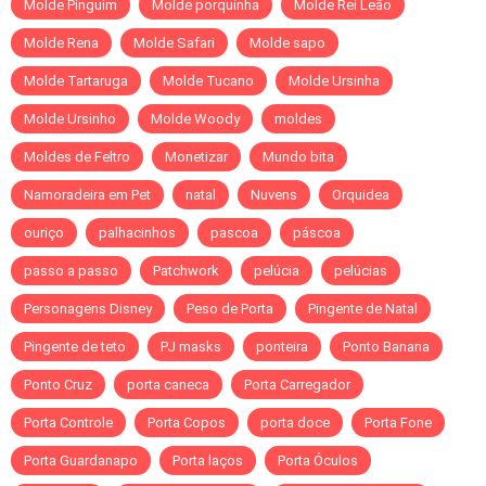
Molde Pinguim
Molde porquinha
Molde Rei Leão
Molde Rena
Molde Safari
Molde sapo
Molde Tartaruga
Molde Tucano
Molde Ursinha
Molde Ursinho
Molde Woody
moldes
Moldes de Feltro
Monetizar
Mundo bita
Namoradeira em Pet
natal
Nuvens
Orquidea
ouriço
palhacinhos
pascoa
páscoa
passo a passo
Patchwork
pelúcia
pelúcias
Personagens Disney
Peso de Porta
Pingente de Natal
Pingente de teto
PJ masks
ponteira
Ponto Banana
Ponto Cruz
porta caneca
Porta Carregador
Porta Controle
Porta Copos
porta doce
Porta Fone
Porta Guardanapo
Porta laços
Porta Óculos