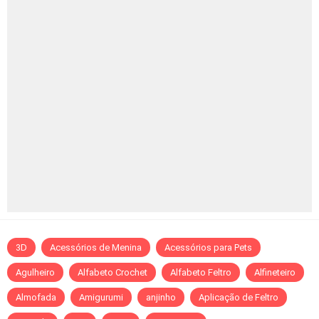
3D
Acessórios de Menina
Acessórios para Pets
Agulheiro
Alfabeto Crochet
Alfabeto Feltro
Alfineteiro
Almofada
Amigurumi
anjinho
Aplicação de Feltro