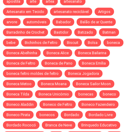
apostila
arte
artea
artesanato
Artesanato em Tecido
artesanato reciclável
Artigos
arvore
automóveis
Babador
Balão de ar Quente
Barradinho de Crochet
Bastidor
Batizado
Batman
bebe
Bichinhos de Feltro
Biscuit
Bolsa
boneca
Boneca Abelhinha
Boneca Alice
Boneca Bailarina
Boneca de Feltro
Boneca de Pano
Boneca Emília
boneca feltro moldes de feltro
Boneca Jogadora
Boneca Metoo
Boneca Moana
Boneca Sailor Moon
Boneca Tilda
Boneca Unicórnio
bonecas
boneco
Boneco Aladdin
Boneco de Feltro
Boneco Fazendeiro
Boneco Pirata
bonecos
Bordado
Bordado Livre
Bordado Rococó
Branca de Neve
Brinquedo Educativo