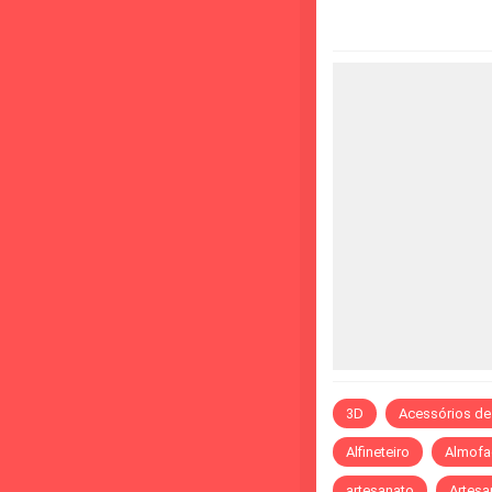
3D
Acessórios de
Alfineteiro
Almofa
artesanato
Artesa