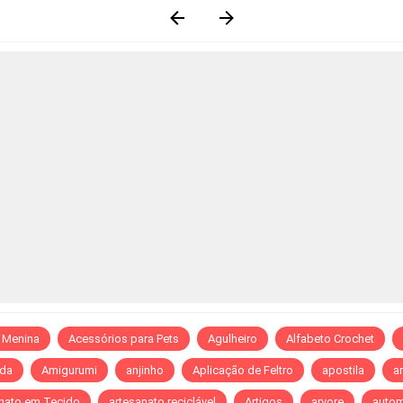
 Menina
Acessórios para Pets
Agulheiro
Alfabeto Crochet
da
Amigurumi
anjinho
Aplicação de Feltro
apostila
ar
nato em Tecido
artesanato reciclável
Artigos
arvore
autom