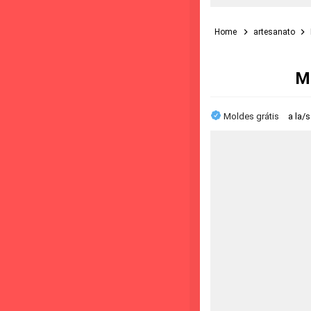
Home
artesanato
M
Moldes grátis
a la/