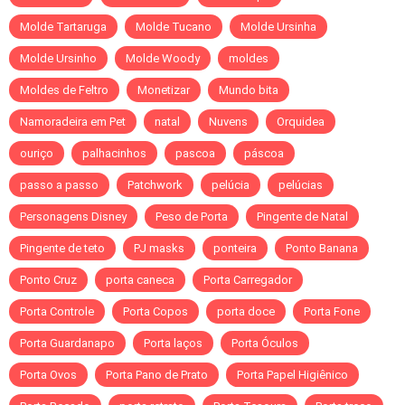
Molde Tartaruga
Molde Tucano
Molde Ursinha
Molde Ursinho
Molde Woody
moldes
Moldes de Feltro
Monetizar
Mundo bita
Namoradeira em Pet
natal
Nuvens
Orquidea
ouriço
palhacinhos
pascoa
páscoa
passo a passo
Patchwork
pelúcia
pelúcias
Personagens Disney
Peso de Porta
Pingente de Natal
Pingente de teto
PJ masks
ponteira
Ponto Banana
Ponto Cruz
porta caneca
Porta Carregador
Porta Controle
Porta Copos
porta doce
Porta Fone
Porta Guardanapo
Porta laços
Porta Óculos
Porta Ovos
Porta Pano de Prato
Porta Papel Higiênico