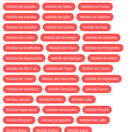
Molde de Esquilo
Molde de feltro
Molde De Frutas
Molde de Galinha
Molde de galo
Molde de Gatinha
Molde de Gatinho
Molde de Girafa
Molde de Kiwi
Molde de Lontra
Molde de Morango
Molde de Naninha
Molde de Ovelhinha
Molde de Polvo
Molde de Porquinho
Molde de Raposinha
Molde de Relógio
Molde de Rena
Molde de Shi-Tzu
Molde de Tigre
Molde de Touro
Molde de Trem
Molde de Unicórnio
Molde de Vaquinha
Molde de Vestidos
Molde Ferradura
Molde Fusca
Molde Jacaré
Molde Kombi
Molde Leão
Molde Papai Noel
Molde Passarinho
Molde Picolé
Molde Pinguim
Molde porquinha
Molde Rei Leão
Molde Rena
Molde Safari
Molde sapo