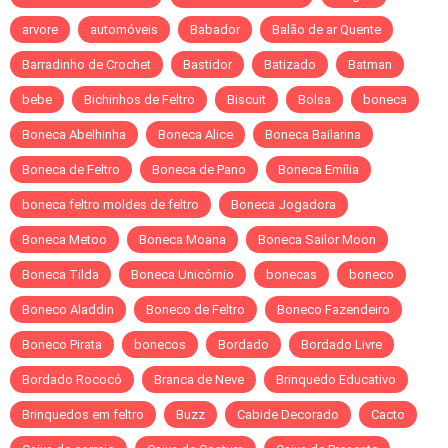
arvore
automóveis
Babador
Balão de ar Quente
Barradinho de Crochet
Bastidor
Batizado
Batman
bebe
Bichinhos de Feltro
Biscuit
Bolsa
boneca
Boneca Abelhinha
Boneca Alice
Boneca Bailarina
Boneca de Feltro
Boneca de Pano
Boneca Emília
boneca feltro moldes de feltro
Boneca Jogadora
Boneca Metoo
Boneca Moana
Boneca Sailor Moon
Boneca Tilda
Boneca Unicórnio
bonecas
boneco
Boneco Aladdin
Boneco de Feltro
Boneco Fazendeiro
Boneco Pirata
bonecos
Bordado
Bordado Livre
Bordado Rococó
Branca de Neve
Brinquedo Educativo
Brinquedos em feltro
Buzz
Cabide Decorado
Cacto