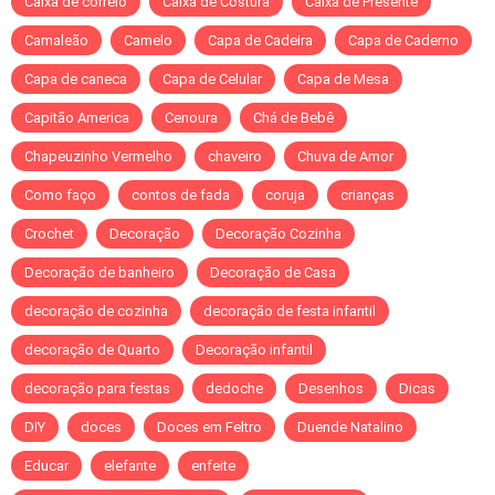
Caixa de correio
Caixa de Costura
Caixa de Presente
Camaleão
Camelo
Capa de Cadeira
Capa de Caderno
Capa de caneca
Capa de Celular
Capa de Mesa
Capitão America
Cenoura
Chá de Bebê
Chapeuzinho Vermelho
chaveiro
Chuva de Amor
Como faço
contos de fada
coruja
crianças
Crochet
Decoração
Decoração Cozinha
Decoração de banheiro
Decoração de Casa
decoração de cozinha
decoração de festa infantil
decoração de Quarto
Decoração infantil
decoração para festas
dedoche
Desenhos
Dicas
DIY
doces
Doces em Feltro
Duende Natalino
Educar
elefante
enfeite