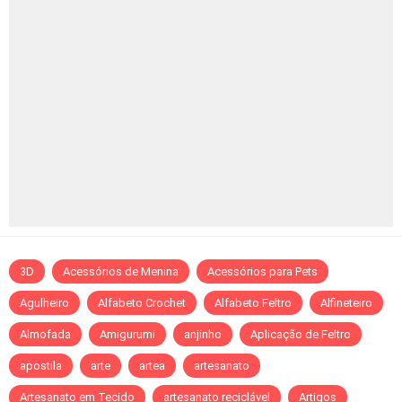
3D
Acessórios de Menina
Acessórios para Pets
Agulheiro
Alfabeto Crochet
Alfabeto Feltro
Alfineteiro
Almofada
Amigurumi
anjinho
Aplicação de Feltro
apostila
arte
artea
artesanato
Artesanato em Tecido
artesanato reciclável
Artigos