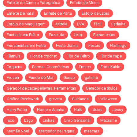
Enfeite de Câmera Fotográfica
Enfeite de Mesa
Enfeite De natal
Enfeite de Porta
Estojo de Lápis
Estojo de Maquiagem
estrela
EVA
fácil
Fadinha
Fantasia em Feltro
Fazenda
feltro
Ferramentas
Ferramentas em Feltro
Festa Junina
Festas
Flamingo
Flamula
Flor de crochet
Flor de Feltro
Flor de Papel
Fogueira
Formas Geométricas
Frases
Frida Kahlo
Frozen
Fundo do Mar
Ganso
gatinho
Gerador de caça-palavras. Ferramentas
Gerador de títulos
Gráfico Patchwork
gravata
Guirlanda
Halloween
Harry Potter
Homem Aranha
Hulk
Ideias
Jessy
laco
Laço
Linhas
Livro Sensorial
Macramê
Mamãe Noel
Marcador de Pagina
mascara