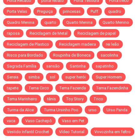
Porta Recado
porta retrato
Porta Tesoura
Porta treco
Porta Velas
Preguiça
princesas
Puff
quadro
Quadro Menina
quarto
Quarto Menina
Quarto Menino
raposa
Reciclagem de Metal
Reciclagem de papel
Reciclagem de Plastico
Reciclagem madeira
rei leão
Risco para Bordado
Roupinha de Boneca
sacolinha
Sagrada Família
sansão
Santinha
sapatinho
Sereia
simba
sol
super herói
Super Homem
tapete
Tema Circo
Tema Fazenda
Tema Fazendinha
Tema Marinheiro
tênis
Toy Story
Trico
Turma da Alice
Turma Ursinho Poo
urso
Urso Panda
vaca
Vaso Cachepô
Vaso em Pet
Vestido Infantil Crochet
Vídeo Tutorial
Vovozinha em feltro