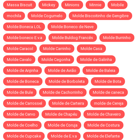
Massa Biscuit
Mickey
Minions
Minnie
Mobile
mochila
Molde Cogumelo
Molde Biscoitinho de Gengibre
Molde Boneca LOL
Molde Boneco de Neve
Molde boneco E.v.a
Molde Buldog Francês
Molde Burrinho
Molde Caracol
Molde Carrinho
Molde Casa
Molde Cavalo
Molde Cegonha
Molde de Galinha
Molde de Anjinha
Molde de Avião
Molde de Baleia
Molde de Boneca
Molde de Borboleta
Molde de Bota
Molde de Bule
Molde de Cachorrinho
Molde de caneca
Molde de Carrossel
Molde de Carteira
molde de Cereja
Molde de Cervo
Molde de Chapéu
Molde de Chaveiro
Molde de Coelho
Molde de Coruja
Molde de Costura
Molde de Cupcake
Molde de E.v.a
Molde de Elefante