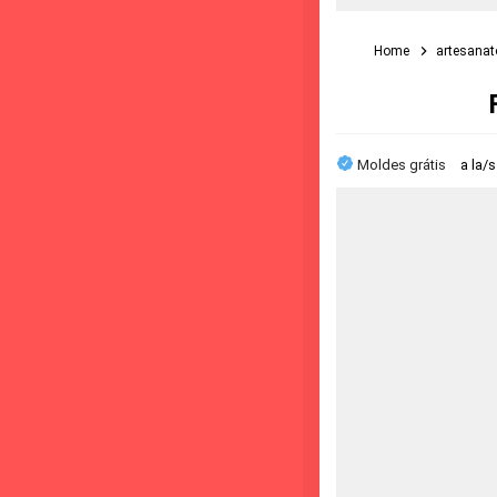
Home
artesana
Moldes grátis
a la/