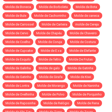
Molde de Boneca
Molde de Borboleta
Molde de Bota
Molde de Bule
Molde de Cachorrinho
Molde de caneca
Molde de Carrossel
Molde de Carteira
molde de Cereja
Molde de Cervo
Molde de Chapéu
Molde de Chaveiro
Molde de Coelho
Molde de Coruja
Molde de Costura
Molde de Cupcake
Molde de E.v.a
Molde de Elefante
Molde de Esquilo
Molde de feltro
Molde De Frutas
Molde de Galinha
Molde de galo
Molde de Gatinha
Molde de Gatinho
Molde de Girafa
Molde de Kiwi
Molde de Lontra
Molde de Morango
Molde de Naninha
Molde de Ovelhinha
Molde de Polvo
Molde de Porquinho
Molde de Raposinha
Molde de Relógio
Molde de Rena
Molde de Shi-Tzu
Molde de Tigre
Molde de Touro