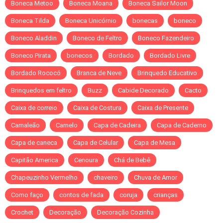
Boneca Metoo
Boneca Moana
Boneca Sailor Moon
Boneca Tilda
Boneca Unicórnio
bonecas
boneco
Boneco Aladdin
Boneco de Feltro
Boneco Fazendeiro
Boneco Pirata
bonecos
Bordado
Bordado Livre
Bordado Rococó
Branca de Neve
Brinquedo Educativo
Brinquedos em feltro
Buzz
Cabide Decorado
Cacto
Caixa de correio
Caixa de Costura
Caixa de Presente
Camaleão
Camelo
Capa de Cadeira
Capa de Caderno
Capa de caneca
Capa de Celular
Capa de Mesa
Capitão America
Cenoura
Chá de Bebê
Chapeuzinho Vermelho
chaveiro
Chuva de Amor
Como faço
contos de fada
coruja
crianças
Crochet
Decoração
Decoração Cozinha