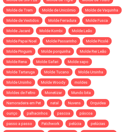
Molde de Trem
Molde de Unicórnio
Molde de Vaquinha
Molde de Vestidos
Molde Ferradura
Molde Fusca
Molde Jacaré
Molde Kombi
Molde Leão
Molde Papai Noel
Molde Passarinho
Molde Picolé
Molde Pinguim
Molde porquinha
Molde Rei Leão
Molde Rena
Molde Safari
Molde sapo
Molde Tartaruga
Molde Tucano
Molde Ursinha
Molde Ursinho
Molde Woody
moldes
Moldes de Feltro
Monetizar
Mundo bita
Namoradeira em Pet
natal
Nuvens
Orquidea
ouriço
palhacinhos
pascoa
páscoa
passo a passo
Patchwork
pelúcia
pelúcias