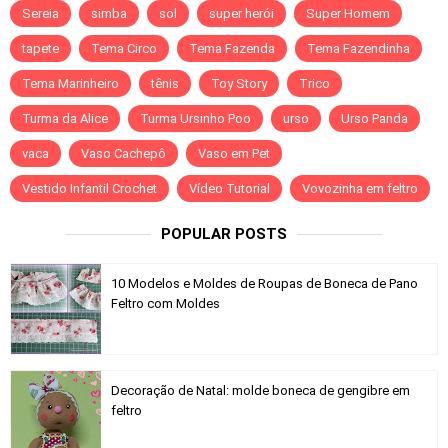
Sereia
simba
sol
super herói
Super Homem
tapete
Tema Circo
Tema Fazenda
Tema Fazendinha
Tema Marinheiro
tênis
Toy Story
Trico
Turma da Alice
Turma Ursinho Poo
urso
Urso Panda
vaca
Vaso Cachepô
Vaso em Pet
Vestido Infantil Crochet
Vídeo Tutorial
Vovozinha em feltro
POPULAR POSTS
10 Modelos e Moldes de Roupas de Boneca de Pano
Feltro com Moldes
Decoração de Natal: molde boneca de gengibre em
feltro