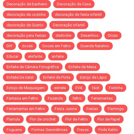
Decoração de banheiro
Decoração de Casa
decoração de cozinha
decoração de festa infantil
decoração de Quarto
Decoração infantil
decoração para festas
dedoche
Desenhos
Dicas
DIY
doces
Doces em Feltro
Duende Natalino
Educar
elefante
enfeite
Enfeite de Câmera Fotográfica
Enfeite de Mesa
Enfeite De natal
Enfeite de Porta
Estojo de Lápis
Estojo de Maquiagem
estrela
EVA
fácil
Fadinha
Fantasia em Feltro
Fazenda
feltro
Ferramentas
Ferramentas em Feltro
Festa Junina
Festas
Flamingo
Flamula
Flor de crochet
Flor de Feltro
Flor de Papel
Fogueira
Formas Geométricas
Frases
Frida Kahlo