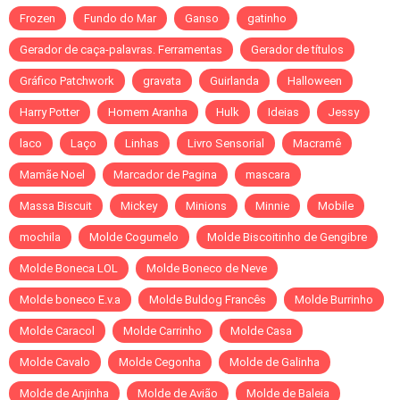
Frozen
Fundo do Mar
Ganso
gatinho
Gerador de caça-palavras. Ferramentas
Gerador de títulos
Gráfico Patchwork
gravata
Guirlanda
Halloween
Harry Potter
Homem Aranha
Hulk
Ideias
Jessy
laco
Laço
Linhas
Livro Sensorial
Macramê
Mamãe Noel
Marcador de Pagina
mascara
Massa Biscuit
Mickey
Minions
Minnie
Mobile
mochila
Molde Cogumelo
Molde Biscoitinho de Gengibre
Molde Boneca LOL
Molde Boneco de Neve
Molde boneco E.v.a
Molde Buldog Francês
Molde Burrinho
Molde Caracol
Molde Carrinho
Molde Casa
Molde Cavalo
Molde Cegonha
Molde de Galinha
Molde de Anjinha
Molde de Avião
Molde de Baleia