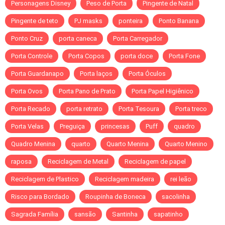
Personagens Disney
Peso de Porta
Pingente de Natal
Pingente de teto
PJ masks
ponteira
Ponto Banana
Ponto Cruz
porta caneca
Porta Carregador
Porta Controle
Porta Copos
porta doce
Porta Fone
Porta Guardanapo
Porta laços
Porta Óculos
Porta Ovos
Porta Pano de Prato
Porta Papel Higiênico
Porta Recado
porta retrato
Porta Tesoura
Porta treco
Porta Velas
Preguiça
princesas
Puff
quadro
Quadro Menina
quarto
Quarto Menina
Quarto Menino
raposa
Reciclagem de Metal
Reciclagem de papel
Reciclagem de Plastico
Reciclagem madeira
rei leão
Risco para Bordado
Roupinha de Boneca
sacolinha
Sagrada Família
sansão
Santinha
sapatinho