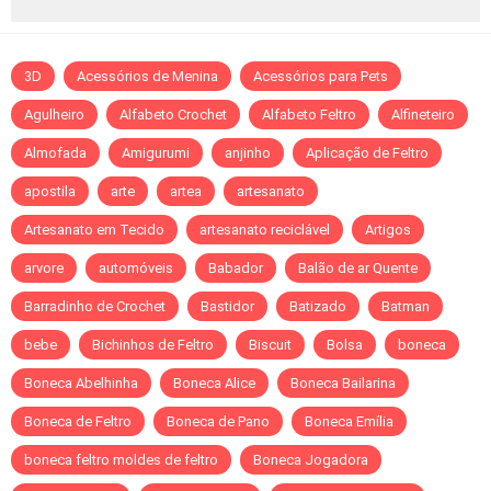
3D
Acessórios de Menina
Acessórios para Pets
Agulheiro
Alfabeto Crochet
Alfabeto Feltro
Alfineteiro
Almofada
Amigurumi
anjinho
Aplicação de Feltro
apostila
arte
artea
artesanato
Artesanato em Tecido
artesanato reciclável
Artigos
arvore
automóveis
Babador
Balão de ar Quente
Barradinho de Crochet
Bastidor
Batizado
Batman
bebe
Bichinhos de Feltro
Biscuit
Bolsa
boneca
Boneca Abelhinha
Boneca Alice
Boneca Bailarina
Boneca de Feltro
Boneca de Pano
Boneca Emília
boneca feltro moldes de feltro
Boneca Jogadora