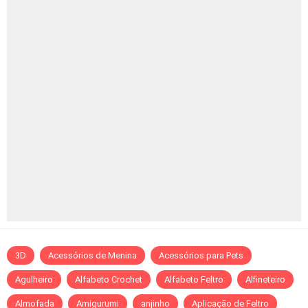
3D
Acessórios de Menina
Acessórios para Pets
Agulheiro
Alfabeto Crochet
Alfabeto Feltro
Alfineteiro
Almofada
Amigurumi
anjinho
Aplicação de Feltro