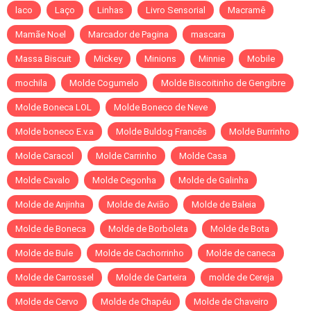
laco
Laço
Linhas
Livro Sensorial
Macramê
Mamãe Noel
Marcador de Pagina
mascara
Massa Biscuit
Mickey
Minions
Minnie
Mobile
mochila
Molde Cogumelo
Molde Biscoitinho de Gengibre
Molde Boneca LOL
Molde Boneco de Neve
Molde boneco E.v.a
Molde Buldog Francês
Molde Burrinho
Molde Caracol
Molde Carrinho
Molde Casa
Molde Cavalo
Molde Cegonha
Molde de Galinha
Molde de Anjinha
Molde de Avião
Molde de Baleia
Molde de Boneca
Molde de Borboleta
Molde de Bota
Molde de Bule
Molde de Cachorrinho
Molde de caneca
Molde de Carrossel
Molde de Carteira
molde de Cereja
Molde de Cervo
Molde de Chapéu
Molde de Chaveiro