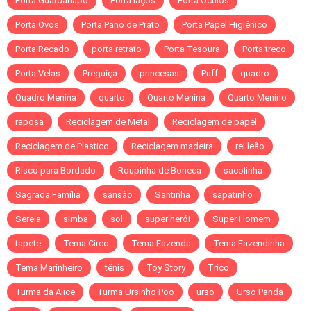
Porta Guardanapo
Porta laços
Porta Óculos
Porta Ovos
Porta Pano de Prato
Porta Papel Higiênico
Porta Recado
porta retrato
Porta Tesoura
Porta treco
Porta Velas
Preguiça
princesas
Puff
quadro
Quadro Menina
quarto
Quarto Menina
Quarto Menino
raposa
Reciclagem de Metal
Reciclagem de papel
Reciclagem de Plastico
Reciclagem madeira
rei leão
Risco para Bordado
Roupinha de Boneca
sacolinha
Sagrada Família
sansão
Santinha
sapatinho
Sereia
simba
sol
super herói
Super Homem
tapete
Tema Circo
Tema Fazenda
Tema Fazendinha
Tema Marinheiro
tênis
Toy Story
Trico
Turma da Alice
Turma Ursinho Poo
urso
Urso Panda