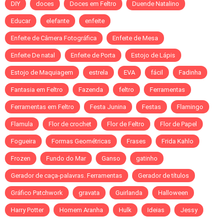
DIY
doces
Doces em Feltro
Duende Natalino
Educar
elefante
enfeite
Enfeite de Câmera Fotográfica
Enfeite de Mesa
Enfeite De natal
Enfeite de Porta
Estojo de Lápis
Estojo de Maquiagem
estrela
EVA
fácil
Fadinha
Fantasia em Feltro
Fazenda
feltro
Ferramentas
Ferramentas em Feltro
Festa Junina
Festas
Flamingo
Flamula
Flor de crochet
Flor de Feltro
Flor de Papel
Fogueira
Formas Geométricas
Frases
Frida Kahlo
Frozen
Fundo do Mar
Ganso
gatinho
Gerador de caça-palavras. Ferramentas
Gerador de títulos
Gráfico Patchwork
gravata
Guirlanda
Halloween
Harry Potter
Homem Aranha
Hulk
Ideias
Jessy