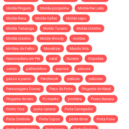
Molde Pinguim
Molde porquinha
Molde Rei Leão
Molde Rena
Molde Safari
Molde sapo
Molde Tartaruga
Molde Tucano
Molde Ursinha
Molde Ursinho
Molde Woody
moldes
Moldes de Feltro
Monetizar
Mundo bita
Namoradeira em Pet
natal
Nuvens
Orquidea
ouriço
palhacinhos
pascoa
páscoa
passo a passo
Patchwork
pelúcia
pelúcias
Personagens Disney
Peso de Porta
Pingente de Natal
Pingente de teto
PJ masks
ponteira
Ponto Banana
Ponto Cruz
porta caneca
Porta Carregador
Porta Controle
Porta Copos
porta doce
Porta Fone