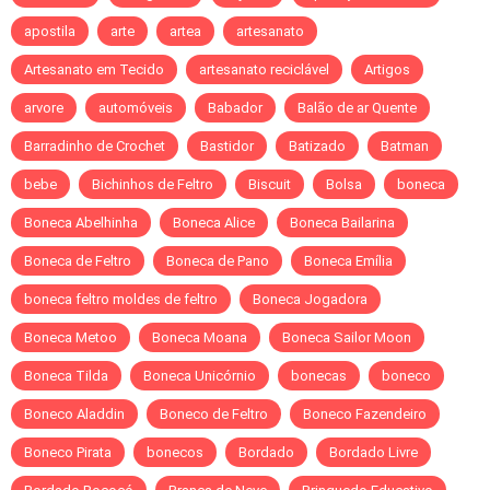
apostila
arte
artea
artesanato
Artesanato em Tecido
artesanato reciclável
Artigos
arvore
automóveis
Babador
Balão de ar Quente
Barradinho de Crochet
Bastidor
Batizado
Batman
bebe
Bichinhos de Feltro
Biscuit
Bolsa
boneca
Boneca Abelhinha
Boneca Alice
Boneca Bailarina
Boneca de Feltro
Boneca de Pano
Boneca Emília
boneca feltro moldes de feltro
Boneca Jogadora
Boneca Metoo
Boneca Moana
Boneca Sailor Moon
Boneca Tilda
Boneca Unicórnio
bonecas
boneco
Boneco Aladdin
Boneco de Feltro
Boneco Fazendeiro
Boneco Pirata
bonecos
Bordado
Bordado Livre