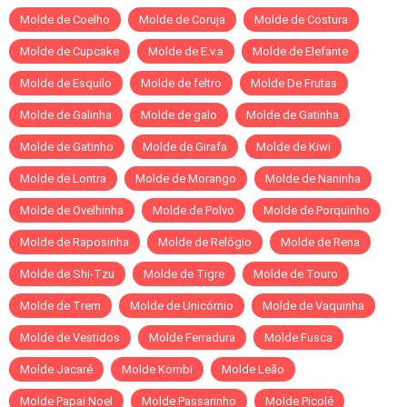
Molde de Coelho
Molde de Coruja
Molde de Costura
Molde de Cupcake
Molde de E.v.a
Molde de Elefante
Molde de Esquilo
Molde de feltro
Molde De Frutas
Molde de Galinha
Molde de galo
Molde de Gatinha
Molde de Gatinho
Molde de Girafa
Molde de Kiwi
Molde de Lontra
Molde de Morango
Molde de Naninha
Molde de Ovelhinha
Molde de Polvo
Molde de Porquinho
Molde de Raposinha
Molde de Relógio
Molde de Rena
Molde de Shi-Tzu
Molde de Tigre
Molde de Touro
Molde de Trem
Molde de Unicórnio
Molde de Vaquinha
Molde de Vestidos
Molde Ferradura
Molde Fusca
Molde Jacaré
Molde Kombi
Molde Leão
Molde Papai Noel
Molde Passarinho
Molde Picolé