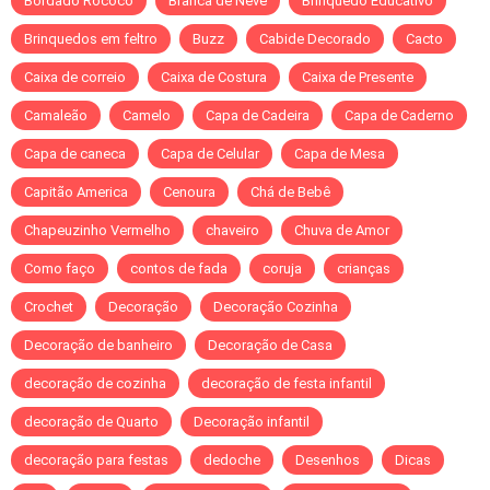
Bordado Rococó
Branca de Neve
Brinquedo Educativo
Brinquedos em feltro
Buzz
Cabide Decorado
Cacto
Caixa de correio
Caixa de Costura
Caixa de Presente
Camaleão
Camelo
Capa de Cadeira
Capa de Caderno
Capa de caneca
Capa de Celular
Capa de Mesa
Capitão America
Cenoura
Chá de Bebê
Chapeuzinho Vermelho
chaveiro
Chuva de Amor
Como faço
contos de fada
coruja
crianças
Crochet
Decoração
Decoração Cozinha
Decoração de banheiro
Decoração de Casa
decoração de cozinha
decoração de festa infantil
decoração de Quarto
Decoração infantil
decoração para festas
dedoche
Desenhos
Dicas