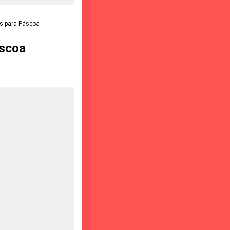
es para Páscoa
áscoa