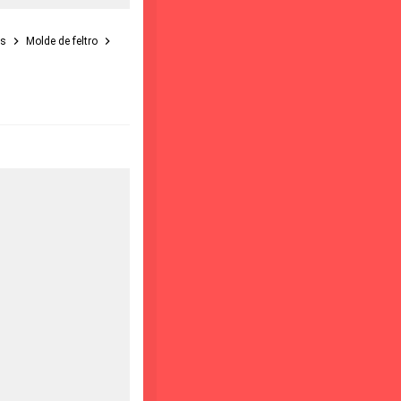
is
Molde de feltro