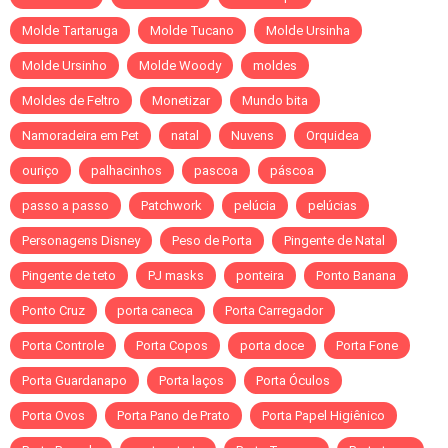
Molde Tartaruga
Molde Tucano
Molde Ursinha
Molde Ursinho
Molde Woody
moldes
Moldes de Feltro
Monetizar
Mundo bita
Namoradeira em Pet
natal
Nuvens
Orquidea
ouriço
palhacinhos
pascoa
páscoa
passo a passo
Patchwork
pelúcia
pelúcias
Personagens Disney
Peso de Porta
Pingente de Natal
Pingente de teto
PJ masks
ponteira
Ponto Banana
Ponto Cruz
porta caneca
Porta Carregador
Porta Controle
Porta Copos
porta doce
Porta Fone
Porta Guardanapo
Porta laços
Porta Óculos
Porta Ovos
Porta Pano de Prato
Porta Papel Higiênico