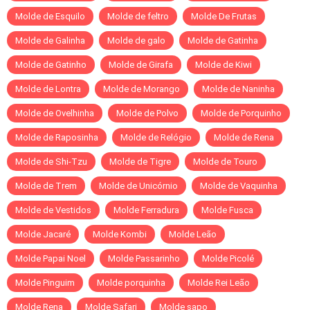
Molde de Esquilo
Molde de feltro
Molde De Frutas
Molde de Galinha
Molde de galo
Molde de Gatinha
Molde de Gatinho
Molde de Girafa
Molde de Kiwi
Molde de Lontra
Molde de Morango
Molde de Naninha
Molde de Ovelhinha
Molde de Polvo
Molde de Porquinho
Molde de Raposinha
Molde de Relógio
Molde de Rena
Molde de Shi-Tzu
Molde de Tigre
Molde de Touro
Molde de Trem
Molde de Unicórnio
Molde de Vaquinha
Molde de Vestidos
Molde Ferradura
Molde Fusca
Molde Jacaré
Molde Kombi
Molde Leão
Molde Papai Noel
Molde Passarinho
Molde Picolé
Molde Pinguim
Molde porquinha
Molde Rei Leão
Molde Rena
Molde Safari
Molde sapo