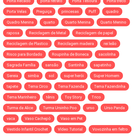
Porta Recado
porta retrato
Porta Tesoura
Porta treco
Porta Velas
Preguiça
princesas
Puff
quadro
Quadro Menina
quarto
Quarto Menina
Quarto Menino
raposa
Reciclagem de Metal
Reciclagem de papel
Reciclagem de Plastico
Reciclagem madeira
rei leão
Risco para Bordado
Roupinha de Boneca
sacolinha
Sagrada Família
sansão
Santinha
sapatinho
Sereia
simba
sol
super herói
Super Homem
tapete
Tema Circo
Tema Fazenda
Tema Fazendinha
Tema Marinheiro
tênis
Toy Story
Trico
Turma da Alice
Turma Ursinho Poo
urso
Urso Panda
vaca
Vaso Cachepô
Vaso em Pet
Vestido Infantil Crochet
Vídeo Tutorial
Vovozinha em feltro