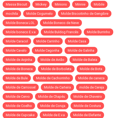
Massa Biscuit
Mickey
Minions
Minnie
Mobile
mochila
Molde Cogumelo
Molde Biscoitinho de Gengibre
Molde Boneca LOL
Molde Boneco de Neve
Molde boneco E.v.a
Molde Buldog Francês
Molde Burrinho
Molde Caracol
Molde Carrinho
Molde Casa
Molde Cavalo
Molde Cegonha
Molde de Galinha
Molde de Anjinha
Molde de Avião
Molde de Baleia
Molde de Boneca
Molde de Borboleta
Molde de Bota
Molde de Bule
Molde de Cachorrinho
Molde de caneca
Molde de Carrossel
Molde de Carteira
molde de Cereja
Molde de Cervo
Molde de Chapéu
Molde de Chaveiro
Molde de Coelho
Molde de Coruja
Molde de Costura
Molde de Cupcake
Molde de E.v.a
Molde de Elefante