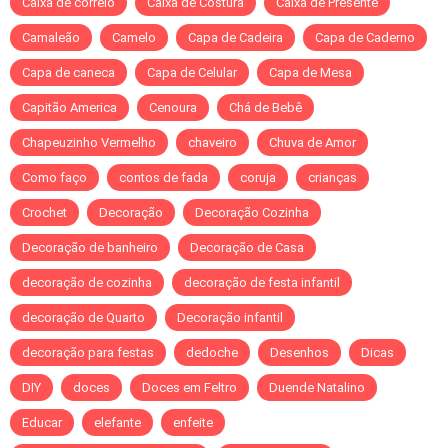
Caixa de correio
Caixa de Costura
Caixa de Presente
Camaleão
Camelo
Capa de Cadeira
Capa de Caderno
Capa de caneca
Capa de Celular
Capa de Mesa
Capitão America
Cenoura
Chá de Bebê
Chapeuzinho Vermelho
chaveiro
Chuva de Amor
Como faço
contos de fada
coruja
crianças
Crochet
Decoração
Decoração Cozinha
Decoração de banheiro
Decoração de Casa
decoração de cozinha
decoração de festa infantil
decoração de Quarto
Decoração infantil
decoração para festas
dedoche
Desenhos
Dicas
DIY
doces
Doces em Feltro
Duende Natalino
Educar
elefante
enfeite