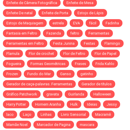
Enfeite de Câmera Fotográfica
Enfeite de Mesa
Enfeite De natal
Enfeite de Porta
Estojo de Lápis
Estojo de Maquiagem
estrela
EVA
fácil
Fadinha
Fantasia em Feltro
Fazenda
feltro
Ferramentas
Ferramentas em Feltro
Festa Junina
Festas
Flamingo
Flamula
Flor de crochet
Flor de Feltro
Flor de Papel
Fogueira
Formas Geométricas
Frases
Frida Kahlo
Frozen
Fundo do Mar
Ganso
gatinho
Gerador de caça-palavras. Ferramentas
Gerador de títulos
Gráfico Patchwork
gravata
Guirlanda
Halloween
Harry Potter
Homem Aranha
Hulk
Ideias
Jessy
laco
Laço
Linhas
Livro Sensorial
Macramê
Mamãe Noel
Marcador de Pagina
mascara