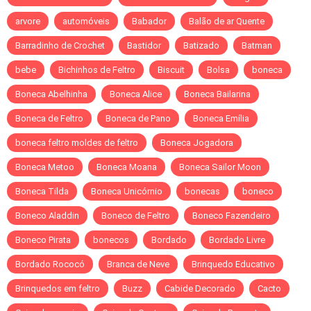
arvore
automóveis
Babador
Balão de ar Quente
Barradinho de Crochet
Bastidor
Batizado
Batman
bebe
Bichinhos de Feltro
Biscuit
Bolsa
boneca
Boneca Abelhinha
Boneca Alice
Boneca Bailarina
Boneca de Feltro
Boneca de Pano
Boneca Emília
boneca feltro moldes de feltro
Boneca Jogadora
Boneca Metoo
Boneca Moana
Boneca Sailor Moon
Boneca Tilda
Boneca Unicórnio
bonecas
boneco
Boneco Aladdin
Boneco de Feltro
Boneco Fazendeiro
Boneco Pirata
bonecos
Bordado
Bordado Livre
Bordado Rococó
Branca de Neve
Brinquedo Educativo
Brinquedos em feltro
Buzz
Cabide Decorado
Cacto