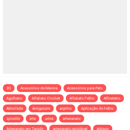
3D
Acessórios de Menina
Acessórios para Pets
Agulheiro
Alfabeto Crochet
Alfabeto Feltro
Alfineteiro
Almofada
Amigurumi
anjinho
Aplicação de Feltro
apostila
arte
artea
artesanato
Artesanato em Tecido
artesanato reciclável
Artigos